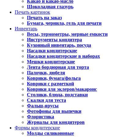
Какао и какао-масло
Шоколадная глазурь
Печать картинок
Печать на заказ
Бумага, чернила, гель для печати
Инвентарь
Весы, термометры, мерные емкости
Инструменты кондитера
Кухонный инвентарь, посуда
Насадки кондитерские
Насадки кондитерские в наборах
Мешки кондитерские
Лента бордюрная для торта
Палочки, дюбеля
Коврики, бумага/фольга
Коврики с разметкой
Коврики для эклеров/макаронс
Столики, блюда, подставки
Скалки для теста
Фальш-ярусы
Фотофоны для выпечки
Флористика
Журналы для кондитеров
Формы кондитерские
Молды силиконовые