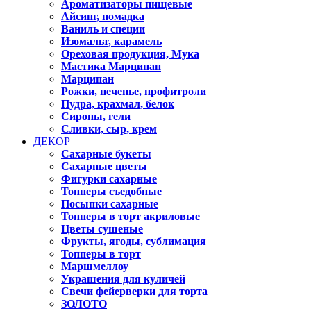
Ароматизаторы пищевые
Айсинг, помадка
Ваниль и специи
Изомальт, карамель
Ореховая продукция, Мука
Мастика Марципан
Марципан
Рожки, печенье, профитроли
Пудра, крахмал, белок
Сиропы, гели
Сливки, сыр, крем
ДЕКОР
Сахарные букеты
Сахарные цветы
Фигурки сахарные
Топперы съедобные
Посыпки сахарные
Топперы в торт акриловые
Цветы сушеные
Фрукты, ягоды, сублимация
Топперы в торт
Маршмеллоу
Украшения для куличей
Свечи фейерверки для торта
ЗОЛОТО