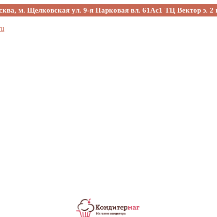
сква, м. Щелковская ул. 9-я Парковая вл. 61Ас1 ТЦ Вектор э. 2 
ru