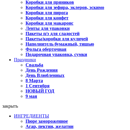
Коробки для пряников
Коробки для зефира, эклеров, эскимо
Коробки для пирога
Коробки для конфет
Коробки для макаронс
Ленты для упаковки
Пакеты п/э для сладостей
Пакеты/коробки для куличей
Наполнитель бумажный, тишью
Фольга оберточная
Подарочная упаковка, сумки
Праздники
Свадьба
День Рождения
День Влюбленных
8 Марта
1 Сентября
НОВЫЙ ГОД
9 мая
закрыть
ИНГРЕДИЕНТЫ
Пюре замороженное
Агар, пектин, желатин