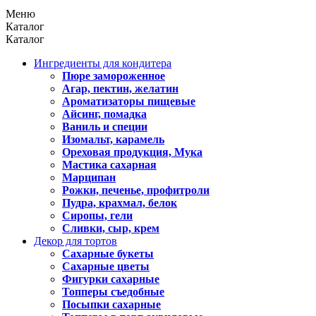
Меню
Каталог
Каталог
Ингредиенты для кондитера
Пюре замороженное
Агар, пектин, желатин
Ароматизаторы пищевые
Айсинг, помадка
Ваниль и специи
Изомальт, карамель
Ореховая продукция, Мука
Мастика сахарная
Марципан
Рожки, печенье, профитроли
Пудра, крахмал, белок
Сиропы, гели
Сливки, сыр, крем
Декор для тортов
Сахарные букеты
Сахарные цветы
Фигурки сахарные
Топперы съедобные
Посыпки сахарные