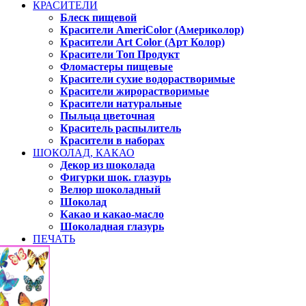
КРАСИТЕЛИ
Блеск пищевой
Красители AmeriColor (Америколор)
Красители Art Color (Арт Колор)
Красители Топ Продукт
Фломастеры пищевые
Красители сухие водорастворимые
Красители жирорастворимые
Красители натуральные
Пыльца цветочная
Краситель распылитель
Красители в наборах
ШОКОЛАД, КАКАО
Декор из шоколада
Фигурки шок. глазурь
Велюр шоколадный
Шоколад
Какао и какао-масло
Шоколадная глазурь
ПЕЧАТЬ