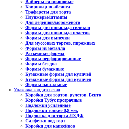
Вайнеры силиконовые
Коврики для айсинга
Трафареты для торта
Плунжеры/штампы
Для леденцов/мороженого
Формы для шоколада силикон
Формы для шоколада пластик
Формы для выпечки
Для муссовых тортов, пирожных
Формы из металла
Разъемные формы
Формы перфорированные
Формы без дна
Формы бумажные
Бумажные формы для куличей
Бумажные формы для куличей
Формы пасхальные
Упаковка кондитерская
Коробки для тортов, рулетов, Бенто
Коробки Тубус прозрачные
Подложки усиленные
Подложки тонкие 0,8 мм.
Подложка для торта ЛХДФ
Салфетки под торт
Коробки для капкейков