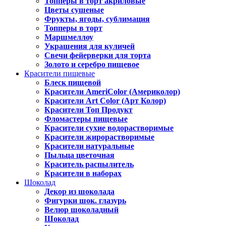
Топперы в торт акриловые
Цветы сушеные
Фрукты, ягоды, сублимация
Топперы в торт
Маршмеллоу
Украшения для куличей
Свечи фейерверки для торта
Золото и серебро пищевое
Красители пищевые
Блеск пищевой
Красители AmeriColor (Америколор)
Красители Art Color (Арт Колор)
Красители Топ Продукт
Фломастеры пищевые
Красители сухие водорастворимые
Красители жирорастворимые
Красители натуральные
Пыльца цветочная
Краситель распылитель
Красители в наборах
Шоколад
Декор из шоколада
Фигурки шок. глазурь
Велюр шоколадный
Шоколад