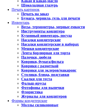
Какао и какао-масло
Шоколадная глазурь
Печать картинок
Печать на заказ
Бумага, чернила, гель для печати
Инвентарь
Весы, термометры, мерные емкости
Инструменты кондитера
Кухонный инвентарь, посуда
Насадки кондитерские
Насадки кондитерские в наборах
Мешки кондитерские
Лента бордюрная для торта
Палочки, дюбеля
Коврики, бумага/фольга
Коврики с разметкой
Коврики для эклеров/макаронс
Столики, блюда, подставки
Скалки для теста
Фальш-ярусы
Фотофоны для выпечки
Флористика
Журналы для кондитеров
Формы кондитерские
Молды силиконовые