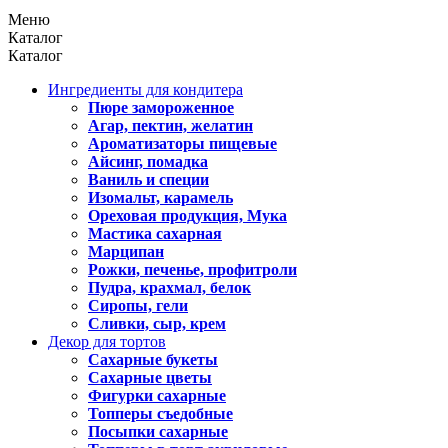
Меню
Каталог
Каталог
Ингредиенты для кондитера
Пюре замороженное
Агар, пектин, желатин
Ароматизаторы пищевые
Айсинг, помадка
Ваниль и специи
Изомальт, карамель
Ореховая продукция, Мука
Мастика сахарная
Марципан
Рожки, печенье, профитроли
Пудра, крахмал, белок
Сиропы, гели
Сливки, сыр, крем
Декор для тортов
Сахарные букеты
Сахарные цветы
Фигурки сахарные
Топперы съедобные
Посыпки сахарные