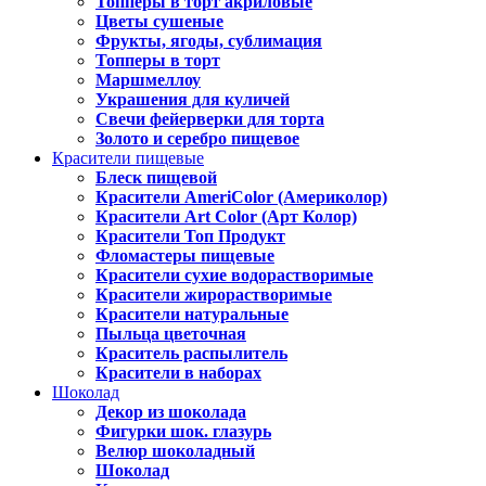
Топперы в торт акриловые
Цветы сушеные
Фрукты, ягоды, сублимация
Топперы в торт
Маршмеллоу
Украшения для куличей
Свечи фейерверки для торта
Золото и серебро пищевое
Красители пищевые
Блеск пищевой
Красители AmeriColor (Америколор)
Красители Art Color (Арт Колор)
Красители Топ Продукт
Фломастеры пищевые
Красители сухие водорастворимые
Красители жирорастворимые
Красители натуральные
Пыльца цветочная
Краситель распылитель
Красители в наборах
Шоколад
Декор из шоколада
Фигурки шок. глазурь
Велюр шоколадный
Шоколад