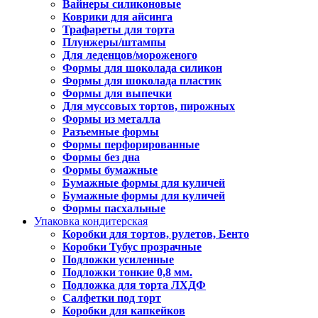
Вайнеры силиконовые
Коврики для айсинга
Трафареты для торта
Плунжеры/штампы
Для леденцов/мороженого
Формы для шоколада силикон
Формы для шоколада пластик
Формы для выпечки
Для муссовых тортов, пирожных
Формы из металла
Разъемные формы
Формы перфорированные
Формы без дна
Формы бумажные
Бумажные формы для куличей
Бумажные формы для куличей
Формы пасхальные
Упаковка кондитерская
Коробки для тортов, рулетов, Бенто
Коробки Тубус прозрачные
Подложки усиленные
Подложки тонкие 0,8 мм.
Подложка для торта ЛХДФ
Салфетки под торт
Коробки для капкейков