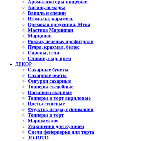
Ароматизаторы пищевые
Айсинг, помадка
Ваниль и специи
Изомальт, карамель
Ореховая продукция, Мука
Мастика Марципан
Марципан
Рожки, печенье, профитроли
Пудра, крахмал, белок
Сиропы, гели
Сливки, сыр, крем
ДЕКОР
Сахарные букеты
Сахарные цветы
Фигурки сахарные
Топперы съедобные
Посыпки сахарные
Топперы в торт акриловые
Цветы сушеные
Фрукты, ягоды, сублимация
Топперы в торт
Маршмеллоу
Украшения для куличей
Свечи фейерверки для торта
ЗОЛОТО