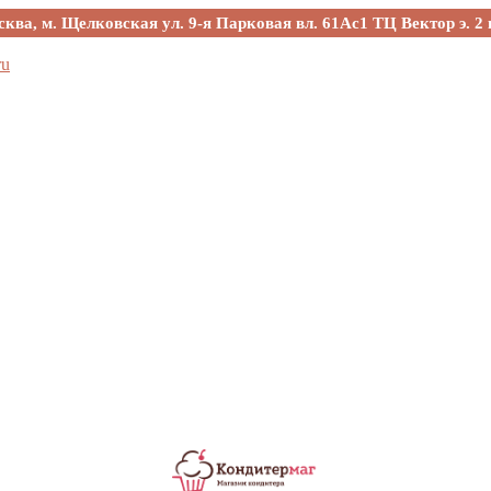
сква, м. Щелковская ул. 9-я Парковая вл. 61Ас1 ТЦ Вектор э. 2 
ru