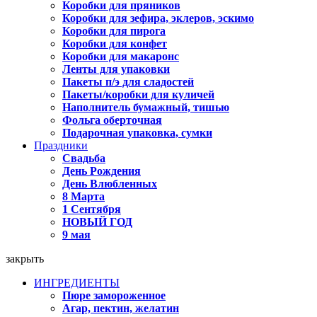
Коробки для пряников
Коробки для зефира, эклеров, эскимо
Коробки для пирога
Коробки для конфет
Коробки для макаронс
Ленты для упаковки
Пакеты п/э для сладостей
Пакеты/коробки для куличей
Наполнитель бумажный, тишью
Фольга оберточная
Подарочная упаковка, сумки
Праздники
Свадьба
День Рождения
День Влюбленных
8 Марта
1 Сентября
НОВЫЙ ГОД
9 мая
закрыть
ИНГРЕДИЕНТЫ
Пюре замороженное
Агар, пектин, желатин