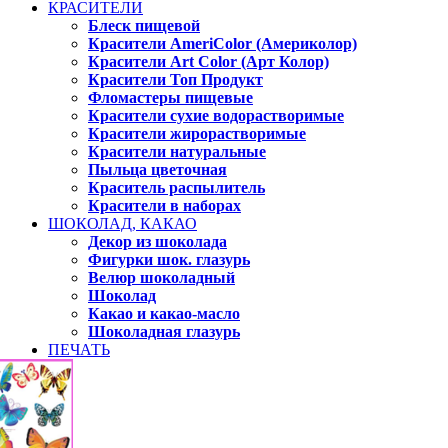
КРАСИТЕЛИ
Блеск пищевой
Красители AmeriColor (Америколор)
Красители Art Color (Арт Колор)
Красители Топ Продукт
Фломастеры пищевые
Красители сухие водорастворимые
Красители жирорастворимые
Красители натуральные
Пыльца цветочная
Краситель распылитель
Красители в наборах
ШОКОЛАД, КАКАО
Декор из шоколада
Фигурки шок. глазурь
Велюр шоколадный
Шоколад
Какао и какао-масло
Шоколадная глазурь
ПЕЧАТЬ