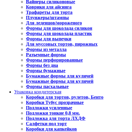
Вайнеры силиконовые
Коврики для айсинга
Трафареты для торта
Плунжеры/штампы
Для леденцов/мороженого
Формы для шоколада силикон
Формы для шоколада пластик
Формы для выпечки
Для муссовых тортов, пирожных
Формы из металла
Разъемные формы
Формы перфорированные
Формы без дна
Формы бумажные
Бумажные формы для куличей
Бумажные формы для куличей
Формы пасхальные
Упаковка кондитерская
Коробки для тортов, рулетов, Бенто
Коробки Тубус прозрачные
Подложки усиленные
Подложки тонкие 0,8 мм.
Подложка для торта ЛХДФ
Салфетки под торт
Коробки для капкейков