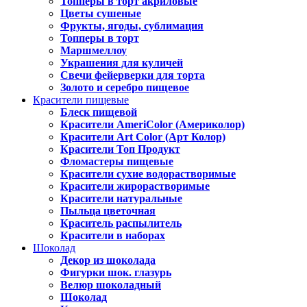
Топперы в торт акриловые
Цветы сушеные
Фрукты, ягоды, сублимация
Топперы в торт
Маршмеллоу
Украшения для куличей
Свечи фейерверки для торта
Золото и серебро пищевое
Красители пищевые
Блеск пищевой
Красители AmeriColor (Америколор)
Красители Art Color (Арт Колор)
Красители Топ Продукт
Фломастеры пищевые
Красители сухие водорастворимые
Красители жирорастворимые
Красители натуральные
Пыльца цветочная
Краситель распылитель
Красители в наборах
Шоколад
Декор из шоколада
Фигурки шок. глазурь
Велюр шоколадный
Шоколад