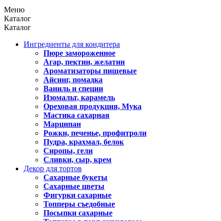
Меню
Каталог
Каталог
Ингредиенты для кондитера
Пюре замороженное
Агар, пектин, желатин
Ароматизаторы пищевые
Айсинг, помадка
Ваниль и специи
Изомальт, карамель
Ореховая продукция, Мука
Мастика сахарная
Марципан
Рожки, печенье, профитроли
Пудра, крахмал, белок
Сиропы, гели
Сливки, сыр, крем
Декор для тортов
Сахарные букеты
Сахарные цветы
Фигурки сахарные
Топперы съедобные
Посыпки сахарные