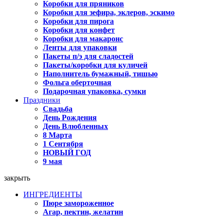
Коробки для пряников
Коробки для зефира, эклеров, эскимо
Коробки для пирога
Коробки для конфет
Коробки для макаронс
Ленты для упаковки
Пакеты п/э для сладостей
Пакеты/коробки для куличей
Наполнитель бумажный, тишью
Фольга оберточная
Подарочная упаковка, сумки
Праздники
Свадьба
День Рождения
День Влюбленных
8 Марта
1 Сентября
НОВЫЙ ГОД
9 мая
закрыть
ИНГРЕДИЕНТЫ
Пюре замороженное
Агар, пектин, желатин