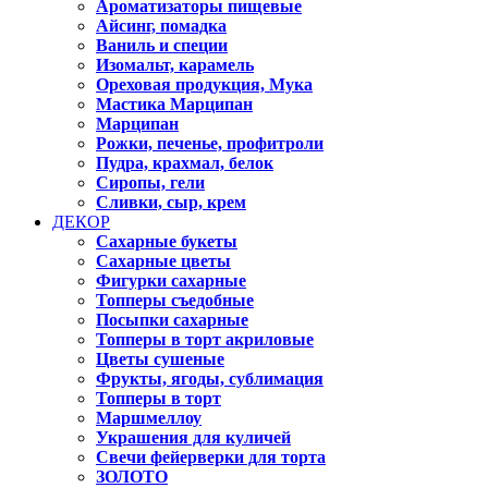
Ароматизаторы пищевые
Айсинг, помадка
Ваниль и специи
Изомальт, карамель
Ореховая продукция, Мука
Мастика Марципан
Марципан
Рожки, печенье, профитроли
Пудра, крахмал, белок
Сиропы, гели
Сливки, сыр, крем
ДЕКОР
Сахарные букеты
Сахарные цветы
Фигурки сахарные
Топперы съедобные
Посыпки сахарные
Топперы в торт акриловые
Цветы сушеные
Фрукты, ягоды, сублимация
Топперы в торт
Маршмеллоу
Украшения для куличей
Свечи фейерверки для торта
ЗОЛОТО