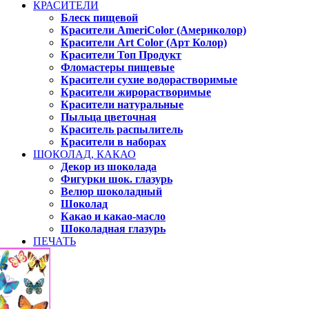
КРАСИТЕЛИ
Блеск пищевой
Красители AmeriColor (Америколор)
Красители Art Color (Арт Колор)
Красители Топ Продукт
Фломастеры пищевые
Красители сухие водорастворимые
Красители жирорастворимые
Красители натуральные
Пыльца цветочная
Краситель распылитель
Красители в наборах
ШОКОЛАД, КАКАО
Декор из шоколада
Фигурки шок. глазурь
Велюр шоколадный
Шоколад
Какао и какао-масло
Шоколадная глазурь
ПЕЧАТЬ