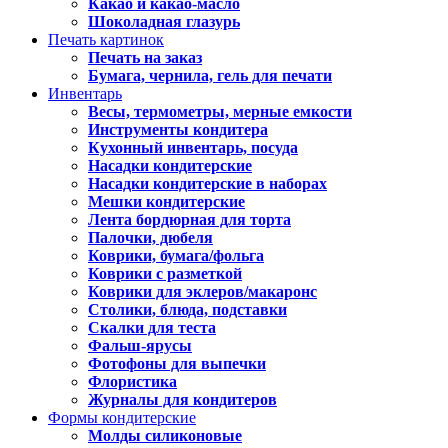
Какао и какао-масло
Шоколадная глазурь
Печать картинок
Печать на заказ
Бумага, чернила, гель для печати
Инвентарь
Весы, термометры, мерные емкости
Инструменты кондитера
Кухонный инвентарь, посуда
Насадки кондитерские
Насадки кондитерские в наборах
Мешки кондитерские
Лента бордюрная для торта
Палочки, дюбеля
Коврики, бумага/фольга
Коврики с разметкой
Коврики для эклеров/макаронс
Столики, блюда, подставки
Скалки для теста
Фальш-ярусы
Фотофоны для выпечки
Флористика
Журналы для кондитеров
Формы кондитерские
Молды силиконовые