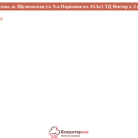
сква, м. Щелковская ул. 9-я Парковая вл. 61Ас1 ТЦ Вектор э. 2 
ru