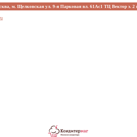
сква, м. Щелковская ул. 9-я Парковая вл. 61Ас1 ТЦ Вектор э. 2 
ru