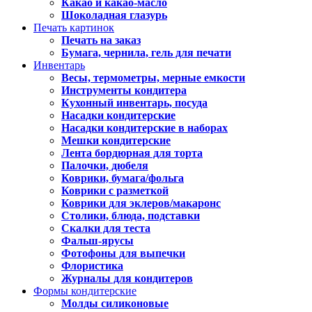
Какао и какао-масло
Шоколадная глазурь
Печать картинок
Печать на заказ
Бумага, чернила, гель для печати
Инвентарь
Весы, термометры, мерные емкости
Инструменты кондитера
Кухонный инвентарь, посуда
Насадки кондитерские
Насадки кондитерские в наборах
Мешки кондитерские
Лента бордюрная для торта
Палочки, дюбеля
Коврики, бумага/фольга
Коврики с разметкой
Коврики для эклеров/макаронс
Столики, блюда, подставки
Скалки для теста
Фальш-ярусы
Фотофоны для выпечки
Флористика
Журналы для кондитеров
Формы кондитерские
Молды силиконовые