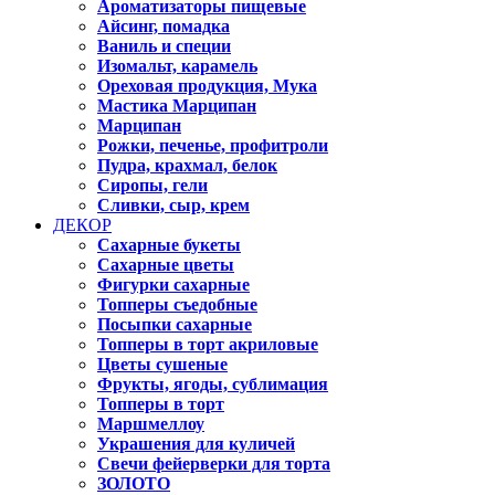
Ароматизаторы пищевые
Айсинг, помадка
Ваниль и специи
Изомальт, карамель
Ореховая продукция, Мука
Мастика Марципан
Марципан
Рожки, печенье, профитроли
Пудра, крахмал, белок
Сиропы, гели
Сливки, сыр, крем
ДЕКОР
Сахарные букеты
Сахарные цветы
Фигурки сахарные
Топперы съедобные
Посыпки сахарные
Топперы в торт акриловые
Цветы сушеные
Фрукты, ягоды, сублимация
Топперы в торт
Маршмеллоу
Украшения для куличей
Свечи фейерверки для торта
ЗОЛОТО