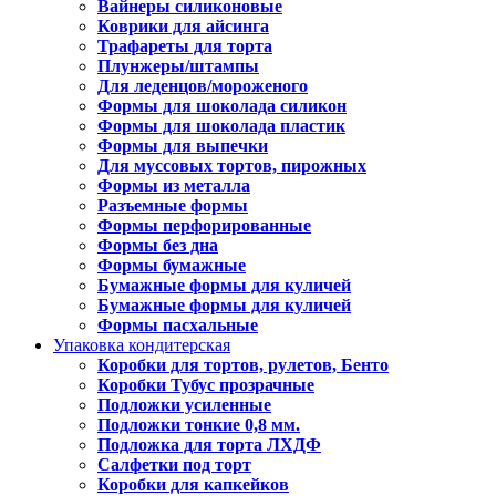
Вайнеры силиконовые
Коврики для айсинга
Трафареты для торта
Плунжеры/штампы
Для леденцов/мороженого
Формы для шоколада силикон
Формы для шоколада пластик
Формы для выпечки
Для муссовых тортов, пирожных
Формы из металла
Разъемные формы
Формы перфорированные
Формы без дна
Формы бумажные
Бумажные формы для куличей
Бумажные формы для куличей
Формы пасхальные
Упаковка кондитерская
Коробки для тортов, рулетов, Бенто
Коробки Тубус прозрачные
Подложки усиленные
Подложки тонкие 0,8 мм.
Подложка для торта ЛХДФ
Салфетки под торт
Коробки для капкейков