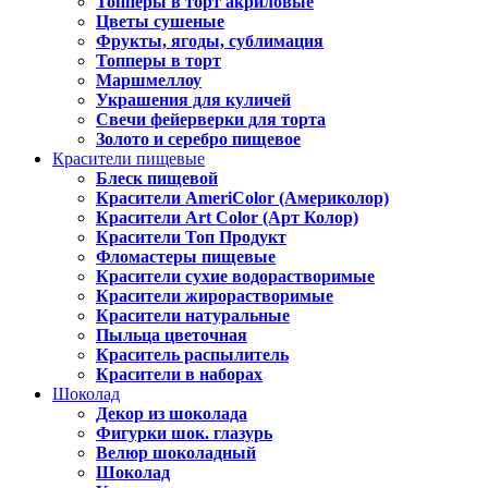
Топперы в торт акриловые
Цветы сушеные
Фрукты, ягоды, сублимация
Топперы в торт
Маршмеллоу
Украшения для куличей
Свечи фейерверки для торта
Золото и серебро пищевое
Красители пищевые
Блеск пищевой
Красители AmeriColor (Америколор)
Красители Art Color (Арт Колор)
Красители Топ Продукт
Фломастеры пищевые
Красители сухие водорастворимые
Красители жирорастворимые
Красители натуральные
Пыльца цветочная
Краситель распылитель
Красители в наборах
Шоколад
Декор из шоколада
Фигурки шок. глазурь
Велюр шоколадный
Шоколад