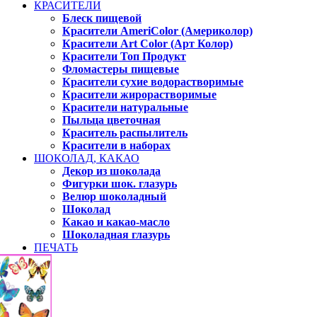
КРАСИТЕЛИ
Блеск пищевой
Красители AmeriColor (Америколор)
Красители Art Color (Арт Колор)
Красители Топ Продукт
Фломастеры пищевые
Красители сухие водорастворимые
Красители жирорастворимые
Красители натуральные
Пыльца цветочная
Краситель распылитель
Красители в наборах
ШОКОЛАД, КАКАО
Декор из шоколада
Фигурки шок. глазурь
Велюр шоколадный
Шоколад
Какао и какао-масло
Шоколадная глазурь
ПЕЧАТЬ