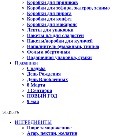
Коробки для пряников
Коробки для зефира, эклеров, эскимо
Коробки для пирога
Коробки для конфет
Коробки для макаронс
Ленты для упаковки
Пакеты п/э для сладостей
Пакеты/коробки для куличей
Наполнитель бумажный, тишью
Фольга оберточная
Подарочная упаковка, сумки
Праздники
Свадьба
День Рождения
День Влюбленных
8 Марта
1 Сентября
НОВЫЙ ГОД
9 мая
закрыть
ИНГРЕДИЕНТЫ
Пюре замороженное
Агар, пектин, желатин