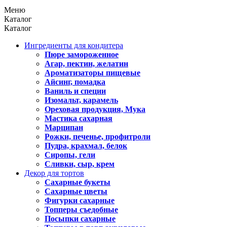
Меню
Каталог
Каталог
Ингредиенты для кондитера
Пюре замороженное
Агар, пектин, желатин
Ароматизаторы пищевые
Айсинг, помадка
Ваниль и специи
Изомальт, карамель
Ореховая продукция, Мука
Мастика сахарная
Марципан
Рожки, печенье, профитроли
Пудра, крахмал, белок
Сиропы, гели
Сливки, сыр, крем
Декор для тортов
Сахарные букеты
Сахарные цветы
Фигурки сахарные
Топперы съедобные
Посыпки сахарные