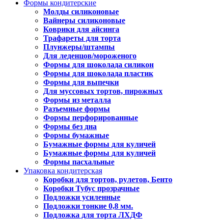
Формы кондитерские
Молды силиконовые
Вайнеры силиконовые
Коврики для айсинга
Трафареты для торта
Плунжеры/штампы
Для леденцов/мороженого
Формы для шоколада силикон
Формы для шоколада пластик
Формы для выпечки
Для муссовых тортов, пирожных
Формы из металла
Разъемные формы
Формы перфорированные
Формы без дна
Формы бумажные
Бумажные формы для куличей
Бумажные формы для куличей
Формы пасхальные
Упаковка кондитерская
Коробки для тортов, рулетов, Бенто
Коробки Тубус прозрачные
Подложки усиленные
Подложки тонкие 0,8 мм.
Подложка для торта ЛХДФ