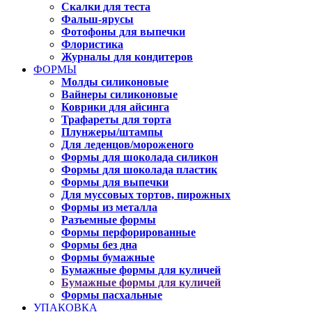
Скалки для теста
Фальш-ярусы
Фотофоны для выпечки
Флористика
Журналы для кондитеров
ФОРМЫ
Молды силиконовые
Вайнеры силиконовые
Коврики для айсинга
Трафареты для торта
Плунжеры/штампы
Для леденцов/мороженого
Формы для шоколада силикон
Формы для шоколада пластик
Формы для выпечки
Для муссовых тортов, пирожных
Формы из металла
Разъемные формы
Формы перфорированные
Формы без дна
Формы бумажные
Бумажные формы для куличей
Бумажные формы для куличей
Формы пасхальные
УПАКОВКА