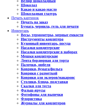
Велюр шоколадный
Шоколад
Какао и какао-масло
Шоколадная глазурь
Печать картинок
Печать на заказ
Бумага, чернила, гель для печати
Инвентарь
Весы, термометры, мерные емкости
Инструменты кондитера
Кухонный инвентарь, посуда
Насадки кондитерские
Насадки кондитерские в наборах
Мешки кондитерские
Лента бордюрная для торта
Палочки, дюбеля
Коврики, бумага/фольга
Коврики с разметкой
Коврики для эклеров/макаронс
Столики, блюда, подставки
Скалки для теста
Фальш-ярусы
Фотофоны для выпечки
Флористика
Журналы для кондитеров