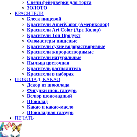
Свечи фейерверки для торта
ЗОЛОТО
КРАСИТЕЛИ
Блеск пищевой
Красители AmeriColor (Америколор)
Красители Art Color (Арт Колор)
Красители Топ Продукт
Фломастеры пищевые
Красители сухие водорастворимые
Красители жирорастворимые
Красители натуральные
Пыльца цветочная
Краситель распылитель
Красители в наборах
ШОКОЛАД, КАКАО
Декор из шоколада
Фигурки шок. глазурь
Велюр шоколадный
Шоколад
Какао и какао-масло
Шоколадная глазурь
ПЕЧАТЬ