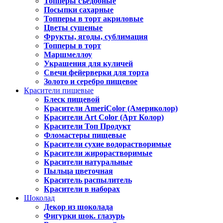
Топперы съедобные
Посыпки сахарные
Топперы в торт акриловые
Цветы сушеные
Фрукты, ягоды, сублимация
Топперы в торт
Маршмеллоу
Украшения для куличей
Свечи фейерверки для торта
Золото и серебро пищевое
Красители пищевые
Блеск пищевой
Красители AmeriColor (Америколор)
Красители Art Color (Арт Колор)
Красители Топ Продукт
Фломастеры пищевые
Красители сухие водорастворимые
Красители жирорастворимые
Красители натуральные
Пыльца цветочная
Краситель распылитель
Красители в наборах
Шоколад
Декор из шоколада
Фигурки шок. глазурь