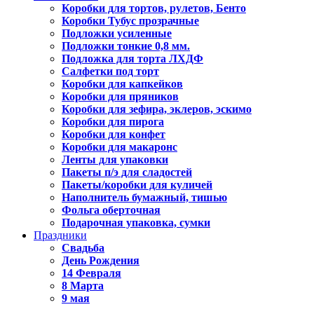
Коробки для тортов, рулетов, Бенто
Коробки Тубус прозрачные
Подложки усиленные
Подложки тонкие 0,8 мм.
Подложка для торта ЛХДФ
Салфетки под торт
Коробки для капкейков
Коробки для пряников
Коробки для зефира, эклеров, эскимо
Коробки для пирога
Коробки для конфет
Коробки для макаронс
Ленты для упаковки
Пакеты п/э для сладостей
Пакеты/коробки для куличей
Наполнитель бумажный, тишью
Фольга оберточная
Подарочная упаковка, сумки
Праздники
Свадьба
День Рождения
14 Февраля
8 Марта
9 мая