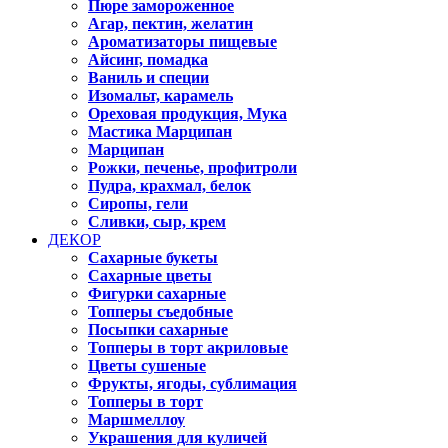
Пюре замороженное
Агар, пектин, желатин
Ароматизаторы пищевые
Айсинг, помадка
Ваниль и специи
Изомальт, карамель
Ореховая продукция, Мука
Мастика Марципан
Марципан
Рожки, печенье, профитроли
Пудра, крахмал, белок
Сиропы, гели
Сливки, сыр, крем
ДЕКОР
Сахарные букеты
Сахарные цветы
Фигурки сахарные
Топперы съедобные
Посыпки сахарные
Топперы в торт акриловые
Цветы сушеные
Фрукты, ягоды, сублимация
Топперы в торт
Маршмеллоу
Украшения для куличей