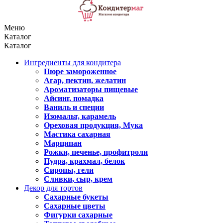
Меню
Каталог
Каталог
Ингредиенты для кондитера
Пюре замороженное
Агар, пектин, желатин
Ароматизаторы пищевые
Айсинг, помадка
Ваниль и специи
Изомальт, карамель
Ореховая продукция, Мука
Мастика сахарная
Марципан
Рожки, печенье, профитроли
Пудра, крахмал, белок
Сиропы, гели
Сливки, сыр, крем
Декор для тортов
Сахарные букеты
Сахарные цветы
Фигурки сахарные