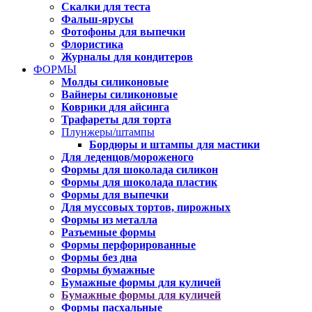
Скалки для теста
Фальш-ярусы
Фотофоны для выпечки
Флористика
Журналы для кондитеров
ФОРМЫ
Молды силиконовые
Вайнеры силиконовые
Коврики для айсинга
Трафареты для торта
Плунжеры/штампы
Бордюры и штампы для мастики
Для леденцов/мороженого
Формы для шоколада силикон
Формы для шоколада пластик
Формы для выпечки
Для муссовых тортов, пирожных
Формы из металла
Разъемные формы
Формы перфорированные
Формы без дна
Формы бумажные
Бумажные формы для куличей
Бумажные формы для куличей
Формы пасхальные