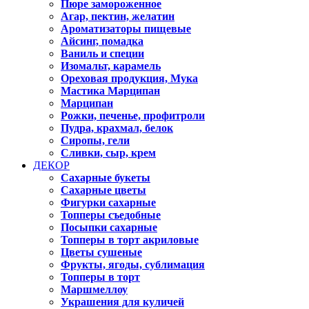
Пюре замороженное
Агар, пектин, желатин
Ароматизаторы пищевые
Айсинг, помадка
Ваниль и специи
Изомальт, карамель
Ореховая продукция, Мука
Мастика Марципан
Марципан
Рожки, печенье, профитроли
Пудра, крахмал, белок
Сиропы, гели
Сливки, сыр, крем
ДЕКОР
Сахарные букеты
Сахарные цветы
Фигурки сахарные
Топперы съедобные
Посыпки сахарные
Топперы в торт акриловые
Цветы сушеные
Фрукты, ягоды, сублимация
Топперы в торт
Маршмеллоу
Украшения для куличей