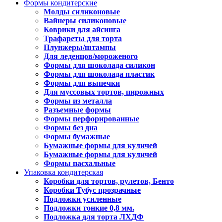
Формы кондитерские
Молды силиконовые
Вайнеры силиконовые
Коврики для айсинга
Трафареты для торта
Плунжеры/штампы
Для леденцов/мороженого
Формы для шоколада силикон
Формы для шоколада пластик
Формы для выпечки
Для муссовых тортов, пирожных
Формы из металла
Разъемные формы
Формы перфорированные
Формы без дна
Формы бумажные
Бумажные формы для куличей
Бумажные формы для куличей
Формы пасхальные
Упаковка кондитерская
Коробки для тортов, рулетов, Бенто
Коробки Тубус прозрачные
Подложки усиленные
Подложки тонкие 0,8 мм.
Подложка для торта ЛХДФ