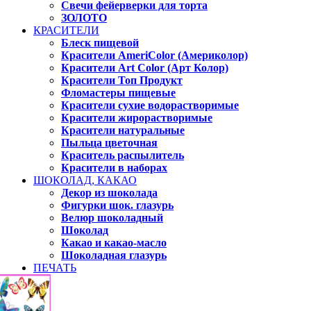
Свечи фейерверки для торта
ЗОЛОТО
КРАСИТЕЛИ
Блеск пищевой
Красители AmeriColor (Америколор)
Красители Art Color (Арт Колор)
Красители Топ Продукт
Фломастеры пищевые
Красители сухие водорастворимые
Красители жирорастворимые
Красители натуральные
Пыльца цветочная
Краситель распылитель
Красители в наборах
ШОКОЛАД, КАКАО
Декор из шоколада
Фигурки шок. глазурь
Велюр шоколадный
Шоколад
Какао и какао-масло
Шоколадная глазурь
ПЕЧАТЬ