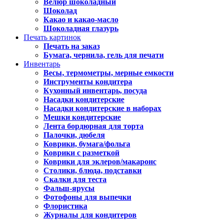
Велюр шоколадный
Шоколад
Какао и какао-масло
Шоколадная глазурь
Печать картинок
Печать на заказ
Бумага, чернила, гель для печати
Инвентарь
Весы, термометры, мерные емкости
Инструменты кондитера
Кухонный инвентарь, посуда
Насадки кондитерские
Насадки кондитерские в наборах
Мешки кондитерские
Лента бордюрная для торта
Палочки, дюбеля
Коврики, бумага/фольга
Коврики с разметкой
Коврики для эклеров/макаронс
Столики, блюда, подставки
Скалки для теста
Фальш-ярусы
Фотофоны для выпечки
Флористика
Журналы для кондитеров