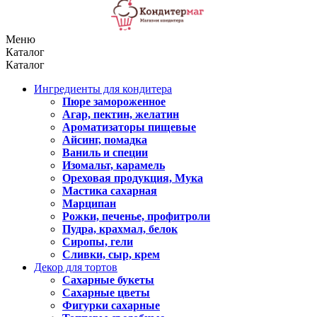
Меню
Каталог
Каталог
Ингредиенты для кондитера
Пюре замороженное
Агар, пектин, желатин
Ароматизаторы пищевые
Айсинг, помадка
Ваниль и специи
Изомальт, карамель
Ореховая продукция, Мука
Мастика сахарная
Марципан
Рожки, печенье, профитроли
Пудра, крахмал, белок
Сиропы, гели
Сливки, сыр, крем
Декор для тортов
Сахарные букеты
Сахарные цветы
Фигурки сахарные