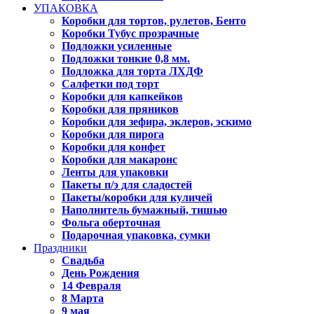
УПАКОВКА
Коробки для тортов, рулетов, Бенто
Коробки Тубус прозрачные
Подложки усиленные
Подложки тонкие 0,8 мм.
Подложка для торта ЛХДФ
Салфетки под торт
Коробки для капкейков
Коробки для пряников
Коробки для зефира, эклеров, эскимо
Коробки для пирога
Коробки для конфет
Коробки для макаронс
Ленты для упаковки
Пакеты п/э для сладостей
Пакеты/коробки для куличей
Наполнитель бумажный, тишью
Фольга оберточная
Подарочная упаковка, сумки
Праздники
Свадьба
День Рождения
14 Февраля
8 Марта
9 мая