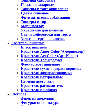
Топперы съедобные
Посыпки сахарные
Топперы в торт акриловые
Цветы сушеные
Фрукты, ягоды, сублимация
Топперы в торт
Маршмеллоу
Украшения для куличей
Свечи фейерверки для торта
Золото и серебро пищевое
Красители пищевые
Блеск пищевой
Красители AmeriColor (Америколор)
Красители Art Color (Арт Колор)
Красители Топ Продукт
Фломастеры пищевые
Красители сухие водорастворимые
Красители жирорастворимые
Красители натуральные
Пыльца цветочная
Краситель распылитель
Красители в наборах
Шоколад
Декор из шоколада
Фигурки шок. глазурь