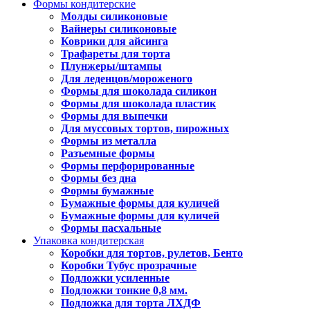
Формы кондитерские
Молды силиконовые
Вайнеры силиконовые
Коврики для айсинга
Трафареты для торта
Плунжеры/штампы
Для леденцов/мороженого
Формы для шоколада силикон
Формы для шоколада пластик
Формы для выпечки
Для муссовых тортов, пирожных
Формы из металла
Разъемные формы
Формы перфорированные
Формы без дна
Формы бумажные
Бумажные формы для куличей
Бумажные формы для куличей
Формы пасхальные
Упаковка кондитерская
Коробки для тортов, рулетов, Бенто
Коробки Тубус прозрачные
Подложки усиленные
Подложки тонкие 0,8 мм.
Подложка для торта ЛХДФ