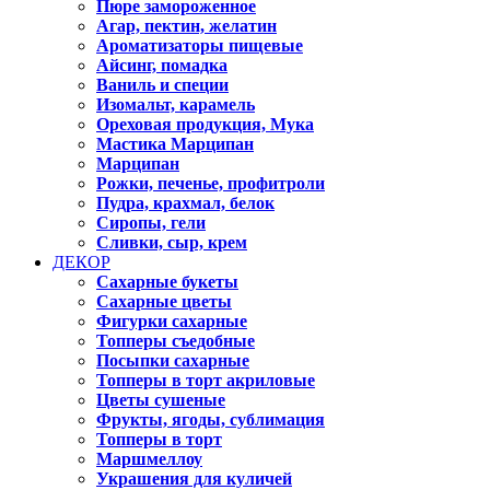
Пюре замороженное
Агар, пектин, желатин
Ароматизаторы пищевые
Айсинг, помадка
Ваниль и специи
Изомальт, карамель
Ореховая продукция, Мука
Мастика Марципан
Марципан
Рожки, печенье, профитроли
Пудра, крахмал, белок
Сиропы, гели
Сливки, сыр, крем
ДЕКОР
Сахарные букеты
Сахарные цветы
Фигурки сахарные
Топперы съедобные
Посыпки сахарные
Топперы в торт акриловые
Цветы сушеные
Фрукты, ягоды, сублимация
Топперы в торт
Маршмеллоу
Украшения для куличей