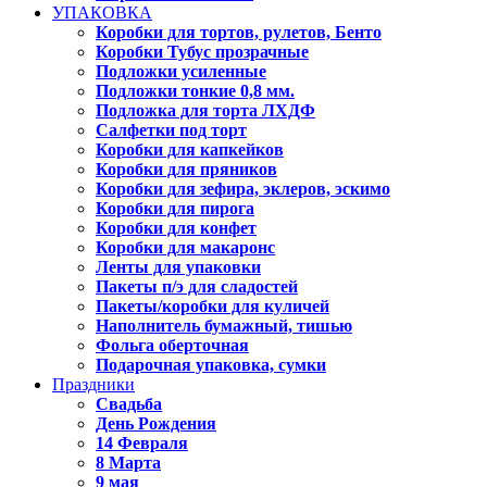
УПАКОВКА
Коробки для тортов, рулетов, Бенто
Коробки Тубус прозрачные
Подложки усиленные
Подложки тонкие 0,8 мм.
Подложка для торта ЛХДФ
Салфетки под торт
Коробки для капкейков
Коробки для пряников
Коробки для зефира, эклеров, эскимо
Коробки для пирога
Коробки для конфет
Коробки для макаронс
Ленты для упаковки
Пакеты п/э для сладостей
Пакеты/коробки для куличей
Наполнитель бумажный, тишью
Фольга оберточная
Подарочная упаковка, сумки
Праздники
Свадьба
День Рождения
14 Февраля
8 Марта
9 мая