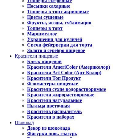
Топперы съедобные
Посыпки сахарные
Топперы в торт акриловые
Цветы сушеные
Фрукты, ягоды, сублимация
Топперы в торт
Маршмеллоу
Украшения для куличей
Свечи фейерверки для торта
Золото и серебро пищевое
Красители пищевые
Блеск пищевой
Красители AmeriColor (Америколор)
Красители Art Color (Арт Колор)
Красители Топ Продукт
Фломастеры пищевые
Красители сухие водорастворимые
Красители жирорастворимые
Красители натуральные
Пыльца цветочная
Краситель распылитель
Красители в наборах
Шоколад
Декор из шоколада
Фигурки шок. глазурь