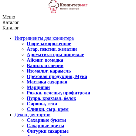
Меню
Каталог
Каталог
Ингредиенты для кондитера
Пюре замороженное
Агар, пектин, желатин
Ароматизаторы пищевые
Айсинг, помадка
Ваниль и специи
Изомальт, карамель
Ореховая продукция, Мука
Мастика сахарная
Марципан
Рожки, печенье, профитроли
Пудра, крахмал, белок
Сиропы, гели
Сливки, сыр, крем
Декор для тортов
Сахарные букеты
Сахарные цветы
Фигурки сахарные