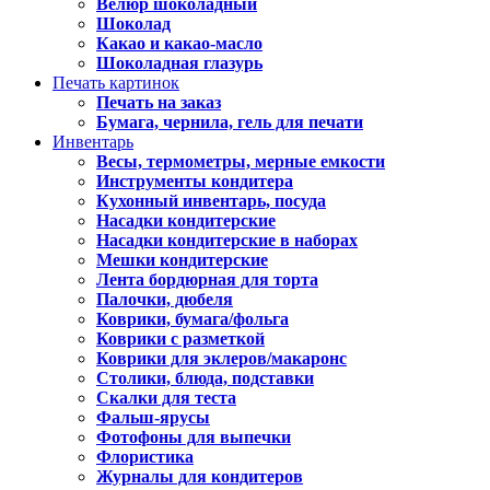
Велюр шоколадный
Шоколад
Какао и какао-масло
Шоколадная глазурь
Печать картинок
Печать на заказ
Бумага, чернила, гель для печати
Инвентарь
Весы, термометры, мерные емкости
Инструменты кондитера
Кухонный инвентарь, посуда
Насадки кондитерские
Насадки кондитерские в наборах
Мешки кондитерские
Лента бордюрная для торта
Палочки, дюбеля
Коврики, бумага/фольга
Коврики с разметкой
Коврики для эклеров/макаронс
Столики, блюда, подставки
Скалки для теста
Фальш-ярусы
Фотофоны для выпечки
Флористика
Журналы для кондитеров