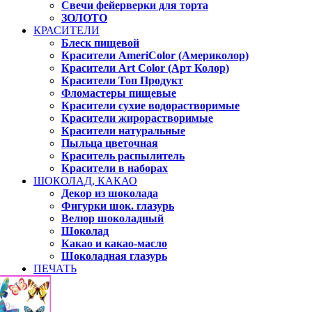
Свечи фейерверки для торта
ЗОЛОТО
КРАСИТЕЛИ
Блеск пищевой
Красители AmeriColor (Америколор)
Красители Art Color (Арт Колор)
Красители Топ Продукт
Фломастеры пищевые
Красители сухие водорастворимые
Красители жирорастворимые
Красители натуральные
Пыльца цветочная
Краситель распылитель
Красители в наборах
ШОКОЛАД, КАКАО
Декор из шоколада
Фигурки шок. глазурь
Велюр шоколадный
Шоколад
Какао и какао-масло
Шоколадная глазурь
ПЕЧАТЬ