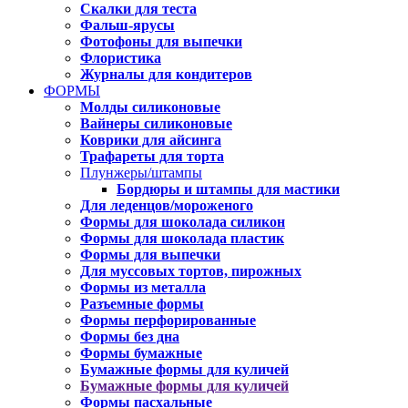
Скалки для теста
Фальш-ярусы
Фотофоны для выпечки
Флористика
Журналы для кондитеров
ФОРМЫ
Молды силиконовые
Вайнеры силиконовые
Коврики для айсинга
Трафареты для торта
Плунжеры/штампы
Бордюры и штампы для мастики
Для леденцов/мороженого
Формы для шоколада силикон
Формы для шоколада пластик
Формы для выпечки
Для муссовых тортов, пирожных
Формы из металла
Разъемные формы
Формы перфорированные
Формы без дна
Формы бумажные
Бумажные формы для куличей
Бумажные формы для куличей
Формы пасхальные