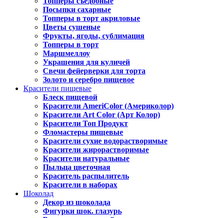
Топперы съедобные
Посыпки сахарные
Топперы в торт акриловые
Цветы сушеные
Фрукты, ягоды, сублимация
Топперы в торт
Маршмеллоу
Украшения для куличей
Свечи фейерверки для торта
Золото и серебро пищевое
Красители пищевые
Блеск пищевой
Красители AmeriColor (Америколор)
Красители Art Color (Арт Колор)
Красители Топ Продукт
Фломастеры пищевые
Красители сухие водорастворимые
Красители жирорастворимые
Красители натуральные
Пыльца цветочная
Краситель распылитель
Красители в наборах
Шоколад
Декор из шоколада
Фигурки шок. глазурь