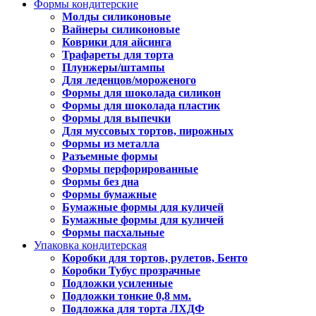
Формы кондитерские
Молды силиконовые
Вайнеры силиконовые
Коврики для айсинга
Трафареты для торта
Плунжеры/штампы
Для леденцов/мороженого
Формы для шоколада силикон
Формы для шоколада пластик
Формы для выпечки
Для муссовых тортов, пирожных
Формы из металла
Разъемные формы
Формы перфорированные
Формы без дна
Формы бумажные
Бумажные формы для куличей
Бумажные формы для куличей
Формы пасхальные
Упаковка кондитерская
Коробки для тортов, рулетов, Бенто
Коробки Тубус прозрачные
Подложки усиленные
Подложки тонкие 0,8 мм.
Подложка для торта ЛХДФ