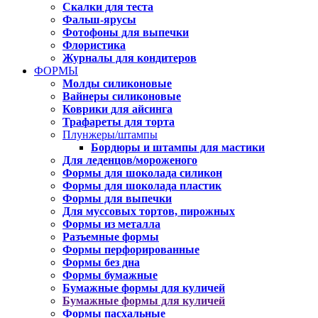
Скалки для теста
Фальш-ярусы
Фотофоны для выпечки
Флористика
Журналы для кондитеров
ФОРМЫ
Молды силиконовые
Вайнеры силиконовые
Коврики для айсинга
Трафареты для торта
Плунжеры/штампы
Бордюры и штампы для мастики
Для леденцов/мороженого
Формы для шоколада силикон
Формы для шоколада пластик
Формы для выпечки
Для муссовых тортов, пирожных
Формы из металла
Разъемные формы
Формы перфорированные
Формы без дна
Формы бумажные
Бумажные формы для куличей
Бумажные формы для куличей
Формы пасхальные