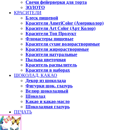
Свечи фейерверки для торта
ЗОЛОТО
КРАСИТЕЛИ
Блеск пищевой
Красители AmeriColor (Америколор)
Красители Art Color (Арт Колор)
Красители Топ Продукт
Фломастеры пищевые
Красители сухие водорастворимые
Красители жирорастворимые
Красители натуральные
Пыльца цветочная
Краситель распылитель
Красители в наборах
ШОКОЛАД, КАКАО
Декор из шоколада
Фигурки шок. глазурь
Велюр шоколадный
Шоколад
Какао и какао-масло
Шоколадная глазурь
ПЕЧАТЬ