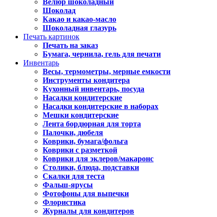
Велюр шоколадный
Шоколад
Какао и какао-масло
Шоколадная глазурь
Печать картинок
Печать на заказ
Бумага, чернила, гель для печати
Инвентарь
Весы, термометры, мерные емкости
Инструменты кондитера
Кухонный инвентарь, посуда
Насадки кондитерские
Насадки кондитерские в наборах
Мешки кондитерские
Лента бордюрная для торта
Палочки, дюбеля
Коврики, бумага/фольга
Коврики с разметкой
Коврики для эклеров/макаронс
Столики, блюда, подставки
Скалки для теста
Фальш-ярусы
Фотофоны для выпечки
Флористика
Журналы для кондитеров