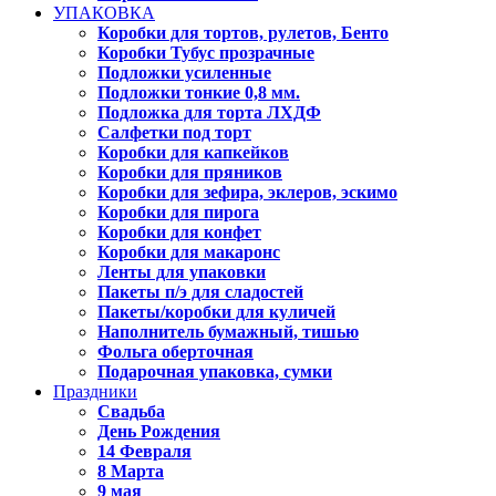
УПАКОВКА
Коробки для тортов, рулетов, Бенто
Коробки Тубус прозрачные
Подложки усиленные
Подложки тонкие 0,8 мм.
Подложка для торта ЛХДФ
Салфетки под торт
Коробки для капкейков
Коробки для пряников
Коробки для зефира, эклеров, эскимо
Коробки для пирога
Коробки для конфет
Коробки для макаронс
Ленты для упаковки
Пакеты п/э для сладостей
Пакеты/коробки для куличей
Наполнитель бумажный, тишью
Фольга оберточная
Подарочная упаковка, сумки
Праздники
Свадьба
День Рождения
14 Февраля
8 Марта
9 мая