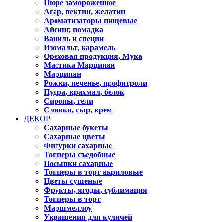
Пюре замороженное
Агар, пектин, желатин
Ароматизаторы пищевые
Айсинг, помадка
Ваниль и специи
Изомальт, карамель
Ореховая продукция, Мука
Мастика Марципан
Марципан
Рожки, печенье, профитроли
Пудра, крахмал, белок
Сиропы, гели
Сливки, сыр, крем
ДЕКОР
Сахарные букеты
Сахарные цветы
Фигурки сахарные
Топперы съедобные
Посыпки сахарные
Топперы в торт акриловые
Цветы сушеные
Фрукты, ягоды, сублимация
Топперы в торт
Маршмеллоу
Украшения для куличей