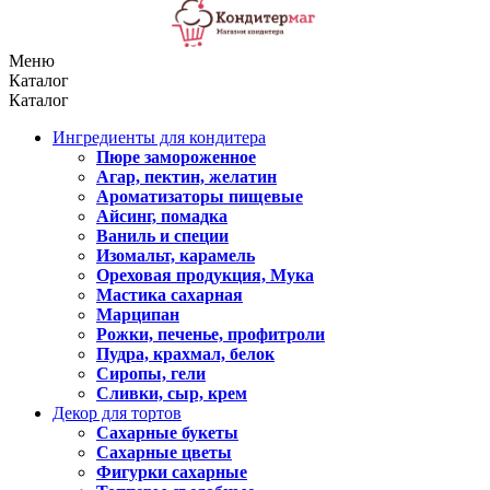
Меню
Каталог
Каталог
Ингредиенты для кондитера
Пюре замороженное
Агар, пектин, желатин
Ароматизаторы пищевые
Айсинг, помадка
Ваниль и специи
Изомальт, карамель
Ореховая продукция, Мука
Мастика сахарная
Марципан
Рожки, печенье, профитроли
Пудра, крахмал, белок
Сиропы, гели
Сливки, сыр, крем
Декор для тортов
Сахарные букеты
Сахарные цветы
Фигурки сахарные