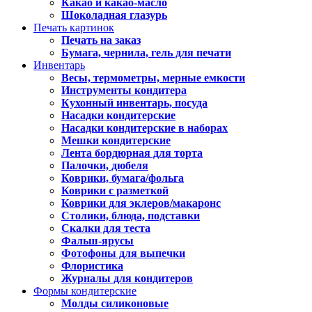
Какао и какао-масло
Шоколадная глазурь
Печать картинок
Печать на заказ
Бумага, чернила, гель для печати
Инвентарь
Весы, термометры, мерные емкости
Инструменты кондитера
Кухонный инвентарь, посуда
Насадки кондитерские
Насадки кондитерские в наборах
Мешки кондитерские
Лента бордюрная для торта
Палочки, дюбеля
Коврики, бумага/фольга
Коврики с разметкой
Коврики для эклеров/макаронс
Столики, блюда, подставки
Скалки для теста
Фальш-ярусы
Фотофоны для выпечки
Флористика
Журналы для кондитеров
Формы кондитерские
Молды силиконовые