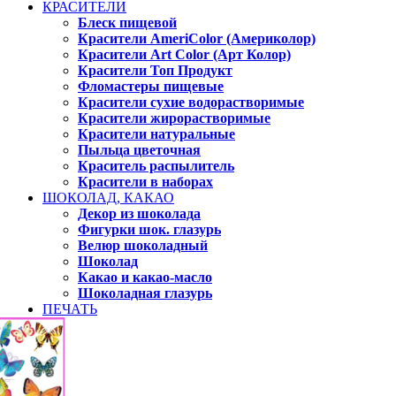
КРАСИТЕЛИ
Блеск пищевой
Красители AmeriColor (Америколор)
Красители Art Color (Арт Колор)
Красители Топ Продукт
Фломастеры пищевые
Красители сухие водорастворимые
Красители жирорастворимые
Красители натуральные
Пыльца цветочная
Краситель распылитель
Красители в наборах
ШОКОЛАД, КАКАО
Декор из шоколада
Фигурки шок. глазурь
Велюр шоколадный
Шоколад
Какао и какао-масло
Шоколадная глазурь
ПЕЧАТЬ