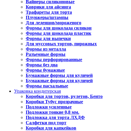
Вайнеры силиконовые
Коврики для айсинга
Трафареты для торта
Плунжеры/штампы
Для леденцов/мороженого
Формы для шоколада силикон
Формы для шоколада пластик
Формы для выпечки
Для муссовых тортов, пирожных
Формы из металла
Разъемные формы
Формы перфорированные
Формы без дна
Формы бумажные
Бумажные формы для куличей
Бумажные формы для куличей
Формы пасхальные
Упаковка кондитерская
Коробки для тортов, рулетов, Бенто
Коробки Тубус прозрачные
Подложки усиленные
Подложки тонкие 0,8 мм.
Подложка для торта ЛХДФ
Салфетки под торт
Коробки для капкейков