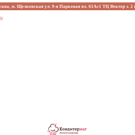
сква, м. Щелковская ул. 9-я Парковая вл. 61Ас1 ТЦ Вектор э. 2 
ru