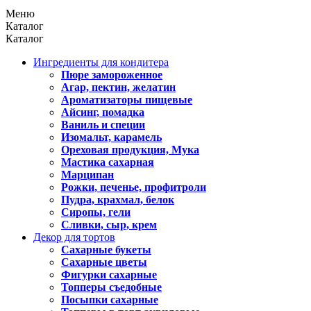
Меню
Каталог
Каталог
Ингредиенты для кондитера
Пюре замороженное
Агар, пектин, желатин
Ароматизаторы пищевые
Айсинг, помадка
Ваниль и специи
Изомальт, карамель
Ореховая продукция, Мука
Мастика сахарная
Марципан
Рожки, печенье, профитроли
Пудра, крахмал, белок
Сиропы, гели
Сливки, сыр, крем
Декор для тортов
Сахарные букеты
Сахарные цветы
Фигурки сахарные
Топперы съедобные
Посыпки сахарные