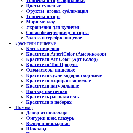
Топперы в торт акриловые
Цветы сушеные
Фрукты, ягоды, сублимация
Топперы в торт
Маршмеллоу
Украшения для куличей
Свечи фейерверки для торта
Золото и серебро пищевое
Красители пищевые
Блеск пищевой
Красители AmeriColor (Америколор)
Красители Art Color (Арт Колор)
Красители Топ Продукт
Фломастеры пищевые
Красители сухие водорастворимые
Красители жирорастворимые
Красители натуральные
Пыльца цветочная
Краситель распылитель
Красители в наборах
Шоколад
Декор из шоколада
Фигурки шок. глазурь
Велюр шоколадный
Шоколад