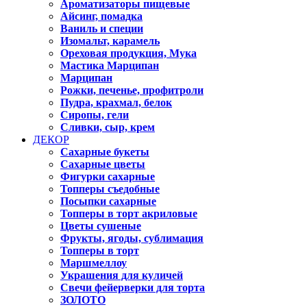
Ароматизаторы пищевые
Айсинг, помадка
Ваниль и специи
Изомальт, карамель
Ореховая продукция, Мука
Мастика Марципан
Марципан
Рожки, печенье, профитроли
Пудра, крахмал, белок
Сиропы, гели
Сливки, сыр, крем
ДЕКОР
Сахарные букеты
Сахарные цветы
Фигурки сахарные
Топперы съедобные
Посыпки сахарные
Топперы в торт акриловые
Цветы сушеные
Фрукты, ягоды, сублимация
Топперы в торт
Маршмеллоу
Украшения для куличей
Свечи фейерверки для торта
ЗОЛОТО