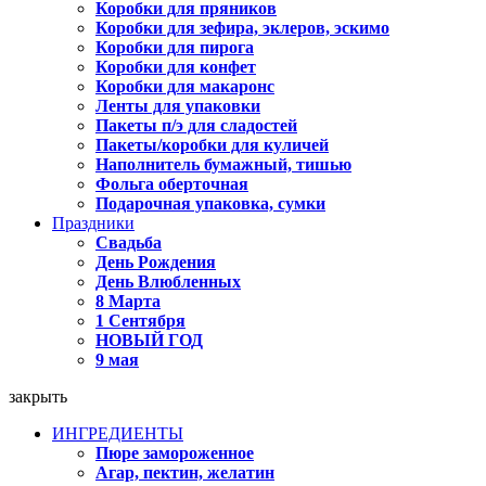
Коробки для пряников
Коробки для зефира, эклеров, эскимо
Коробки для пирога
Коробки для конфет
Коробки для макаронс
Ленты для упаковки
Пакеты п/э для сладостей
Пакеты/коробки для куличей
Наполнитель бумажный, тишью
Фольга оберточная
Подарочная упаковка, сумки
Праздники
Свадьба
День Рождения
День Влюбленных
8 Марта
1 Сентября
НОВЫЙ ГОД
9 мая
закрыть
ИНГРЕДИЕНТЫ
Пюре замороженное
Агар, пектин, желатин