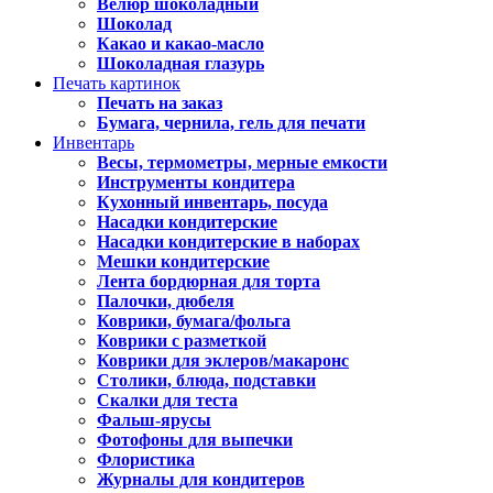
Велюр шоколадный
Шоколад
Какао и какао-масло
Шоколадная глазурь
Печать картинок
Печать на заказ
Бумага, чернила, гель для печати
Инвентарь
Весы, термометры, мерные емкости
Инструменты кондитера
Кухонный инвентарь, посуда
Насадки кондитерские
Насадки кондитерские в наборах
Мешки кондитерские
Лента бордюрная для торта
Палочки, дюбеля
Коврики, бумага/фольга
Коврики с разметкой
Коврики для эклеров/макаронс
Столики, блюда, подставки
Скалки для теста
Фальш-ярусы
Фотофоны для выпечки
Флористика
Журналы для кондитеров