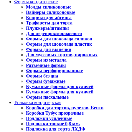
Формы кондитерские
Молды силиконовые
Вайнеры силиконовые
Коврики для айсинга
Трафареты для торта
Плунжеры/штампы
Для леденцов/мороженого
Формы для шоколада силикон
Формы для шоколада пластик
Формы для выпечки
Для муссовых тортов, пирожных
Формы из металла
Разъемные формы
Формы перфорированные
Формы без дна
Формы бумажные
Бумажные формы для куличей
Бумажные формы для куличей
Формы пасхальные
Упаковка кондитерская
Коробки для тортов, рулетов, Бенто
Коробки Тубус прозрачные
Подложки усиленные
Подложки тонкие 0,8 мм.
Подложка для торта ЛХДФ