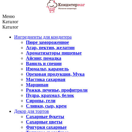
Меню
Каталог
Каталог
Ингредиенты для кондитера
Пюре замороженное
Агар, пектин, желатин
Ароматизаторы пищевые
Айсинг, помадка
Ваниль и специи
Изомальт, карамель
Ореховая продукция, Мука
Мастика сахарная
Марципан
Рожки, печенье, профитроли
Пудра, крахмал, белок
Сиропы, гели
Сливки, сыр, крем
Декор для тортов
Сахарные букеты
Сахарные цветы
Фигурки сахарные