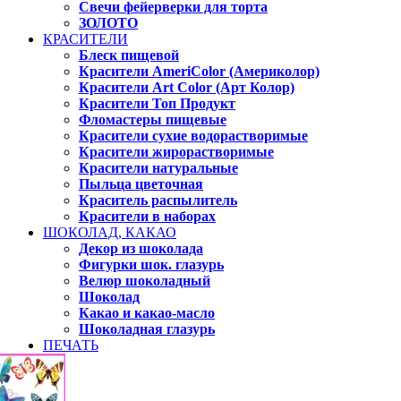
Свечи фейерверки для торта
ЗОЛОТО
КРАСИТЕЛИ
Блеск пищевой
Красители AmeriColor (Америколор)
Красители Art Color (Арт Колор)
Красители Топ Продукт
Фломастеры пищевые
Красители сухие водорастворимые
Красители жирорастворимые
Красители натуральные
Пыльца цветочная
Краситель распылитель
Красители в наборах
ШОКОЛАД, КАКАО
Декор из шоколада
Фигурки шок. глазурь
Велюр шоколадный
Шоколад
Какао и какао-масло
Шоколадная глазурь
ПЕЧАТЬ