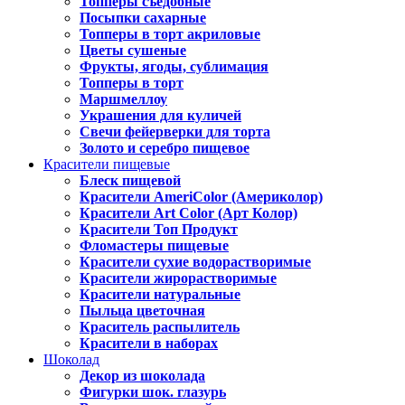
Топперы съедобные
Посыпки сахарные
Топперы в торт акриловые
Цветы сушеные
Фрукты, ягоды, сублимация
Топперы в торт
Маршмеллоу
Украшения для куличей
Свечи фейерверки для торта
Золото и серебро пищевое
Красители пищевые
Блеск пищевой
Красители AmeriColor (Америколор)
Красители Art Color (Арт Колор)
Красители Топ Продукт
Фломастеры пищевые
Красители сухие водорастворимые
Красители жирорастворимые
Красители натуральные
Пыльца цветочная
Краситель распылитель
Красители в наборах
Шоколад
Декор из шоколада
Фигурки шок. глазурь