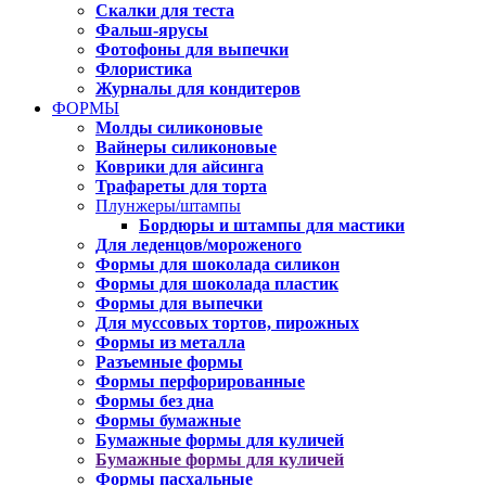
Скалки для теста
Фальш-ярусы
Фотофоны для выпечки
Флористика
Журналы для кондитеров
ФОРМЫ
Молды силиконовые
Вайнеры силиконовые
Коврики для айсинга
Трафареты для торта
Плунжеры/штампы
Бордюры и штампы для мастики
Для леденцов/мороженого
Формы для шоколада силикон
Формы для шоколада пластик
Формы для выпечки
Для муссовых тортов, пирожных
Формы из металла
Разъемные формы
Формы перфорированные
Формы без дна
Формы бумажные
Бумажные формы для куличей
Бумажные формы для куличей
Формы пасхальные