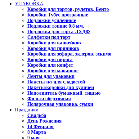
УПАКОВКА
Коробки для тортов, рулетов, Бенто
Коробки Тубус прозрачные
Подложки усиленные
Подложки тонкие 0,8 мм.
Подложка для торта ЛХДФ
Салфетки под торт
Коробки для капкейков
Коробки для пряников
Коробки для зефира, эклеров, эскимо
Коробки для пирога
Коробки для конфет
Коробки для макаронс
Ленты для упаковки
Пакеты п/э для сладостей
Пакеты/коробки для куличей
Наполнитель бумажный, тишью
Фольга оберточная
Подарочная упаковка, сумки
Праздники
Свадьба
День Рождения
14 Февраля
8 Марта
9 мая