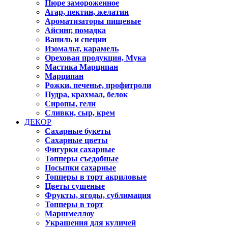
Пюре замороженное
Агар, пектин, желатин
Ароматизаторы пищевые
Айсинг, помадка
Ваниль и специи
Изомальт, карамель
Ореховая продукция, Мука
Мастика Марципан
Марципан
Рожки, печенье, профитроли
Пудра, крахмал, белок
Сиропы, гели
Сливки, сыр, крем
ДЕКОР
Сахарные букеты
Сахарные цветы
Фигурки сахарные
Топперы съедобные
Посыпки сахарные
Топперы в торт акриловые
Цветы сушеные
Фрукты, ягоды, сублимация
Топперы в торт
Маршмеллоу
Украшения для куличей