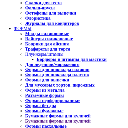
Скалки для теста
Фальш-ярусы
Фотофоны для выпечки
Флористика
Журналы для кондитеров
ФОРМЫ
Молды силиконовые
Вайнеры силиконовые
Коврики для айсинга
Трафареты для торта
Плунжеры/штампы
Бордюры и штампы для мастики
Для леденцов/мороженого
Формы для шоколада силикон
Формы для шоколада пластик
Формы для выпечки
Для муссовых тортов, пирожных
Формы из металла
Разъемные формы
Формы перфорированные
Формы без дна
Формы бумажные
Бумажные формы для куличей
Бумажные формы для куличей
Формы пасхальные