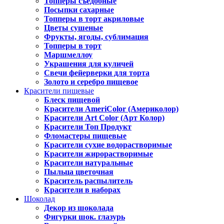
Топперы съедобные
Посыпки сахарные
Топперы в торт акриловые
Цветы сушеные
Фрукты, ягоды, сублимация
Топперы в торт
Маршмеллоу
Украшения для куличей
Свечи фейерверки для торта
Золото и серебро пищевое
Красители пищевые
Блеск пищевой
Красители AmeriColor (Америколор)
Красители Art Color (Арт Колор)
Красители Топ Продукт
Фломастеры пищевые
Красители сухие водорастворимые
Красители жирорастворимые
Красители натуральные
Пыльца цветочная
Краситель распылитель
Красители в наборах
Шоколад
Декор из шоколада
Фигурки шок. глазурь