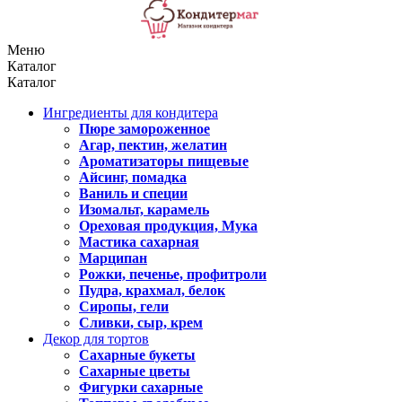
Меню
Каталог
Каталог
Ингредиенты для кондитера
Пюре замороженное
Агар, пектин, желатин
Ароматизаторы пищевые
Айсинг, помадка
Ваниль и специи
Изомальт, карамель
Ореховая продукция, Мука
Мастика сахарная
Марципан
Рожки, печенье, профитроли
Пудра, крахмал, белок
Сиропы, гели
Сливки, сыр, крем
Декор для тортов
Сахарные букеты
Сахарные цветы
Фигурки сахарные