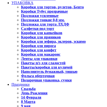
УПАКОВКА
Коробки для тортов, рулетов, Бенто
Коробки Тубус прозрачные
Подложки усиленные
Подложки тонкие 0,8 мм.
Подложка для торта ЛХДФ
Салфетки под торт
Коробки для капкейков
Коробки для пряников
Коробки для зефира, эклеров, эскимо
Коробки для пирога
Коробки для конфет
Коробки для макаронс
Ленты для упаковки
Пакеты п/э для сладостей
Пакеты/коробки для куличей
Наполнитель бумажный, тишью
Фольга оберточная
Подарочная упаковка, сумки
Праздники
Свадьба
День Рождения
14 Февраля
8 Марта
9 мая