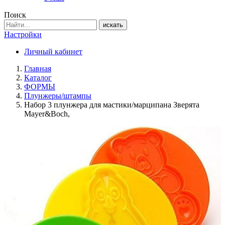
Поиск
искать
Настройки
Личный кабинет
Главная
Каталог
ФОРМЫ
Плунжеры/штампы
Набор 3 плунжера для мастики/марципана Зверята
Mayer&Boch,