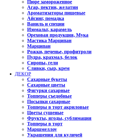
Пюре замороженное
Агар, пектин, желатин
Ароматизаторы пищевые
Айсинг, помадка
Ваниль и специи
Изомальт, карамель
Ореховая продукция, Мука
Мастика Марципан
Марципан
Рожки, печенье, профитроли
Пудра, крахмал, белок
Сиропы, гели
Сливки, сыр, крем
ДЕКОР
Сахарные букеты
Сахарные цветы
Фигурки сахарные
Топперы съедобные
Посыпки сахарные
Топперы в торт акриловые
Цветы сушеные
Фрукты, ягоды, сублимация
Топперы в торт
Маршмеллоу
Украшения для куличей