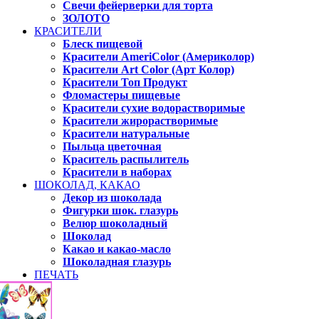
Свечи фейерверки для торта
ЗОЛОТО
КРАСИТЕЛИ
Блеск пищевой
Красители AmeriColor (Америколор)
Красители Art Color (Арт Колор)
Красители Топ Продукт
Фломастеры пищевые
Красители сухие водорастворимые
Красители жирорастворимые
Красители натуральные
Пыльца цветочная
Краситель распылитель
Красители в наборах
ШОКОЛАД, КАКАО
Декор из шоколада
Фигурки шок. глазурь
Велюр шоколадный
Шоколад
Какао и какао-масло
Шоколадная глазурь
ПЕЧАТЬ