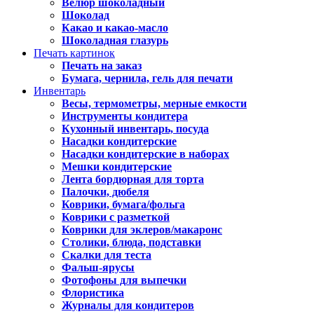
Велюр шоколадный
Шоколад
Какао и какао-масло
Шоколадная глазурь
Печать картинок
Печать на заказ
Бумага, чернила, гель для печати
Инвентарь
Весы, термометры, мерные емкости
Инструменты кондитера
Кухонный инвентарь, посуда
Насадки кондитерские
Насадки кондитерские в наборах
Мешки кондитерские
Лента бордюрная для торта
Палочки, дюбеля
Коврики, бумага/фольга
Коврики с разметкой
Коврики для эклеров/макаронс
Столики, блюда, подставки
Скалки для теста
Фальш-ярусы
Фотофоны для выпечки
Флористика
Журналы для кондитеров