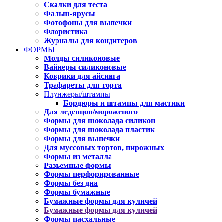
Скалки для теста
Фальш-ярусы
Фотофоны для выпечки
Флористика
Журналы для кондитеров
ФОРМЫ
Молды силиконовые
Вайнеры силиконовые
Коврики для айсинга
Трафареты для торта
Плунжеры/штампы
Бордюры и штампы для мастики
Для леденцов/мороженого
Формы для шоколада силикон
Формы для шоколада пластик
Формы для выпечки
Для муссовых тортов, пирожных
Формы из металла
Разъемные формы
Формы перфорированные
Формы без дна
Формы бумажные
Бумажные формы для куличей
Бумажные формы для куличей
Формы пасхальные