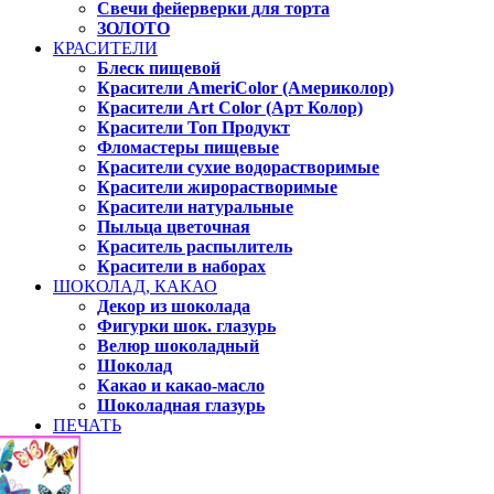
Свечи фейерверки для торта
ЗОЛОТО
КРАСИТЕЛИ
Блеск пищевой
Красители AmeriColor (Америколор)
Красители Art Color (Арт Колор)
Красители Топ Продукт
Фломастеры пищевые
Красители сухие водорастворимые
Красители жирорастворимые
Красители натуральные
Пыльца цветочная
Краситель распылитель
Красители в наборах
ШОКОЛАД, КАКАО
Декор из шоколада
Фигурки шок. глазурь
Велюр шоколадный
Шоколад
Какао и какао-масло
Шоколадная глазурь
ПЕЧАТЬ