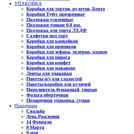
УПАКОВКА
Коробки для тортов, рулетов, Бенто
Коробки Тубус прозрачные
Подложки усиленные
Подложки тонкие 0,8 мм.
Подложка для торта ЛХДФ
Салфетки под торт
Коробки для капкейков
Коробки для пряников
Коробки для зефира, эклеров, эскимо
Коробки для пирога
Коробки для конфет
Коробки для макаронс
Ленты для упаковки
Пакеты п/э для сладостей
Пакеты/коробки для куличей
Наполнитель бумажный, тишью
Фольга оберточная
Подарочная упаковка, сумки
Праздники
Свадьба
День Рождения
14 Февраля
8 Марта
9 мая