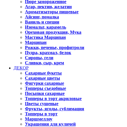
Пюре замороженное
Агар, пектин, желатин
Ароматизаторы пищевые
Айсинг, помадка
Ваниль и специи
Изомальт, карамель
Ореховая продукция, Мука
Мастика Марципан
Марципан
Рожки, печенье, профитроли
Пудра, крахмал, белок
Сиропы, гели
Сливки, сыр, крем
ДЕКОР
Сахарные букеты
Сахарные цветы
Фигурки сахарные
Топперы съедобные
Посыпки сахарные
Топперы в торт акриловые
Цветы сушеные
Фрукты, ягоды, сублимация
Топперы в торт
Маршмеллоу
Украшения для куличей