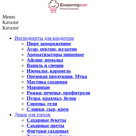
Меню
Каталог
Каталог
Ингредиенты для кондитера
Пюре замороженное
Агар, пектин, желатин
Ароматизаторы пищевые
Айсинг, помадка
Ваниль и специи
Изомальт, карамель
Ореховая продукция, Мука
Мастика сахарная
Марципан
Рожки, печенье, профитроли
Пудра, крахмал, белок
Сиропы, гели
Сливки, сыр, крем
Декор для тортов
Сахарные букеты
Сахарные цветы
Фигурки сахарные