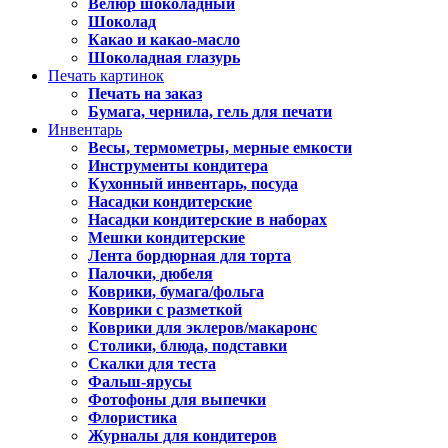
Велюр шоколадный
Шоколад
Какао и какао-масло
Шоколадная глазурь
Печать картинок
Печать на заказ
Бумага, чернила, гель для печати
Инвентарь
Весы, термометры, мерные емкости
Инструменты кондитера
Кухонный инвентарь, посуда
Насадки кондитерские
Насадки кондитерские в наборах
Мешки кондитерские
Лента бордюрная для торта
Палочки, дюбеля
Коврики, бумага/фольга
Коврики с разметкой
Коврики для эклеров/макаронс
Столики, блюда, подставки
Скалки для теста
Фальш-ярусы
Фотофоны для выпечки
Флористика
Журналы для кондитеров