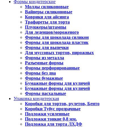
Формы кондитерские
Молды силиконовые
Вайнеры силиконовые
Коврики для айсинга
Трафареты для торта
Плунжеры/штампы
Для леденцов/мороженого
Формы для шоколада силикон
Формы для шоколада пластик
Формы для выпечки
Для муссовых тортов, пирожных
Формы из металла
Разъемные формы
Формы перфорированные
Формы без дна
Формы бумажные
Бумажные формы для куличей
Бумажные формы для куличей
Формы пасхальные
Упаковка кондитерская
Коробки для тортов, рулетов, Бенто
Коробки Тубус прозрачные
Подложки усиленные
Подложки тонкие 0,8 мм.
Подложка для торта ЛХДФ