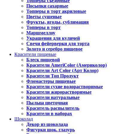
Топперы съедобные
Посыпки сахарные
Топперы в торт акриловые
Цветы сушеные
Фрукты, ягоды, сублимация
Топперы в торт
Маршмеллоу
Украшения для куличей
Свечи фейерверки для торта
Золото и серебро пищевое
Красители пищевые
Блеск пищевой
Красители AmeriColor (Америколор)
Красители Art Color (Арт Колор)
Красители Топ Продукт
Фломастеры пищевые
Красители сухие водорастворимые
Красители жирорастворимые
Красители натуральные
Пыльца цветочная
Краситель распылитель
Красители в наборах
Шоколад
Декор из шоколада
Фигурки шок. глазурь