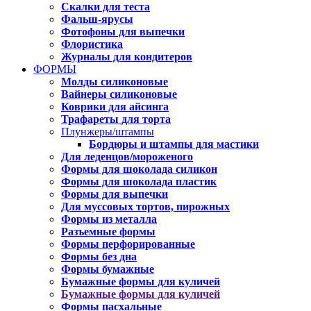
Скалки для теста
Фальш-ярусы
Фотофоны для выпечки
Флористика
Журналы для кондитеров
ФОРМЫ
Молды силиконовые
Вайнеры силиконовые
Коврики для айсинга
Трафареты для торта
Плунжеры/штампы
Бордюры и штампы для мастики
Для леденцов/мороженого
Формы для шоколада силикон
Формы для шоколада пластик
Формы для выпечки
Для муссовых тортов, пирожных
Формы из металла
Разъемные формы
Формы перфорированные
Формы без дна
Формы бумажные
Бумажные формы для куличей
Бумажные формы для куличей
Формы пасхальные