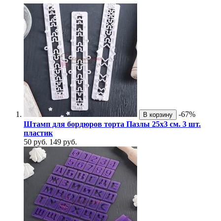
-67%
В корзину
Штамп для бордюров торта Пазлы 25х3 см. 3 шт.
пластик
50 руб.
149 руб.