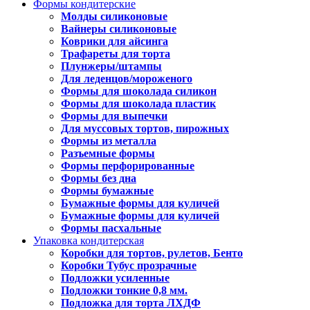
Формы кондитерские
Молды силиконовые
Вайнеры силиконовые
Коврики для айсинга
Трафареты для торта
Плунжеры/штампы
Для леденцов/мороженого
Формы для шоколада силикон
Формы для шоколада пластик
Формы для выпечки
Для муссовых тортов, пирожных
Формы из металла
Разъемные формы
Формы перфорированные
Формы без дна
Формы бумажные
Бумажные формы для куличей
Бумажные формы для куличей
Формы пасхальные
Упаковка кондитерская
Коробки для тортов, рулетов, Бенто
Коробки Тубус прозрачные
Подложки усиленные
Подложки тонкие 0,8 мм.
Подложка для торта ЛХДФ