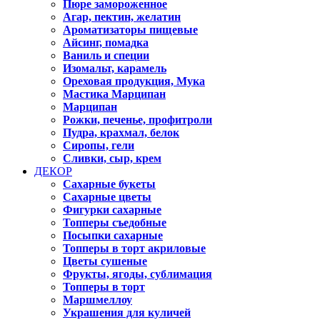
Пюре замороженное
Агар, пектин, желатин
Ароматизаторы пищевые
Айсинг, помадка
Ваниль и специи
Изомальт, карамель
Ореховая продукция, Мука
Мастика Марципан
Марципан
Рожки, печенье, профитроли
Пудра, крахмал, белок
Сиропы, гели
Сливки, сыр, крем
ДЕКОР
Сахарные букеты
Сахарные цветы
Фигурки сахарные
Топперы съедобные
Посыпки сахарные
Топперы в торт акриловые
Цветы сушеные
Фрукты, ягоды, сублимация
Топперы в торт
Маршмеллоу
Украшения для куличей