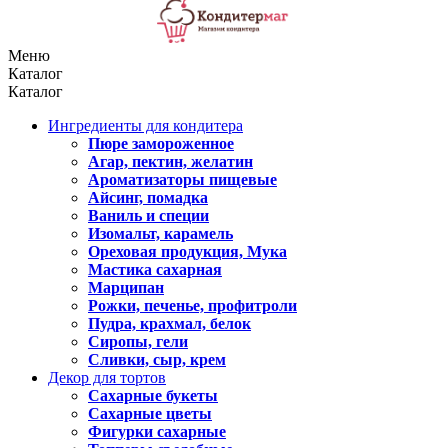
Меню
Каталог
Каталог
Ингредиенты для кондитера
Пюре замороженное
Агар, пектин, желатин
Ароматизаторы пищевые
Айсинг, помадка
Ваниль и специи
Изомальт, карамель
Ореховая продукция, Мука
Мастика сахарная
Марципан
Рожки, печенье, профитроли
Пудра, крахмал, белок
Сиропы, гели
Сливки, сыр, крем
Декор для тортов
Сахарные букеты
Сахарные цветы
Фигурки сахарные