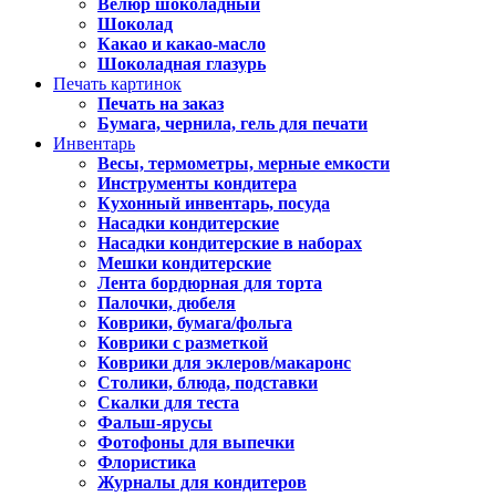
Велюр шоколадный
Шоколад
Какао и какао-масло
Шоколадная глазурь
Печать картинок
Печать на заказ
Бумага, чернила, гель для печати
Инвентарь
Весы, термометры, мерные емкости
Инструменты кондитера
Кухонный инвентарь, посуда
Насадки кондитерские
Насадки кондитерские в наборах
Мешки кондитерские
Лента бордюрная для торта
Палочки, дюбеля
Коврики, бумага/фольга
Коврики с разметкой
Коврики для эклеров/макаронс
Столики, блюда, подставки
Скалки для теста
Фальш-ярусы
Фотофоны для выпечки
Флористика
Журналы для кондитеров