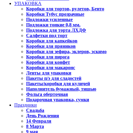
УПАКОВКА
Коробки для тортов, рулетов, Бенто
Коробки Тубус прозрачные
Подложки усиленные
Подложки тонкие 0,8 мм.
Подложка для торта ЛХДФ
Салфетки под торт
Коробки для капкейков
Коробки для пряников
Коробки для зефира, эклеров, эскимо
Коробки для пирога
Коробки для конфет
Коробки для макаронс
Ленты для упаковки
Пакеты п/э для сладостей
Пакеты/коробки для куличей
Наполнитель бумажный, тишью
Фольга оберточная
Подарочная упаковка, сумки
Праздники
Свадьба
День Рождения
14 Февраля
8 Марта
9 мая