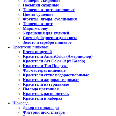
Топперы съедобные
Посыпки сахарные
Топперы в торт акриловые
Цветы сушеные
Фрукты, ягоды, сублимация
Топперы в торт
Маршмеллоу
Украшения для куличей
Свечи фейерверки для торта
Золото и серебро пищевое
Красители пищевые
Блеск пищевой
Красители AmeriColor (Америколор)
Красители Art Color (Арт Колор)
Красители Топ Продукт
Фломастеры пищевые
Красители сухие водорастворимые
Красители жирорастворимые
Красители натуральные
Пыльца цветочная
Краситель распылитель
Красители в наборах
Шоколад
Декор из шоколада
Фигурки шок. глазурь