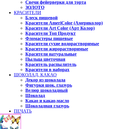
Свечи фейерверки для торта
ЗОЛОТО
КРАСИТЕЛИ
Блеск пищевой
Красители AmeriColor (Америколор)
Красители Art Color (Арт Колор)
Красители Топ Продукт
Фломастеры пищевые
Красители сухие водорастворимые
Красители жирорастворимые
Красители натуральные
Пыльца цветочная
Краситель распылитель
Красители в наборах
ШОКОЛАД, КАКАО
Декор из шоколада
Фигурки шок. глазурь
Велюр шоколадный
Шоколад
Какао и какао-масло
Шоколадная глазурь
ПЕЧАТЬ