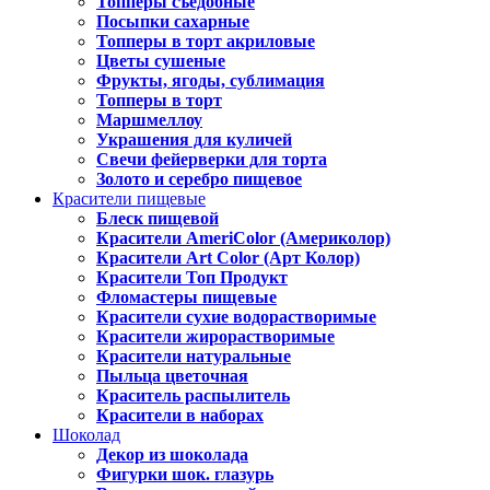
Топперы съедобные
Посыпки сахарные
Топперы в торт акриловые
Цветы сушеные
Фрукты, ягоды, сублимация
Топперы в торт
Маршмеллоу
Украшения для куличей
Свечи фейерверки для торта
Золото и серебро пищевое
Красители пищевые
Блеск пищевой
Красители AmeriColor (Америколор)
Красители Art Color (Арт Колор)
Красители Топ Продукт
Фломастеры пищевые
Красители сухие водорастворимые
Красители жирорастворимые
Красители натуральные
Пыльца цветочная
Краситель распылитель
Красители в наборах
Шоколад
Декор из шоколада
Фигурки шок. глазурь