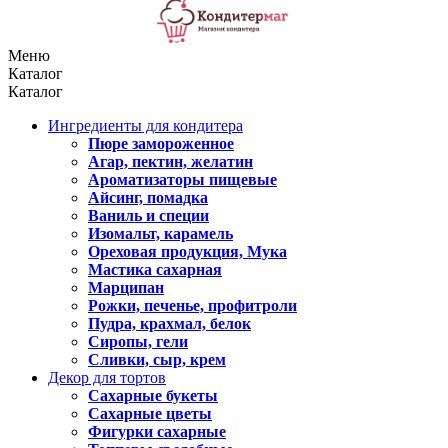
Меню
Каталог
Каталог
Ингредиенты для кондитера
Пюре замороженное
Агар, пектин, желатин
Ароматизаторы пищевые
Айсинг, помадка
Ваниль и специи
Изомальт, карамель
Ореховая продукция, Мука
Мастика сахарная
Марципан
Рожки, печенье, профитроли
Пудра, крахмал, белок
Сиропы, гели
Сливки, сыр, крем
Декор для тортов
Сахарные букеты
Сахарные цветы
Фигурки сахарные