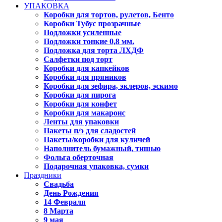
УПАКОВКА
Коробки для тортов, рулетов, Бенто
Коробки Тубус прозрачные
Подложки усиленные
Подложки тонкие 0,8 мм.
Подложка для торта ЛХДФ
Салфетки под торт
Коробки для капкейков
Коробки для пряников
Коробки для зефира, эклеров, эскимо
Коробки для пирога
Коробки для конфет
Коробки для макаронс
Ленты для упаковки
Пакеты п/э для сладостей
Пакеты/коробки для куличей
Наполнитель бумажный, тишью
Фольга оберточная
Подарочная упаковка, сумки
Праздники
Свадьба
День Рождения
14 Февраля
8 Марта
9 мая