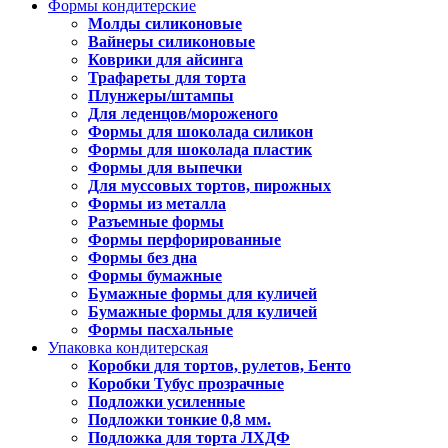
Формы кондитерские
Молды силиконовые
Вайнеры силиконовые
Коврики для айсинга
Трафареты для торта
Плунжеры/штампы
Для леденцов/мороженого
Формы для шоколада силикон
Формы для шоколада пластик
Формы для выпечки
Для муссовых тортов, пирожных
Формы из металла
Разъемные формы
Формы перфорированные
Формы без дна
Формы бумажные
Бумажные формы для куличей
Бумажные формы для куличей
Формы пасхальные
Упаковка кондитерская
Коробки для тортов, рулетов, Бенто
Коробки Тубус прозрачные
Подложки усиленные
Подложки тонкие 0,8 мм.
Подложка для торта ЛХДФ