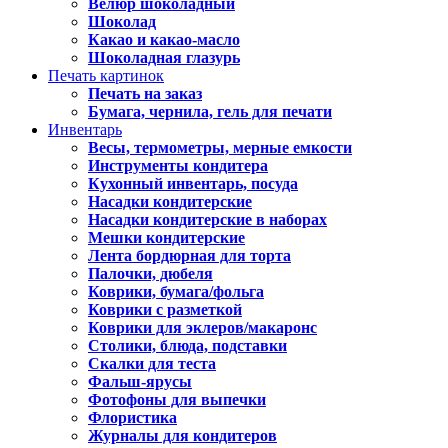
Велюр шоколадный
Шоколад
Какао и какао-масло
Шоколадная глазурь
Печать картинок
Печать на заказ
Бумага, чернила, гель для печати
Инвентарь
Весы, термометры, мерные емкости
Инструменты кондитера
Кухонный инвентарь, посуда
Насадки кондитерские
Насадки кондитерские в наборах
Мешки кондитерские
Лента бордюрная для торта
Палочки, дюбеля
Коврики, бумага/фольга
Коврики с разметкой
Коврики для эклеров/макаронс
Столики, блюда, подставки
Скалки для теста
Фальш-ярусы
Фотофоны для выпечки
Флористика
Журналы для кондитеров