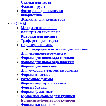
Скалки для теста
Фальш-ярусы
Фотофоны для выпечки
Флористика
Журналы для кондитеров
ФОРМЫ
Молды силиконовые
Вайнеры силиконовые
Коврики для айсинга
Трафареты для торта
Плунжеры/штампы
Бордюры и штампы для мастики
Для леденцов/мороженого
Формы для шоколада силикон
Формы для шоколада пластик
Формы для выпечки
Для муссовых тортов, пирожных
Формы из металла
Разъемные формы
Формы перфорированные
Формы без дна
Формы бумажные
Бумажные формы для куличей
Бумажные формы для куличей
Формы пасхальные