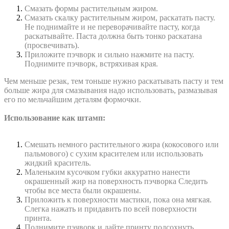
Смазать формы растительным жиром.
Смазать скалку растительным жиром, раскатать пасту.
Не поднимайте и не переворачивайте пасту, когда
раскатывайте. Паста должна быть тонко раскатана
(просвечивать).
Приложите пэчворк и сильно нажмите на пасту.
Поднимите пэчворк, встряхивая края.
Чем меньше резак, тем тоньше нужно раскатывать пасту и тем
больше жира для смазывания надо использовать, размазывая
его по мельчайшим деталям формочки.
Использование как штамп:
Смешать немного растительного жира (кокосового или
пальмового) с сухим красителем или использовать
жидкий краситель.
Маленьким кусочком губки аккуратно нанести
окрашенный жир на поверхность пэчворка Следить
чтобы все места были окрашены.
Приложить к поверхности мастики, пока она мягкая.
Слегка нажать и придавить по всей поверхности
принта.
Поднимите пэчворк и дайте принту подсохнуть.