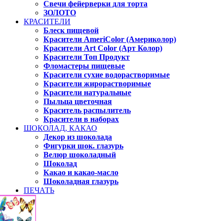
Свечи фейерверки для торта
ЗОЛОТО
КРАСИТЕЛИ
Блеск пищевой
Красители AmeriColor (Америколор)
Красители Art Color (Арт Колор)
Красители Топ Продукт
Фломастеры пищевые
Красители сухие водорастворимые
Красители жирорастворимые
Красители натуральные
Пыльца цветочная
Краситель распылитель
Красители в наборах
ШОКОЛАД, КАКАО
Декор из шоколада
Фигурки шок. глазурь
Велюр шоколадный
Шоколад
Какао и какао-масло
Шоколадная глазурь
ПЕЧАТЬ