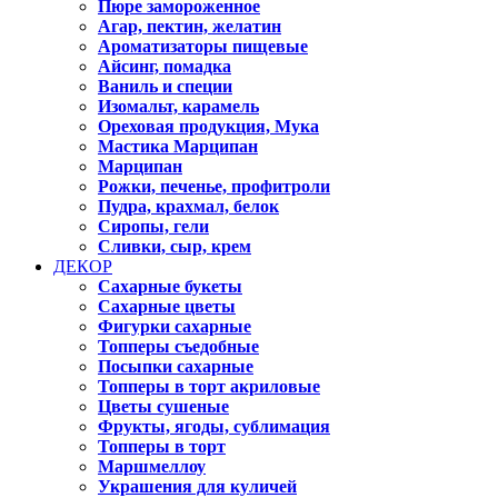
Пюре замороженное
Агар, пектин, желатин
Ароматизаторы пищевые
Айсинг, помадка
Ваниль и специи
Изомальт, карамель
Ореховая продукция, Мука
Мастика Марципан
Марципан
Рожки, печенье, профитроли
Пудра, крахмал, белок
Сиропы, гели
Сливки, сыр, крем
ДЕКОР
Сахарные букеты
Сахарные цветы
Фигурки сахарные
Топперы съедобные
Посыпки сахарные
Топперы в торт акриловые
Цветы сушеные
Фрукты, ягоды, сублимация
Топперы в торт
Маршмеллоу
Украшения для куличей