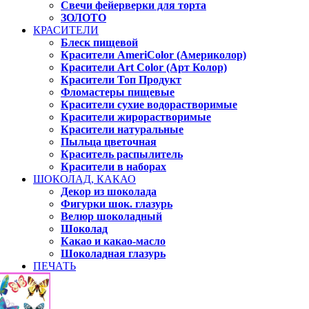
Свечи фейерверки для торта
ЗОЛОТО
КРАСИТЕЛИ
Блеск пищевой
Красители AmeriColor (Америколор)
Красители Art Color (Арт Колор)
Красители Топ Продукт
Фломастеры пищевые
Красители сухие водорастворимые
Красители жирорастворимые
Красители натуральные
Пыльца цветочная
Краситель распылитель
Красители в наборах
ШОКОЛАД, КАКАО
Декор из шоколада
Фигурки шок. глазурь
Велюр шоколадный
Шоколад
Какао и какао-масло
Шоколадная глазурь
ПЕЧАТЬ