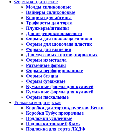
Формы кондитерские
Молды силиконовые
Вайнеры силиконовые
Коврики для айсинга
Трафареты для торта
Плунжеры/штампы
Для леденцов/мороженого
Формы для шоколада силикон
Формы для шоколада пластик
Формы для выпечки
Для муссовых тортов, пирожных
Формы из металла
Разъемные формы
Формы перфорированные
Формы без дна
Формы бумажные
Бумажные формы для куличей
Бумажные формы для куличей
Формы пасхальные
Упаковка кондитерская
Коробки для тортов, рулетов, Бенто
Коробки Тубус прозрачные
Подложки усиленные
Подложки тонкие 0,8 мм.
Подложка для торта ЛХДФ