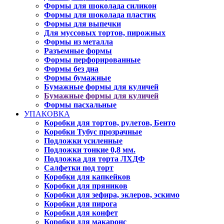
Формы для шоколада силикон
Формы для шоколада пластик
Формы для выпечки
Для муссовых тортов, пирожных
Формы из металла
Разъемные формы
Формы перфорированные
Формы без дна
Формы бумажные
Бумажные формы для куличей
Бумажные формы для куличей
Формы пасхальные
УПАКОВКА
Коробки для тортов, рулетов, Бенто
Коробки Тубус прозрачные
Подложки усиленные
Подложки тонкие 0,8 мм.
Подложка для торта ЛХДФ
Салфетки под торт
Коробки для капкейков
Коробки для пряников
Коробки для зефира, эклеров, эскимо
Коробки для пирога
Коробки для конфет
Коробки для макаронс