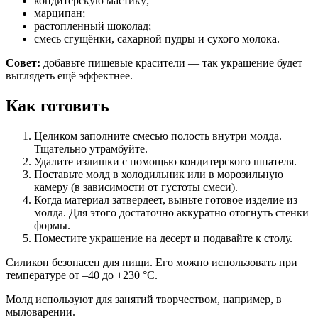
кондитерскую мастику;
марципан;
растопленный шоколад;
смесь сгущёнки, сахарной пудры и сухого молока.
Совет:
добавьте пищевые красители — так украшение будет
выглядеть ещё эффектнее.
Как готовить
Целиком заполните смесью полость внутри молда.
Тщательно утрамбуйте.
Удалите излишки с помощью кондитерского шпателя.
Поставьте молд в холодильник или в морозильную
камеру (в зависимости от густоты смеси).
Когда материал затвердеет, выньте готовое изделие из
молда. Для этого достаточно аккуратно отогнуть стенки
формы.
Поместите украшение на десерт и подавайте к столу.
Силикон безопасен для пищи. Его можно использовать при
температуре от –40 до +230 °C.
Молд используют для занятий творчеством, например, в
мыловарении.