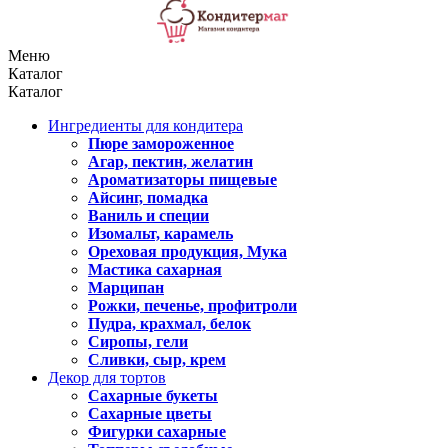
Меню
Каталог
Каталог
Ингредиенты для кондитера
Пюре замороженное
Агар, пектин, желатин
Ароматизаторы пищевые
Айсинг, помадка
Ваниль и специи
Изомальт, карамель
Ореховая продукция, Мука
Мастика сахарная
Марципан
Рожки, печенье, профитроли
Пудра, крахмал, белок
Сиропы, гели
Сливки, сыр, крем
Декор для тортов
Сахарные букеты
Сахарные цветы
Фигурки сахарные