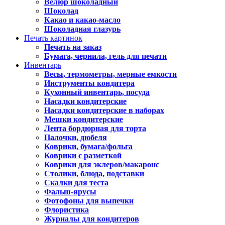
Велюр шоколадный
Шоколад
Какао и какао-масло
Шоколадная глазурь
Печать картинок
Печать на заказ
Бумага, чернила, гель для печати
Инвентарь
Весы, термометры, мерные емкости
Инструменты кондитера
Кухонный инвентарь, посуда
Насадки кондитерские
Насадки кондитерские в наборах
Мешки кондитерские
Лента бордюрная для торта
Палочки, дюбеля
Коврики, бумага/фольга
Коврики с разметкой
Коврики для эклеров/макаронс
Столики, блюда, подставки
Скалки для теста
Фальш-ярусы
Фотофоны для выпечки
Флористика
Журналы для кондитеров