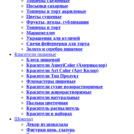
Топперы съедобные
Посыпки сахарные
Топперы в торт акриловые
Цветы сушеные
Фрукты, ягоды, сублимация
Топперы в торт
Маршмеллоу
Украшения для куличей
Свечи фейерверки для торта
Золото и серебро пищевое
Красители пищевые
Блеск пищевой
Красители AmeriColor (Америколор)
Красители Art Color (Арт Колор)
Красители Топ Продукт
Фломастеры пищевые
Красители сухие водорастворимые
Красители жирорастворимые
Красители натуральные
Пыльца цветочная
Краситель распылитель
Красители в наборах
Шоколад
Декор из шоколада
Фигурки шок. глазурь