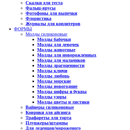
Скалки для теста
Фальш-ярусы
Фотофоны для выпечки
Флористика
Журналы для кондитеров
ФОРМЫ
Молды силиконовые
Молды бабочки
Молды для девочек
Молды животные
Молды для новорожденных
Молды для мальчиков
Молды драгоценности
Молды ключи
Молды любовь
Молды морские
Молды новогодние
Молды цифры и буквы
Молды узоры
Молды цветы и листики
Вайнеры силиконовые
Коврики для айсинга
Трафареты для торта
Плунжеры/штампы
Для леденцов/мороженого