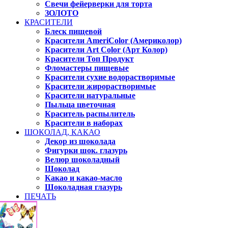
Свечи фейерверки для торта
ЗОЛОТО
КРАСИТЕЛИ
Блеск пищевой
Красители AmeriColor (Америколор)
Красители Art Color (Арт Колор)
Красители Топ Продукт
Фломастеры пищевые
Красители сухие водорастворимые
Красители жирорастворимые
Красители натуральные
Пыльца цветочная
Краситель распылитель
Красители в наборах
ШОКОЛАД, КАКАО
Декор из шоколада
Фигурки шок. глазурь
Велюр шоколадный
Шоколад
Какао и какао-масло
Шоколадная глазурь
ПЕЧАТЬ