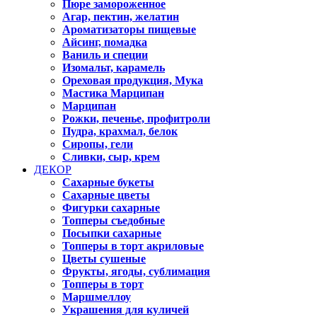
Пюре замороженное
Агар, пектин, желатин
Ароматизаторы пищевые
Айсинг, помадка
Ваниль и специи
Изомальт, карамель
Ореховая продукция, Мука
Мастика Марципан
Марципан
Рожки, печенье, профитроли
Пудра, крахмал, белок
Сиропы, гели
Сливки, сыр, крем
ДЕКОР
Сахарные букеты
Сахарные цветы
Фигурки сахарные
Топперы съедобные
Посыпки сахарные
Топперы в торт акриловые
Цветы сушеные
Фрукты, ягоды, сублимация
Топперы в торт
Маршмеллоу
Украшения для куличей