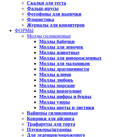
Скалки для теста
Фальш-ярусы
Фотофоны для выпечки
Флористика
Журналы для кондитеров
ФОРМЫ
Молды силиконовые
Молды бабочки
Молды для девочек
Молды животные
Молды для новорожденных
Молды для мальчиков
Молды драгоценности
Молды ключи
Молды любовь
Молды морские
Молды новогодние
Молды цифры и буквы
Молды узоры
Молды цветы и листики
Вайнеры силиконовые
Коврики для айсинга
Трафареты для торта
Плунжеры/штампы
Для леденцов/мороженого