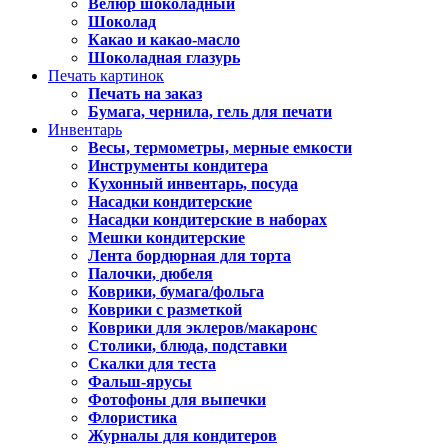
Велюр шоколадный
Шоколад
Какао и какао-масло
Шоколадная глазурь
Печать картинок
Печать на заказ
Бумага, чернила, гель для печати
Инвентарь
Весы, термометры, мерные емкости
Инструменты кондитера
Кухонный инвентарь, посуда
Насадки кондитерские
Насадки кондитерские в наборах
Мешки кондитерские
Лента бордюрная для торта
Палочки, дюбеля
Коврики, бумага/фольга
Коврики с разметкой
Коврики для эклеров/макаронс
Столики, блюда, подставки
Скалки для теста
Фальш-ярусы
Фотофоны для выпечки
Флористика
Журналы для кондитеров