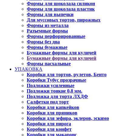
Формы для шоколада силикон
Формы для шоколада пластик
Формы для выпечки
Для муссовых тортов, пирожных
Формы из металла
Разъемные формы
Формы перфорированные
Формы без дна
Формы бумажные
Бумажные формы для куличей
Бумажные формы для куличей
Формы пасхальные
УПАКОВКА
Коробки для тортов, рулетов, Бенто
Коробки Тубус прозрачные
Подложки усиленные
Подложки тонкие 0,8 мм.
Подложка для торта ЛХДФ
Салфетки под торт
Коробки для капкейков
Коробки для пряников
Коробки для зефира, эклеров, эскимо
Коробки для пирога
Коробки для конфет
Коробки для макаронс