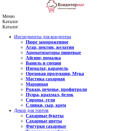
Меню
Каталог
Каталог
Ингредиенты для кондитера
Пюре замороженное
Агар, пектин, желатин
Ароматизаторы пищевые
Айсинг, помадка
Ваниль и специи
Изомальт, карамель
Ореховая продукция, Мука
Мастика сахарная
Марципан
Рожки, печенье, профитроли
Пудра, крахмал, белок
Сиропы, гели
Сливки, сыр, крем
Декор для тортов
Сахарные букеты
Сахарные цветы
Фигурки сахарные