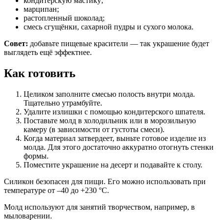
кондитерскую мастику;
марципан;
растопленный шоколад;
смесь сгущёнки, сахарной пудры и сухого молока.
Совет:
добавьте пищевые красители — так украшение будет
выглядеть ещё эффектнее.
Как готовить
Целиком заполните смесью полость внутри молда.
Тщательно утрамбуйте.
Удалите излишки с помощью кондитерского шпателя.
Поставьте молд в холодильник или в морозильную
камеру (в зависимости от густоты смеси).
Когда материал затвердеет, выньте готовое изделие из
молда. Для этого достаточно аккуратно отогнуть стенки
формы.
Поместите украшение на десерт и подавайте к столу.
Силикон безопасен для пищи. Его можно использовать при
температуре от –40 до +230 °C.
Молд используют для занятий творчеством, например, в
мыловарении.