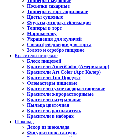
Топперы съедобные
Посыпки сахарные
Топперы в торт акриловые
Цветы сушеные
Фрукты, ягоды, сублимация
Топперы в торт
Маршмеллоу
Украшения для куличей
Свечи фейерверки для торта
Золото и серебро пищевое
Красители пищевые
Блеск пищевой
Красители AmeriColor (Америколор)
Красители Art Color (Арт Колор)
Красители Топ Продукт
Фломастеры пищевые
Красители сухие водорастворимые
Красители жирорастворимые
Красители натуральные
Пыльца цветочная
Краситель распылитель
Красители в наборах
Шоколад
Декор из шоколада
Фигурки шок. глазурь