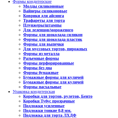
Формы кондитерские
Молды силиконовые
Вайнеры силиконовые
Коврики для айсинга
Трафареты для торта
Плунжеры/штампы
Для леденцов/мороженого
Формы для шоколада силикон
Формы для шоколада пластик
Формы для выпечки
Для муссовых тортов, пирожных
Формы из металла
Разъемные формы
Формы перфорированные
Формы без дна
Формы бумажные
Бумажные формы для куличей
Бумажные формы для куличей
Формы пасхальные
Упаковка кондитерская
Коробки для тортов, рулетов, Бенто
Коробки Тубус прозрачные
Подложки усиленные
Подложки тонкие 0,8 мм.
Подложка для торта ЛХДФ