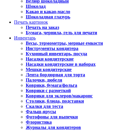
Велюр шоколадный
Шоколад
Какао и какао-масло
Шоколадная глазурь
Печать картинок
Печать на заказ
Бумага, чернила, гель для печати
Инвентарь
Весы, термометры, мерные емкости
Инструменты кондитера
Кухонный инвентарь, посуда
Насадки кондитерские
Насадки кондитерские в наборах
Мешки кондитерские
Лента бордюрная для торта
Палочки, дюбеля
Коврики, бумага/фольга
Коврики с разметкой
Коврики для эклеров/макаронс
Столики, блюда, подставки
Скалки для теста
Фальш-ярусы
Фотофоны для выпечки
Флористика
Журналы для кондитеров