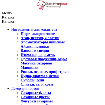
Меню
Каталог
Каталог
Ингредиенты для кондитера
Пюре замороженное
Агар, пектин, желатин
Ароматизаторы пищевые
Айсинг, помадка
Ваниль и специи
Изомальт, карамель
Ореховая продукция, Мука
Мастика сахарная
Марципан
Рожки, печенье, профитроли
Пудра, крахмал, белок
Сиропы, гели
Сливки, сыр, крем
Декор для тортов
Сахарные букеты
Сахарные цветы
Фигурки сахарные