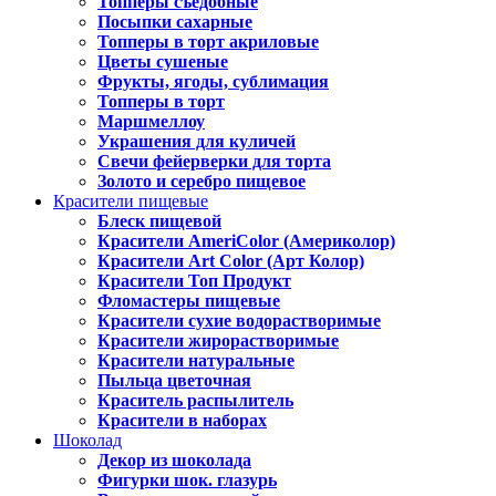
Топперы съедобные
Посыпки сахарные
Топперы в торт акриловые
Цветы сушеные
Фрукты, ягоды, сублимация
Топперы в торт
Маршмеллоу
Украшения для куличей
Свечи фейерверки для торта
Золото и серебро пищевое
Красители пищевые
Блеск пищевой
Красители AmeriColor (Америколор)
Красители Art Color (Арт Колор)
Красители Топ Продукт
Фломастеры пищевые
Красители сухие водорастворимые
Красители жирорастворимые
Красители натуральные
Пыльца цветочная
Краситель распылитель
Красители в наборах
Шоколад
Декор из шоколада
Фигурки шок. глазурь