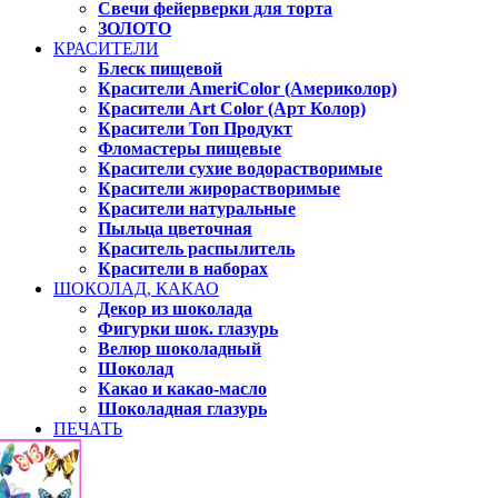
Свечи фейерверки для торта
ЗОЛОТО
КРАСИТЕЛИ
Блеск пищевой
Красители AmeriColor (Америколор)
Красители Art Color (Арт Колор)
Красители Топ Продукт
Фломастеры пищевые
Красители сухие водорастворимые
Красители жирорастворимые
Красители натуральные
Пыльца цветочная
Краситель распылитель
Красители в наборах
ШОКОЛАД, КАКАО
Декор из шоколада
Фигурки шок. глазурь
Велюр шоколадный
Шоколад
Какао и какао-масло
Шоколадная глазурь
ПЕЧАТЬ