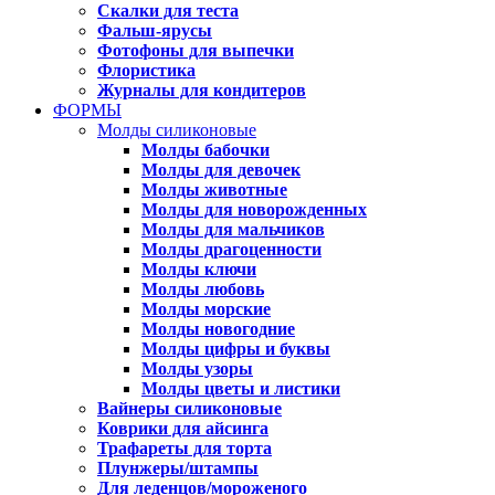
Скалки для теста
Фальш-ярусы
Фотофоны для выпечки
Флористика
Журналы для кондитеров
ФОРМЫ
Молды силиконовые
Молды бабочки
Молды для девочек
Молды животные
Молды для новорожденных
Молды для мальчиков
Молды драгоценности
Молды ключи
Молды любовь
Молды морские
Молды новогодние
Молды цифры и буквы
Молды узоры
Молды цветы и листики
Вайнеры силиконовые
Коврики для айсинга
Трафареты для торта
Плунжеры/штампы
Для леденцов/мороженого