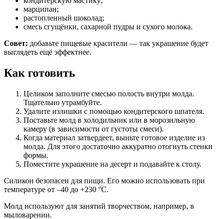
кондитерскую мастику;
марципан;
растопленный шоколад;
смесь сгущёнки, сахарной пудры и сухого молока.
Совет:
добавьте пищевые красители — так украшение будет
выглядеть ещё эффектнее.
Как готовить
Целиком заполните смесью полость внутри молда.
Тщательно утрамбуйте.
Удалите излишки с помощью кондитерского шпателя.
Поставьте молд в холодильник или в морозильную
камеру (в зависимости от густоты смеси).
Когда материал затвердеет, выньте готовое изделие из
молда. Для этого достаточно аккуратно отогнуть стенки
формы.
Поместите украшение на десерт и подавайте к столу.
Силикон безопасен для пищи. Его можно использовать при
температуре от –40 до +230 °C.
Молд используют для занятий творчеством, например, в
мыловарении.