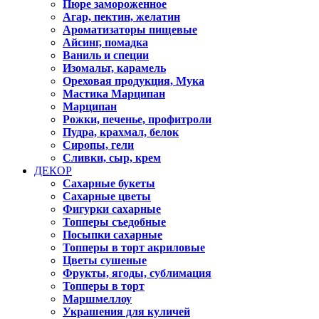
Пюре замороженное
Агар, пектин, желатин
Ароматизаторы пищевые
Айсинг, помадка
Ваниль и специи
Изомальт, карамель
Ореховая продукция, Мука
Мастика Марципан
Марципан
Рожки, печенье, профитроли
Пудра, крахмал, белок
Сиропы, гели
Сливки, сыр, крем
ДЕКОР
Сахарные букеты
Сахарные цветы
Фигурки сахарные
Топперы съедобные
Посыпки сахарные
Топперы в торт акриловые
Цветы сушеные
Фрукты, ягоды, сублимация
Топперы в торт
Маршмеллоу
Украшения для куличей