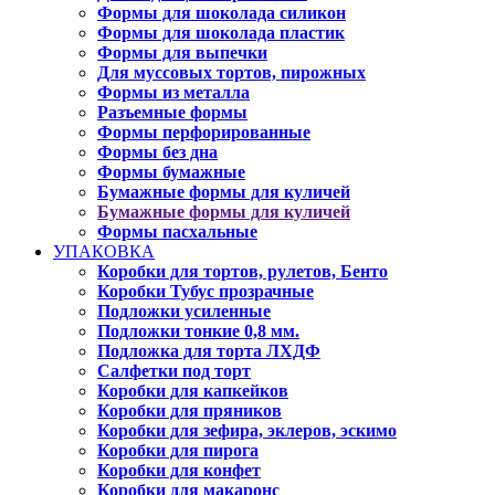
Формы для шоколада силикон
Формы для шоколада пластик
Формы для выпечки
Для муссовых тортов, пирожных
Формы из металла
Разъемные формы
Формы перфорированные
Формы без дна
Формы бумажные
Бумажные формы для куличей
Бумажные формы для куличей
Формы пасхальные
УПАКОВКА
Коробки для тортов, рулетов, Бенто
Коробки Тубус прозрачные
Подложки усиленные
Подложки тонкие 0,8 мм.
Подложка для торта ЛХДФ
Салфетки под торт
Коробки для капкейков
Коробки для пряников
Коробки для зефира, эклеров, эскимо
Коробки для пирога
Коробки для конфет
Коробки для макаронс