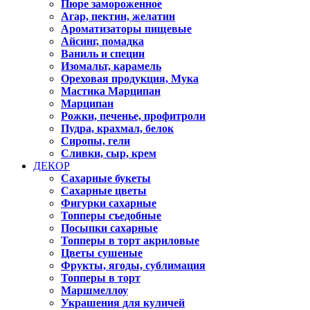
Пюре замороженное
Агар, пектин, желатин
Ароматизаторы пищевые
Айсинг, помадка
Ваниль и специи
Изомальт, карамель
Ореховая продукция, Мука
Мастика Марципан
Марципан
Рожки, печенье, профитроли
Пудра, крахмал, белок
Сиропы, гели
Сливки, сыр, крем
ДЕКОР
Сахарные букеты
Сахарные цветы
Фигурки сахарные
Топперы съедобные
Посыпки сахарные
Топперы в торт акриловые
Цветы сушеные
Фрукты, ягоды, сублимация
Топперы в торт
Маршмеллоу
Украшения для куличей