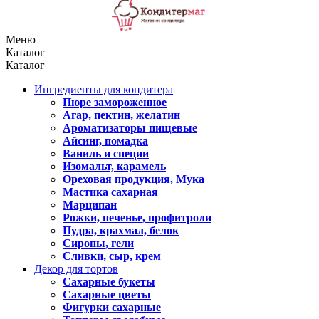
Меню
Каталог
Каталог
Ингредиенты для кондитера
Пюре замороженное
Агар, пектин, желатин
Ароматизаторы пищевые
Айсинг, помадка
Ваниль и специи
Изомальт, карамель
Ореховая продукция, Мука
Мастика сахарная
Марципан
Рожки, печенье, профитроли
Пудра, крахмал, белок
Сиропы, гели
Сливки, сыр, крем
Декор для тортов
Сахарные букеты
Сахарные цветы
Фигурки сахарные