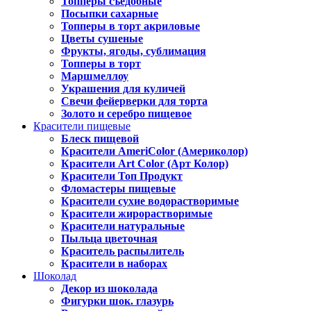
Топперы съедобные
Посыпки сахарные
Топперы в торт акриловые
Цветы сушеные
Фрукты, ягоды, сублимация
Топперы в торт
Маршмеллоу
Украшения для куличей
Свечи фейерверки для торта
Золото и серебро пищевое
Красители пищевые
Блеск пищевой
Красители AmeriColor (Америколор)
Красители Art Color (Арт Колор)
Красители Топ Продукт
Фломастеры пищевые
Красители сухие водорастворимые
Красители жирорастворимые
Красители натуральные
Пыльца цветочная
Краситель распылитель
Красители в наборах
Шоколад
Декор из шоколада
Фигурки шок. глазурь