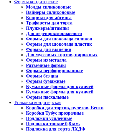
Формы кондитерские
Молды силиконовые
Вайнеры силиконовые
Коврики для айсинга
Трафареты для торта
Плунжеры/штампы
Для леденцов/мороженого
Формы для шоколада силикон
Формы для шоколада пластик
Формы для выпечки
Для муссовых тортов, пирожных
Формы из металла
Разъемные формы
Формы перфорированные
Формы без дна
Формы бумажные
Бумажные формы для куличей
Бумажные формы для куличей
Формы пасхальные
Упаковка кондитерская
Коробки для тортов, рулетов, Бенто
Коробки Тубус прозрачные
Подложки усиленные
Подложки тонкие 0,8 мм.
Подложка для торта ЛХДФ