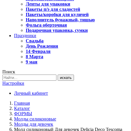
Ленты для упаковки
Пакеты п/э для сладостей
Пакеты/коробки для куличей
Наполнитель бумажный, тишью
Фольга оберточная
Подарочная упаковка, сумки
Праздники
Свадьба
День Рождения
14 Февраля
8 Марта
9 мая
Поиск
искать
Настройки
Личный кабинет
Главная
Каталог
ФОРМЫ
Молды силиконовые
Молды для девочек
Молд силиконовый Для девочек Delicia Deco Tescoma