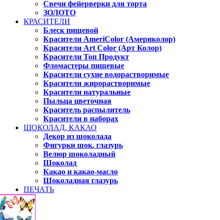
Свечи фейерверки для торта
ЗОЛОТО
КРАСИТЕЛИ
Блеск пищевой
Красители AmeriColor (Америколор)
Красители Art Color (Арт Колор)
Красители Топ Продукт
Фломастеры пищевые
Красители сухие водорастворимые
Красители жирорастворимые
Красители натуральные
Пыльца цветочная
Краситель распылитель
Красители в наборах
ШОКОЛАД, КАКАО
Декор из шоколада
Фигурки шок. глазурь
Велюр шоколадный
Шоколад
Какао и какао-масло
Шоколадная глазурь
ПЕЧАТЬ