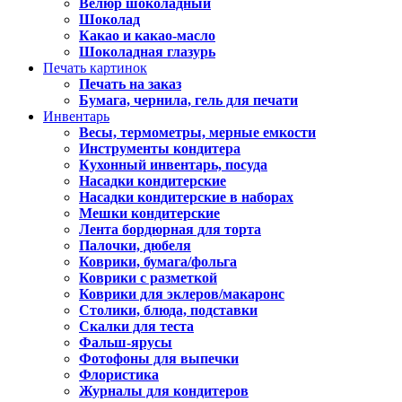
Велюр шоколадный
Шоколад
Какао и какао-масло
Шоколадная глазурь
Печать картинок
Печать на заказ
Бумага, чернила, гель для печати
Инвентарь
Весы, термометры, мерные емкости
Инструменты кондитера
Кухонный инвентарь, посуда
Насадки кондитерские
Насадки кондитерские в наборах
Мешки кондитерские
Лента бордюрная для торта
Палочки, дюбеля
Коврики, бумага/фольга
Коврики с разметкой
Коврики для эклеров/макаронс
Столики, блюда, подставки
Скалки для теста
Фальш-ярусы
Фотофоны для выпечки
Флористика
Журналы для кондитеров