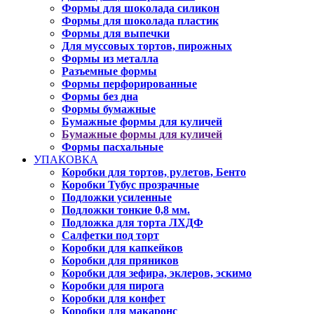
Формы для шоколада силикон
Формы для шоколада пластик
Формы для выпечки
Для муссовых тортов, пирожных
Формы из металла
Разъемные формы
Формы перфорированные
Формы без дна
Формы бумажные
Бумажные формы для куличей
Бумажные формы для куличей
Формы пасхальные
УПАКОВКА
Коробки для тортов, рулетов, Бенто
Коробки Тубус прозрачные
Подложки усиленные
Подложки тонкие 0,8 мм.
Подложка для торта ЛХДФ
Салфетки под торт
Коробки для капкейков
Коробки для пряников
Коробки для зефира, эклеров, эскимо
Коробки для пирога
Коробки для конфет
Коробки для макаронс