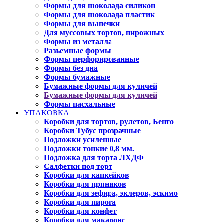
Формы для шоколада силикон
Формы для шоколада пластик
Формы для выпечки
Для муссовых тортов, пирожных
Формы из металла
Разъемные формы
Формы перфорированные
Формы без дна
Формы бумажные
Бумажные формы для куличей
Бумажные формы для куличей
Формы пасхальные
УПАКОВКА
Коробки для тортов, рулетов, Бенто
Коробки Тубус прозрачные
Подложки усиленные
Подложки тонкие 0,8 мм.
Подложка для торта ЛХДФ
Салфетки под торт
Коробки для капкейков
Коробки для пряников
Коробки для зефира, эклеров, эскимо
Коробки для пирога
Коробки для конфет
Коробки для макаронс