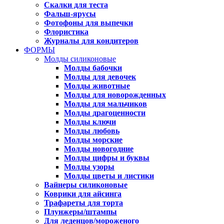
Скалки для теста
Фальш-ярусы
Фотофоны для выпечки
Флористика
Журналы для кондитеров
ФОРМЫ
Молды силиконовые
Молды бабочки
Молды для девочек
Молды животные
Молды для новорожденных
Молды для мальчиков
Молды драгоценности
Молды ключи
Молды любовь
Молды морские
Молды новогодние
Молды цифры и буквы
Молды узоры
Молды цветы и листики
Вайнеры силиконовые
Коврики для айсинга
Трафареты для торта
Плунжеры/штампы
Для леденцов/мороженого