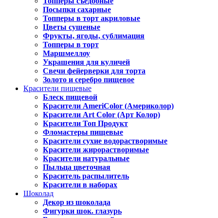
Топперы съедобные
Посыпки сахарные
Топперы в торт акриловые
Цветы сушеные
Фрукты, ягоды, сублимация
Топперы в торт
Маршмеллоу
Украшения для куличей
Свечи фейерверки для торта
Золото и серебро пищевое
Красители пищевые
Блеск пищевой
Красители AmeriColor (Америколор)
Красители Art Color (Арт Колор)
Красители Топ Продукт
Фломастеры пищевые
Красители сухие водорастворимые
Красители жирорастворимые
Красители натуральные
Пыльца цветочная
Краситель распылитель
Красители в наборах
Шоколад
Декор из шоколада
Фигурки шок. глазурь