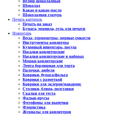
Велюр шоколадный
Шоколад
Какао и какао-масло
Шоколадная глазурь
Печать картинок
Печать на заказ
Бумага, чернила, гель для печати
Инвентарь
Весы, термометры, мерные емкости
Инструменты кондитера
Кухонный инвентарь, посуда
Насадки кондитерские
Насадки кондитерские в наборах
Мешки кондитерские
Лента бордюрная для торта
Палочки, дюбеля
Коврики, бумага/фольга
Коврики с разметкой
Коврики для эклеров/макаронс
Столики, блюда, подставки
Скалки для теста
Фальш-ярусы
Фотофоны для выпечки
Флористика
Журналы для кондитеров