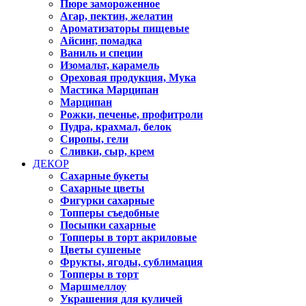
Пюре замороженное
Агар, пектин, желатин
Ароматизаторы пищевые
Айсинг, помадка
Ваниль и специи
Изомальт, карамель
Ореховая продукция, Мука
Мастика Марципан
Марципан
Рожки, печенье, профитроли
Пудра, крахмал, белок
Сиропы, гели
Сливки, сыр, крем
ДЕКОР
Сахарные букеты
Сахарные цветы
Фигурки сахарные
Топперы съедобные
Посыпки сахарные
Топперы в торт акриловые
Цветы сушеные
Фрукты, ягоды, сублимация
Топперы в торт
Маршмеллоу
Украшения для куличей