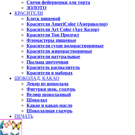
Свечи фейерверки для торта
ЗОЛОТО
КРАСИТЕЛИ
Блеск пищевой
Красители AmeriColor (Америколор)
Красители Art Color (Арт Колор)
Красители Топ Продукт
Фломастеры пищевые
Красители сухие водорастворимые
Красители жирорастворимые
Красители натуральные
Пыльца цветочная
Краситель распылитель
Красители в наборах
ШОКОЛАД, КАКАО
Декор из шоколада
Фигурки шок. глазурь
Велюр шоколадный
Шоколад
Какао и какао-масло
Шоколадная глазурь
ПЕЧАТЬ