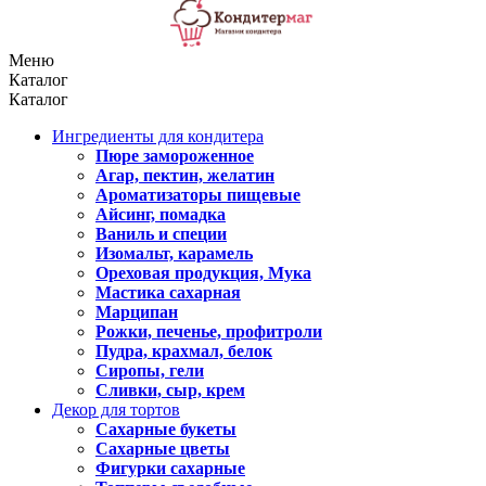
Меню
Каталог
Каталог
Ингредиенты для кондитера
Пюре замороженное
Агар, пектин, желатин
Ароматизаторы пищевые
Айсинг, помадка
Ваниль и специи
Изомальт, карамель
Ореховая продукция, Мука
Мастика сахарная
Марципан
Рожки, печенье, профитроли
Пудра, крахмал, белок
Сиропы, гели
Сливки, сыр, крем
Декор для тортов
Сахарные букеты
Сахарные цветы
Фигурки сахарные