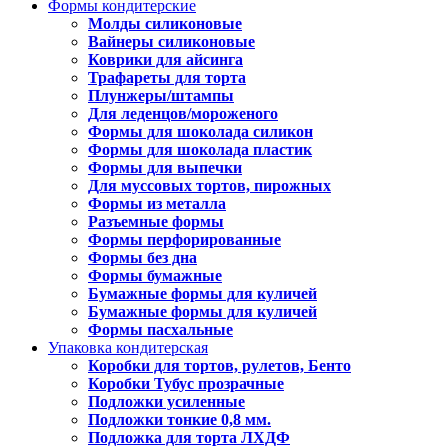
Формы кондитерские
Молды силиконовые
Вайнеры силиконовые
Коврики для айсинга
Трафареты для торта
Плунжеры/штампы
Для леденцов/мороженого
Формы для шоколада силикон
Формы для шоколада пластик
Формы для выпечки
Для муссовых тортов, пирожных
Формы из металла
Разъемные формы
Формы перфорированные
Формы без дна
Формы бумажные
Бумажные формы для куличей
Бумажные формы для куличей
Формы пасхальные
Упаковка кондитерская
Коробки для тортов, рулетов, Бенто
Коробки Тубус прозрачные
Подложки усиленные
Подложки тонкие 0,8 мм.
Подложка для торта ЛХДФ