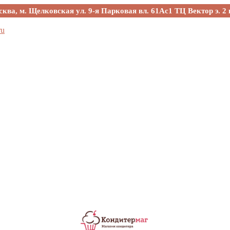
сква, м. Щелковская ул. 9-я Парковая вл. 61Ас1 ТЦ Вектор э. 2 
ru