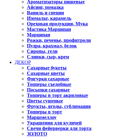
Ароматизаторы пищевые
Айсинг, помадка
Ваниль и специи
Изомальт, карамель
Ореховая продукция, Мука
Мастика Марципан
Марципан
Рожки, печенье, профитроли
Пудра, крахмал, белок
Сиропы, гели
Сливки, сыр, крем
ДЕКОР
Сахарные букеты
Сахарные цветы
Фигурки сахарные
Топперы съедобные
Посыпки сахарные
Топперы в торт акриловые
Цветы сушеные
Фрукты, ягоды, сублимация
Топперы в торт
Маршмеллоу
Украшения для куличей
Свечи фейерверки для торта
ЗОЛОТО