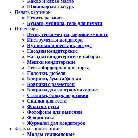
Какао и какао-масло
Шоколадная глазурь
Печать картинок
Печать на заказ
Бумага, чернила, гель для печати
Инвентарь
Весы, термометры, мерные емкости
Инструменты кондитера
Кухонный инвентарь, посуда
Насадки кондитерские
Насадки кондитерские в наборах
Мешки кондитерские
Лента бордюрная для торта
Палочки, дюбеля
Коврики, бумага/фольга
Коврики с разметкой
Коврики для эклеров/макаронс
Столики, блюда, подставки
Скалки для теста
Фальш-ярусы
Фотофоны для выпечки
Флористика
Журналы для кондитеров
Формы кондитерские
Молды силиконовые