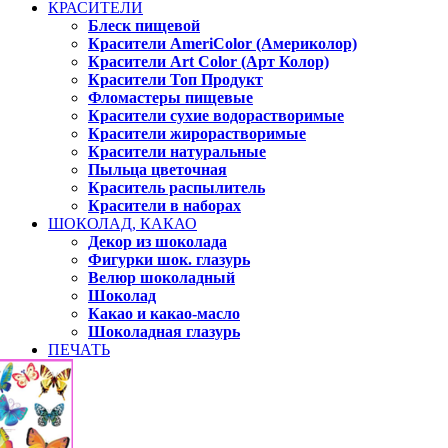
КРАСИТЕЛИ
Блеск пищевой
Красители AmeriColor (Америколор)
Красители Art Color (Арт Колор)
Красители Топ Продукт
Фломастеры пищевые
Красители сухие водорастворимые
Красители жирорастворимые
Красители натуральные
Пыльца цветочная
Краситель распылитель
Красители в наборах
ШОКОЛАД, КАКАО
Декор из шоколада
Фигурки шок. глазурь
Велюр шоколадный
Шоколад
Какао и какао-масло
Шоколадная глазурь
ПЕЧАТЬ