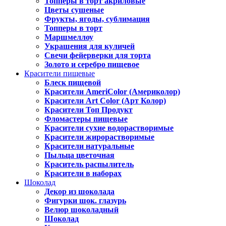
Топперы в торт акриловые
Цветы сушеные
Фрукты, ягоды, сублимация
Топперы в торт
Маршмеллоу
Украшения для куличей
Свечи фейерверки для торта
Золото и серебро пищевое
Красители пищевые
Блеск пищевой
Красители AmeriColor (Америколор)
Красители Art Color (Арт Колор)
Красители Топ Продукт
Фломастеры пищевые
Красители сухие водорастворимые
Красители жирорастворимые
Красители натуральные
Пыльца цветочная
Краситель распылитель
Красители в наборах
Шоколад
Декор из шоколада
Фигурки шок. глазурь
Велюр шоколадный
Шоколад