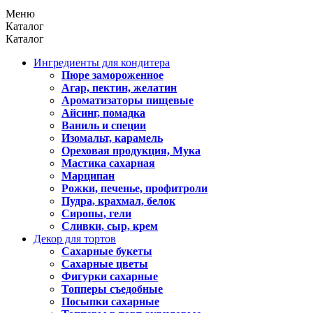
Меню
Каталог
Каталог
Ингредиенты для кондитера
Пюре замороженное
Агар, пектин, желатин
Ароматизаторы пищевые
Айсинг, помадка
Ваниль и специи
Изомальт, карамель
Ореховая продукция, Мука
Мастика сахарная
Марципан
Рожки, печенье, профитроли
Пудра, крахмал, белок
Сиропы, гели
Сливки, сыр, крем
Декор для тортов
Сахарные букеты
Сахарные цветы
Фигурки сахарные
Топперы съедобные
Посыпки сахарные