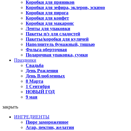
Коробки для пряников
Коробки для зефира, эклеров, эскимо
Коробки для пирога
Коробки для конфет
Коробки для макаронс
Ленты для упаковки
Пакеты п/э для сладостей
Пакеты/коробки для куличей
Наполнитель бумажный, тишью
Фольга оберточная
Подарочная упаковка, сумки
Праздники
Свадьба
День Рождения
День Влюбленных
8 Марта
1 Сентября
НОВЫЙ ГОД
9 мая
закрыть
ИНГРЕДИЕНТЫ
Пюре замороженное
Агар, пектин, желатин