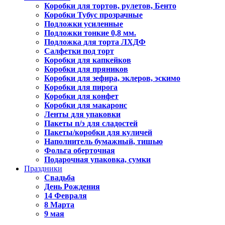
Коробки для тортов, рулетов, Бенто
Коробки Тубус прозрачные
Подложки усиленные
Подложки тонкие 0,8 мм.
Подложка для торта ЛХДФ
Салфетки под торт
Коробки для капкейков
Коробки для пряников
Коробки для зефира, эклеров, эскимо
Коробки для пирога
Коробки для конфет
Коробки для макаронс
Ленты для упаковки
Пакеты п/э для сладостей
Пакеты/коробки для куличей
Наполнитель бумажный, тишью
Фольга оберточная
Подарочная упаковка, сумки
Праздники
Свадьба
День Рождения
14 Февраля
8 Марта
9 мая