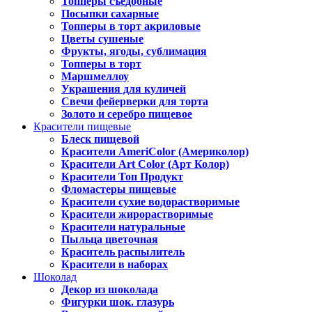
Топперы съедобные
Посыпки сахарные
Топперы в торт акриловые
Цветы сушеные
Фрукты, ягоды, сублимация
Топперы в торт
Маршмеллоу
Украшения для куличей
Свечи фейерверки для торта
Золото и серебро пищевое
Красители пищевые
Блеск пищевой
Красители AmeriColor (Америколор)
Красители Art Color (Арт Колор)
Красители Топ Продукт
Фломастеры пищевые
Красители сухие водорастворимые
Красители жирорастворимые
Красители натуральные
Пыльца цветочная
Краситель распылитель
Красители в наборах
Шоколад
Декор из шоколада
Фигурки шок. глазурь