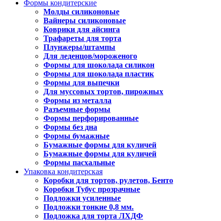
Формы кондитерские
Молды силиконовые
Вайнеры силиконовые
Коврики для айсинга
Трафареты для торта
Плунжеры/штампы
Для леденцов/мороженого
Формы для шоколада силикон
Формы для шоколада пластик
Формы для выпечки
Для муссовых тортов, пирожных
Формы из металла
Разъемные формы
Формы перфорированные
Формы без дна
Формы бумажные
Бумажные формы для куличей
Бумажные формы для куличей
Формы пасхальные
Упаковка кондитерская
Коробки для тортов, рулетов, Бенто
Коробки Тубус прозрачные
Подложки усиленные
Подложки тонкие 0,8 мм.
Подложка для торта ЛХДФ