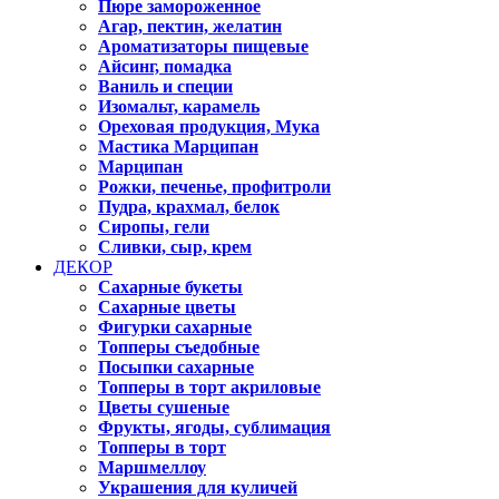
Пюре замороженное
Агар, пектин, желатин
Ароматизаторы пищевые
Айсинг, помадка
Ваниль и специи
Изомальт, карамель
Ореховая продукция, Мука
Мастика Марципан
Марципан
Рожки, печенье, профитроли
Пудра, крахмал, белок
Сиропы, гели
Сливки, сыр, крем
ДЕКОР
Сахарные букеты
Сахарные цветы
Фигурки сахарные
Топперы съедобные
Посыпки сахарные
Топперы в торт акриловые
Цветы сушеные
Фрукты, ягоды, сублимация
Топперы в торт
Маршмеллоу
Украшения для куличей