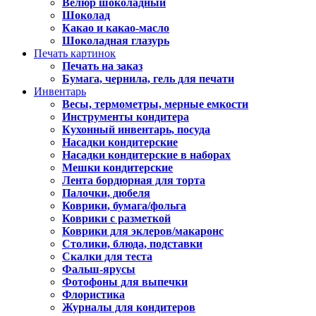
Велюр шоколадный
Шоколад
Какао и какао-масло
Шоколадная глазурь
Печать картинок
Печать на заказ
Бумага, чернила, гель для печати
Инвентарь
Весы, термометры, мерные емкости
Инструменты кондитера
Кухонный инвентарь, посуда
Насадки кондитерские
Насадки кондитерские в наборах
Мешки кондитерские
Лента бордюрная для торта
Палочки, дюбеля
Коврики, бумага/фольга
Коврики с разметкой
Коврики для эклеров/макаронс
Столики, блюда, подставки
Скалки для теста
Фальш-ярусы
Фотофоны для выпечки
Флористика
Журналы для кондитеров