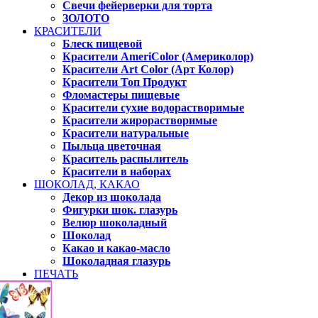
Свечи фейерверки для торта
ЗОЛОТО
КРАСИТЕЛИ
Блеск пищевой
Красители AmeriColor (Америколор)
Красители Art Color (Арт Колор)
Красители Топ Продукт
Фломастеры пищевые
Красители сухие водорастворимые
Красители жирорастворимые
Красители натуральные
Пыльца цветочная
Краситель распылитель
Красители в наборах
ШОКОЛАД, КАКАО
Декор из шоколада
Фигурки шок. глазурь
Велюр шоколадный
Шоколад
Какао и какао-масло
Шоколадная глазурь
ПЕЧАТЬ