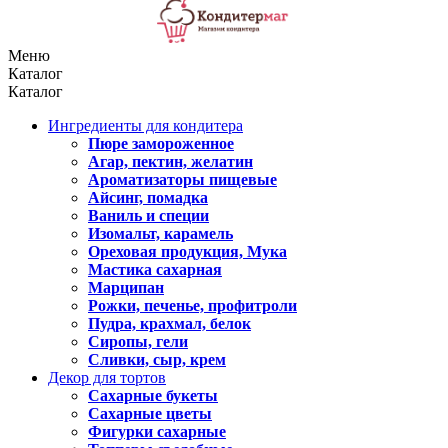
Меню
Каталог
Каталог
Ингредиенты для кондитера
Пюре замороженное
Агар, пектин, желатин
Ароматизаторы пищевые
Айсинг, помадка
Ваниль и специи
Изомальт, карамель
Ореховая продукция, Мука
Мастика сахарная
Марципан
Рожки, печенье, профитроли
Пудра, крахмал, белок
Сиропы, гели
Сливки, сыр, крем
Декор для тортов
Сахарные букеты
Сахарные цветы
Фигурки сахарные