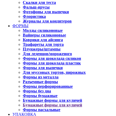
Скалки для теста
Фальш-ярусы
Фотофоны для выпечки
Флористика
Журналы для кондитеров
ФОРМЫ
Молды силиконовые
Вайнеры силиконовые
Коврики для айсинга
Трафареты для торта
Плунжеры/штампы
Для леденцов/мороженого
Формы для шоколада силикон
Формы для шоколада пластик
Формы для выпечки
Для муссовых тортов, пирожных
Формы из металла
Разъемные формы
Формы перфорированные
Формы без дна
Формы бумажные
Бумажные формы для куличей
Бумажные формы для куличей
Формы пасхальные
УПАКОВКА