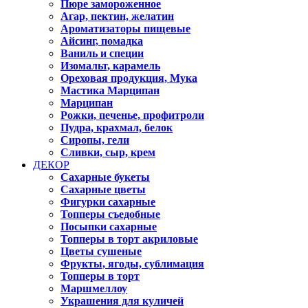
Пюре замороженное
Агар, пектин, желатин
Ароматизаторы пищевые
Айсинг, помадка
Ваниль и специи
Изомальт, карамель
Ореховая продукция, Мука
Мастика Марципан
Марципан
Рожки, печенье, профитроли
Пудра, крахмал, белок
Сиропы, гели
Сливки, сыр, крем
ДЕКОР
Сахарные букеты
Сахарные цветы
Фигурки сахарные
Топперы съедобные
Посыпки сахарные
Топперы в торт акриловые
Цветы сушеные
Фрукты, ягоды, сублимация
Топперы в торт
Маршмеллоу
Украшения для куличей