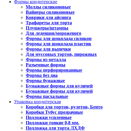
Формы кондитерские
Молды силиконовые
Вайнеры силиконовые
Коврики для айсинга
Трафареты для торта
Плунжеры/штампы
Для леденцов/мороженого
Формы для шоколада силикон
Формы для шоколада пластик
Формы для выпечки
Для муссовых тортов, пирожных
Формы из металла
Разъемные формы
Формы перфорированные
Формы без дна
Формы бумажные
Бумажные формы для куличей
Бумажные формы для куличей
Формы пасхальные
Упаковка кондитерская
Коробки для тортов, рулетов, Бенто
Коробки Тубус прозрачные
Подложки усиленные
Подложки тонкие 0,8 мм.
Подложка для торта ЛХДФ