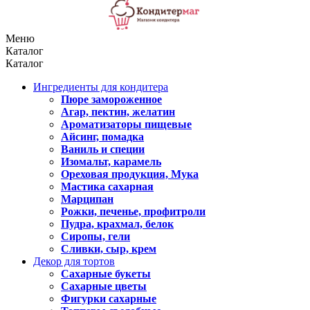
Меню
Каталог
Каталог
Ингредиенты для кондитера
Пюре замороженное
Агар, пектин, желатин
Ароматизаторы пищевые
Айсинг, помадка
Ваниль и специи
Изомальт, карамель
Ореховая продукция, Мука
Мастика сахарная
Марципан
Рожки, печенье, профитроли
Пудра, крахмал, белок
Сиропы, гели
Сливки, сыр, крем
Декор для тортов
Сахарные букеты
Сахарные цветы
Фигурки сахарные