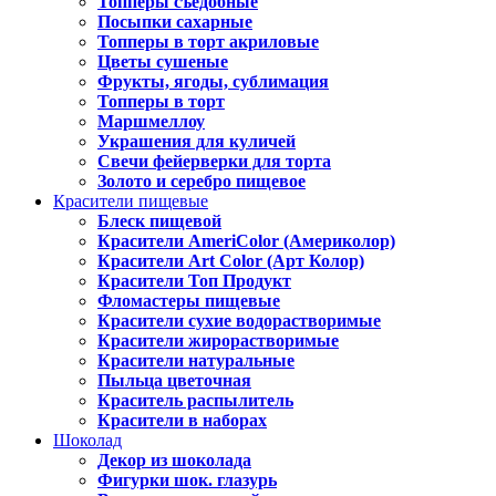
Топперы съедобные
Посыпки сахарные
Топперы в торт акриловые
Цветы сушеные
Фрукты, ягоды, сублимация
Топперы в торт
Маршмеллоу
Украшения для куличей
Свечи фейерверки для торта
Золото и серебро пищевое
Красители пищевые
Блеск пищевой
Красители AmeriColor (Америколор)
Красители Art Color (Арт Колор)
Красители Топ Продукт
Фломастеры пищевые
Красители сухие водорастворимые
Красители жирорастворимые
Красители натуральные
Пыльца цветочная
Краситель распылитель
Красители в наборах
Шоколад
Декор из шоколада
Фигурки шок. глазурь