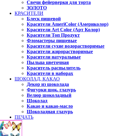
Свечи фейерверки для торта
ЗОЛОТО
КРАСИТЕЛИ
Блеск пищевой
Красители AmeriColor (Америколор)
Красители Art Color (Арт Колор)
Красители Топ Продукт
Фломастеры пищевые
Красители сухие водорастворимые
Красители жирорастворимые
Красители натуральные
Пыльца цветочная
Краситель распылитель
Красители в наборах
ШОКОЛАД, КАКАО
Декор из шоколада
Фигурки шок. глазурь
Велюр шоколадный
Шоколад
Какао и какао-масло
Шоколадная глазурь
ПЕЧАТЬ