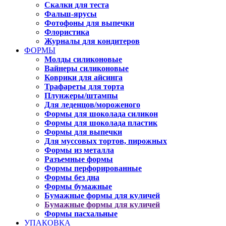
Скалки для теста
Фальш-ярусы
Фотофоны для выпечки
Флористика
Журналы для кондитеров
ФОРМЫ
Молды силиконовые
Вайнеры силиконовые
Коврики для айсинга
Трафареты для торта
Плунжеры/штампы
Для леденцов/мороженого
Формы для шоколада силикон
Формы для шоколада пластик
Формы для выпечки
Для муссовых тортов, пирожных
Формы из металла
Разъемные формы
Формы перфорированные
Формы без дна
Формы бумажные
Бумажные формы для куличей
Бумажные формы для куличей
Формы пасхальные
УПАКОВКА