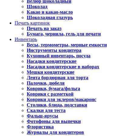
Велюр шоколадный
Шоколад
Какао и какао-масло
Шоколадная глазурь
Печать картинок
Печать на заказ
Бумага, чернила, гель для печати
Инвентарь
Весы, термометры, мерные емкости
Инструменты кондитера
Кухонный инвентарь, посуда
Насадки кондитерские
Насадки кондитерские в наборах
Мешки кондитерские
Лента бордюрная для торта
Палочки, дюбеля
Коврики, бумага/фольга
Коврики с разметкой
Коврики для эклеров/макаронс
Столики, блюда, подставки
Скалки для теста
Фальш-ярусы
Фотофоны для выпечки
Флористика
Журналы для кондитеров