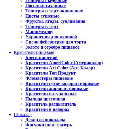
Топперы съедобные
Посыпки сахарные
Топперы в торт акриловые
Цветы сушеные
Фрукты, ягоды, сублимация
Топперы в торт
Маршмеллоу
Украшения для куличей
Свечи фейерверки для торта
Золото и серебро пищевое
Красители пищевые
Блеск пищевой
Красители AmeriColor (Америколор)
Красители Art Color (Арт Колор)
Красители Топ Продукт
Фломастеры пищевые
Красители сухие водорастворимые
Красители жирорастворимые
Красители натуральные
Пыльца цветочная
Краситель распылитель
Красители в наборах
Шоколад
Декор из шоколада
Фигурки шок. глазурь