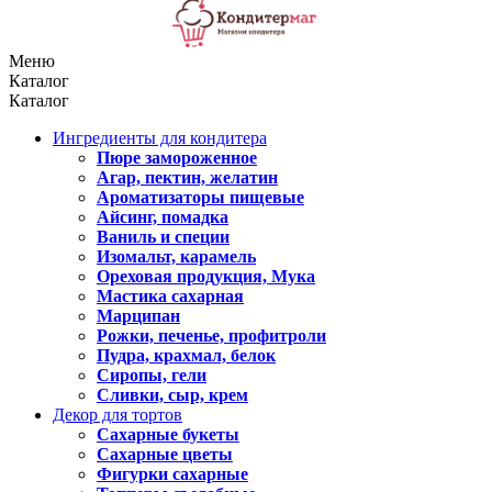
Меню
Каталог
Каталог
Ингредиенты для кондитера
Пюре замороженное
Агар, пектин, желатин
Ароматизаторы пищевые
Айсинг, помадка
Ваниль и специи
Изомальт, карамель
Ореховая продукция, Мука
Мастика сахарная
Марципан
Рожки, печенье, профитроли
Пудра, крахмал, белок
Сиропы, гели
Сливки, сыр, крем
Декор для тортов
Сахарные букеты
Сахарные цветы
Фигурки сахарные