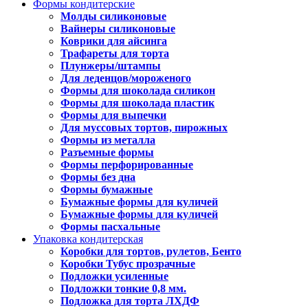
Формы кондитерские
Молды силиконовые
Вайнеры силиконовые
Коврики для айсинга
Трафареты для торта
Плунжеры/штампы
Для леденцов/мороженого
Формы для шоколада силикон
Формы для шоколада пластик
Формы для выпечки
Для муссовых тортов, пирожных
Формы из металла
Разъемные формы
Формы перфорированные
Формы без дна
Формы бумажные
Бумажные формы для куличей
Бумажные формы для куличей
Формы пасхальные
Упаковка кондитерская
Коробки для тортов, рулетов, Бенто
Коробки Тубус прозрачные
Подложки усиленные
Подложки тонкие 0,8 мм.
Подложка для торта ЛХДФ