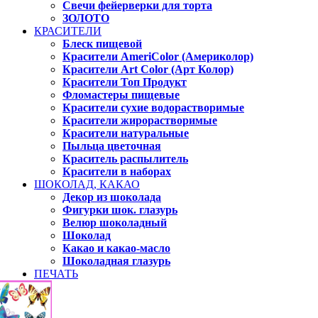
Свечи фейерверки для торта
ЗОЛОТО
КРАСИТЕЛИ
Блеск пищевой
Красители AmeriColor (Америколор)
Красители Art Color (Арт Колор)
Красители Топ Продукт
Фломастеры пищевые
Красители сухие водорастворимые
Красители жирорастворимые
Красители натуральные
Пыльца цветочная
Краситель распылитель
Красители в наборах
ШОКОЛАД, КАКАО
Декор из шоколада
Фигурки шок. глазурь
Велюр шоколадный
Шоколад
Какао и какао-масло
Шоколадная глазурь
ПЕЧАТЬ