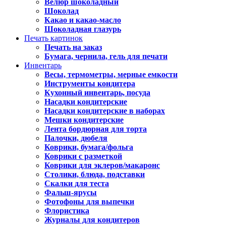
Велюр шоколадный
Шоколад
Какао и какао-масло
Шоколадная глазурь
Печать картинок
Печать на заказ
Бумага, чернила, гель для печати
Инвентарь
Весы, термометры, мерные емкости
Инструменты кондитера
Кухонный инвентарь, посуда
Насадки кондитерские
Насадки кондитерские в наборах
Мешки кондитерские
Лента бордюрная для торта
Палочки, дюбеля
Коврики, бумага/фольга
Коврики с разметкой
Коврики для эклеров/макаронс
Столики, блюда, подставки
Скалки для теста
Фальш-ярусы
Фотофоны для выпечки
Флористика
Журналы для кондитеров