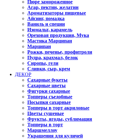
Пюре замороженное
Агар, пектин, желатин
Ароматизаторы пищевые
Айсинг, помадка
Ваниль и специи
Изомальт, карамель
Ореховая продукция, Мука
Мастика Марципан
Марципан
Рожки, печенье, профитроли
Пудра, крахмал, белок
Сиропы, гели
Сливки, сыр, крем
ДЕКОР
Сахарные букеты
Сахарные цветы
Фигурки сахарные
Топперы съедобные
Посыпки сахарные
Топперы в торт акриловые
Цветы сушеные
Фрукты, ягоды, сублимация
Топперы в торт
Маршмеллоу
Украшения для куличей