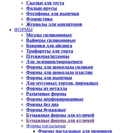
Скалки для теста
Фальш-ярусы
Фотофоны для выпечки
Флористика
Журналы для кондитеров
ФОРМЫ
Молды силиконовые
Вайнеры силиконовые
Коврики для айсинга
Трафареты для торта
Плунжеры/штампы
Для леденцов/мороженого
Формы для шоколада силикон
Формы для шоколада пластик
Формы для выпечки
Для муссовых тортов, пирожных
Формы из металла
Разъемные формы
Формы перфорированные
Формы без дна
Формы бумажные
Бумажные формы для куличей
Бумажные формы для куличей
Формы пасхальные
Формы пасхальные для пряников