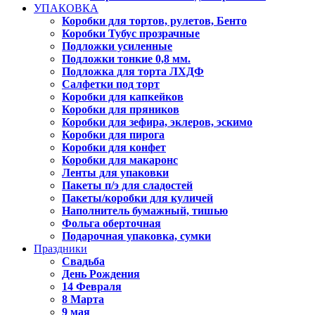
УПАКОВКА
Коробки для тортов, рулетов, Бенто
Коробки Тубус прозрачные
Подложки усиленные
Подложки тонкие 0,8 мм.
Подложка для торта ЛХДФ
Салфетки под торт
Коробки для капкейков
Коробки для пряников
Коробки для зефира, эклеров, эскимо
Коробки для пирога
Коробки для конфет
Коробки для макаронс
Ленты для упаковки
Пакеты п/э для сладостей
Пакеты/коробки для куличей
Наполнитель бумажный, тишью
Фольга оберточная
Подарочная упаковка, сумки
Праздники
Свадьба
День Рождения
14 Февраля
8 Марта
9 мая