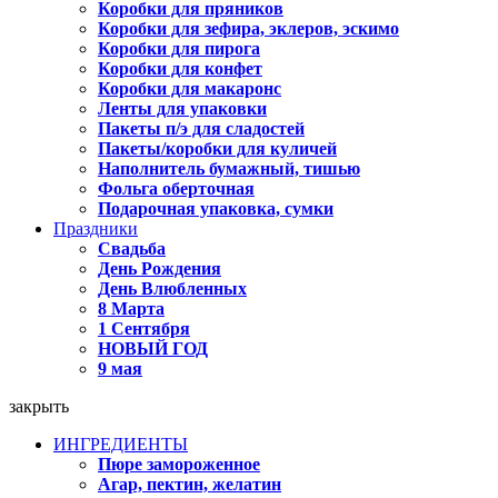
Коробки для пряников
Коробки для зефира, эклеров, эскимо
Коробки для пирога
Коробки для конфет
Коробки для макаронс
Ленты для упаковки
Пакеты п/э для сладостей
Пакеты/коробки для куличей
Наполнитель бумажный, тишью
Фольга оберточная
Подарочная упаковка, сумки
Праздники
Свадьба
День Рождения
День Влюбленных
8 Марта
1 Сентября
НОВЫЙ ГОД
9 мая
закрыть
ИНГРЕДИЕНТЫ
Пюре замороженное
Агар, пектин, желатин