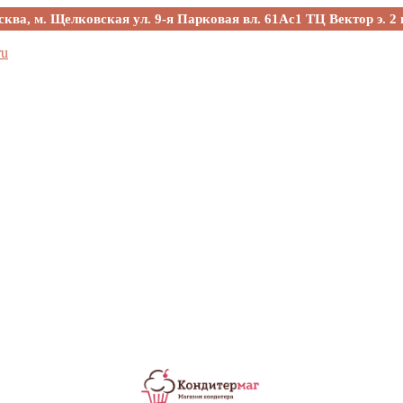
сква, м. Щелковская ул. 9-я Парковая вл. 61Ас1 ТЦ Вектор э. 2 
ru