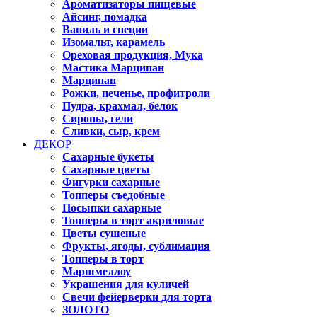
Ароматизаторы пищевые
Айсинг, помадка
Ваниль и специи
Изомальт, карамель
Ореховая продукция, Мука
Мастика Марципан
Марципан
Рожки, печенье, профитроли
Пудра, крахмал, белок
Сиропы, гели
Сливки, сыр, крем
ДЕКОР
Сахарные букеты
Сахарные цветы
Фигурки сахарные
Топперы съедобные
Посыпки сахарные
Топперы в торт акриловые
Цветы сушеные
Фрукты, ягоды, сублимация
Топперы в торт
Маршмеллоу
Украшения для куличей
Свечи фейерверки для торта
ЗОЛОТО