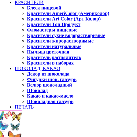
КРАСИТЕЛИ
Блеск пищевой
Красители AmeriColor (Америколор)
Красители Art Color (Арт Колор)
Красители Топ Продукт
Фломастеры пищевые
Красители сухие водорастворимые
Красители жирорастворимые
Красители натуральные
Пыльца цветочная
Краситель распылитель
Красители в наборах
ШОКОЛАД, КАКАО
Декор из шоколада
Фигурки шок. глазурь
Велюр шоколадный
Шоколад
Какао и какао-масло
Шоколадная глазурь
ПЕЧАТЬ