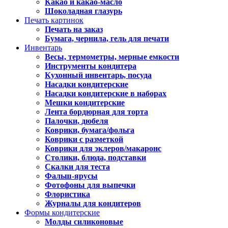
Какао и какао-масло
Шоколадная глазурь
Печать картинок
Печать на заказ
Бумага, чернила, гель для печати
Инвентарь
Весы, термометры, мерные емкости
Инструменты кондитера
Кухонный инвентарь, посуда
Насадки кондитерские
Насадки кондитерские в наборах
Мешки кондитерские
Лента бордюрная для торта
Палочки, дюбеля
Коврики, бумага/фольга
Коврики с разметкой
Коврики для эклеров/макаронс
Столики, блюда, подставки
Скалки для теста
Фальш-ярусы
Фотофоны для выпечки
Флористика
Журналы для кондитеров
Формы кондитерские
Молды силиконовые