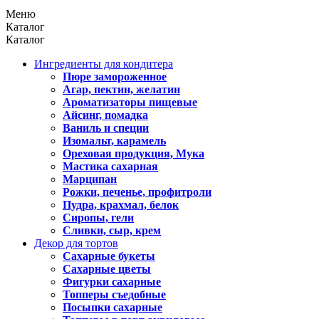
Меню
Каталог
Каталог
Ингредиенты для кондитера
Пюре замороженное
Агар, пектин, желатин
Ароматизаторы пищевые
Айсинг, помадка
Ваниль и специи
Изомальт, карамель
Ореховая продукция, Мука
Мастика сахарная
Марципан
Рожки, печенье, профитроли
Пудра, крахмал, белок
Сиропы, гели
Сливки, сыр, крем
Декор для тортов
Сахарные букеты
Сахарные цветы
Фигурки сахарные
Топперы съедобные
Посыпки сахарные