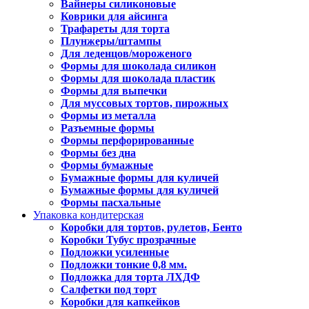
Вайнеры силиконовые
Коврики для айсинга
Трафареты для торта
Плунжеры/штампы
Для леденцов/мороженого
Формы для шоколада силикон
Формы для шоколада пластик
Формы для выпечки
Для муссовых тортов, пирожных
Формы из металла
Разъемные формы
Формы перфорированные
Формы без дна
Формы бумажные
Бумажные формы для куличей
Бумажные формы для куличей
Формы пасхальные
Упаковка кондитерская
Коробки для тортов, рулетов, Бенто
Коробки Тубус прозрачные
Подложки усиленные
Подложки тонкие 0,8 мм.
Подложка для торта ЛХДФ
Салфетки под торт
Коробки для капкейков