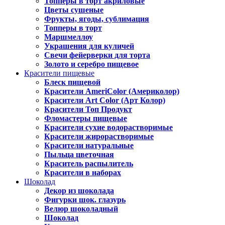
Топперы в торт акриловые
Цветы сушеные
Фрукты, ягоды, сублимация
Топперы в торт
Маршмеллоу
Украшения для куличей
Свечи фейерверки для торта
Золото и серебро пищевое
Красители пищевые
Блеск пищевой
Красители AmeriColor (Америколор)
Красители Art Color (Арт Колор)
Красители Топ Продукт
Фломастеры пищевые
Красители сухие водорастворимые
Красители жирорастворимые
Красители натуральные
Пыльца цветочная
Краситель распылитель
Красители в наборах
Шоколад
Декор из шоколада
Фигурки шок. глазурь
Велюр шоколадный
Шоколад