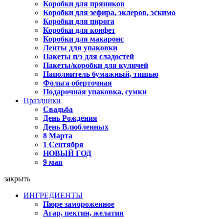
Коробки для пряников
Коробки для зефира, эклеров, эскимо
Коробки для пирога
Коробки для конфет
Коробки для макаронс
Ленты для упаковки
Пакеты п/э для сладостей
Пакеты/коробки для куличей
Наполнитель бумажный, тишью
Фольга оберточная
Подарочная упаковка, сумки
Праздники
Свадьба
День Рождения
День Влюбленных
8 Марта
1 Сентября
НОВЫЙ ГОД
9 мая
закрыть
ИНГРЕДИЕНТЫ
Пюре замороженное
Агар, пектин, желатин