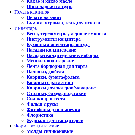
Какао и какао-масло
Шоколадная глазурь
Печать картинок
Печать на заказ
Бумага, чернила, гель для печати
Инвентарь
Весы, термометры, мерные емкости
Инструменты кондитера
Кухонный инвентарь, посуда
Насадки кондитерские
Насадки кондитерские в наборах
Мешки кондитерские
Лента бордюрная для торта
Палочки, дюбеля
Коврики, бумага/фольга
Коврики с разметкой
Коврики для эклеров/макаронс
Столики, блюда, подставки
Скалки для теста
Фальш-ярусы
Фотофоны для выпечки
Флористика
Журналы для кондитеров
Формы кондитерские
Молды силиконовые