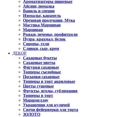
Ароматизаторы пищевые
Айсинг, помадка
Ваниль и специи
Изомальт, карамель
Ореховая продукция, Мука
Мастика Марципан
Марципан
Рожки, печенье, профитроли
Пудра, крахмал, белок
Сиропы, гели
Сливки, сыр, крем
ДЕКОР
Сахарные букеты
Сахарные цветы
Фигурки сахарные
Топперы съедобные
Посыпки сахарные
Топперы в торт акриловые
Цветы сушеные
Фрукты, ягоды, сублимация
Топперы в торт
Маршмеллоу
Украшения для куличей
Свечи фейерверки для торта
ЗОЛОТО