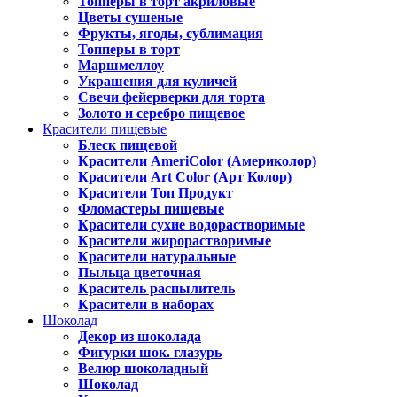
Топперы в торт акриловые
Цветы сушеные
Фрукты, ягоды, сублимация
Топперы в торт
Маршмеллоу
Украшения для куличей
Свечи фейерверки для торта
Золото и серебро пищевое
Красители пищевые
Блеск пищевой
Красители AmeriColor (Америколор)
Красители Art Color (Арт Колор)
Красители Топ Продукт
Фломастеры пищевые
Красители сухие водорастворимые
Красители жирорастворимые
Красители натуральные
Пыльца цветочная
Краситель распылитель
Красители в наборах
Шоколад
Декор из шоколада
Фигурки шок. глазурь
Велюр шоколадный
Шоколад