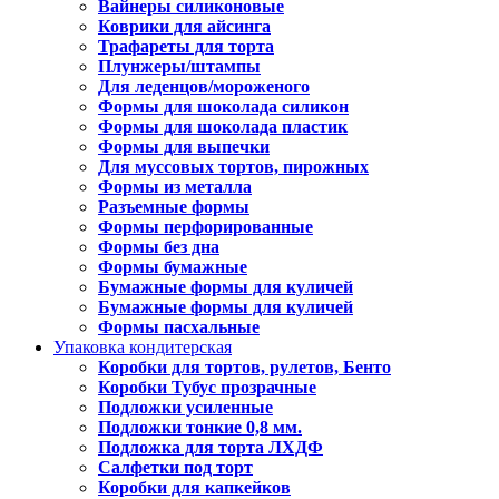
Вайнеры силиконовые
Коврики для айсинга
Трафареты для торта
Плунжеры/штампы
Для леденцов/мороженого
Формы для шоколада силикон
Формы для шоколада пластик
Формы для выпечки
Для муссовых тортов, пирожных
Формы из металла
Разъемные формы
Формы перфорированные
Формы без дна
Формы бумажные
Бумажные формы для куличей
Бумажные формы для куличей
Формы пасхальные
Упаковка кондитерская
Коробки для тортов, рулетов, Бенто
Коробки Тубус прозрачные
Подложки усиленные
Подложки тонкие 0,8 мм.
Подложка для торта ЛХДФ
Салфетки под торт
Коробки для капкейков