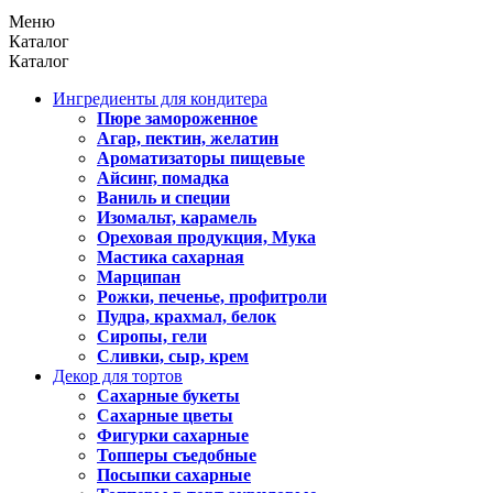
Меню
Каталог
Каталог
Ингредиенты для кондитера
Пюре замороженное
Агар, пектин, желатин
Ароматизаторы пищевые
Айсинг, помадка
Ваниль и специи
Изомальт, карамель
Ореховая продукция, Мука
Мастика сахарная
Марципан
Рожки, печенье, профитроли
Пудра, крахмал, белок
Сиропы, гели
Сливки, сыр, крем
Декор для тортов
Сахарные букеты
Сахарные цветы
Фигурки сахарные
Топперы съедобные
Посыпки сахарные