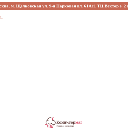
сква, м. Щелковская ул. 9-я Парковая вл. 61Ас1 ТЦ Вектор э. 2 
ru