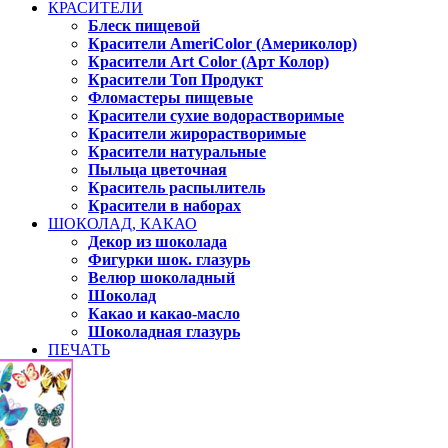
КРАСИТЕЛИ
Блеск пищевой
Красители AmeriColor (Америколор)
Красители Art Color (Арт Колор)
Красители Топ Продукт
Фломастеры пищевые
Красители сухие водорастворимые
Красители жирорастворимые
Красители натуральные
Пыльца цветочная
Краситель распылитель
Красители в наборах
ШОКОЛАД, КАКАО
Декор из шоколада
Фигурки шок. глазурь
Велюр шоколадный
Шоколад
Какао и какао-масло
Шоколадная глазурь
ПЕЧАТЬ