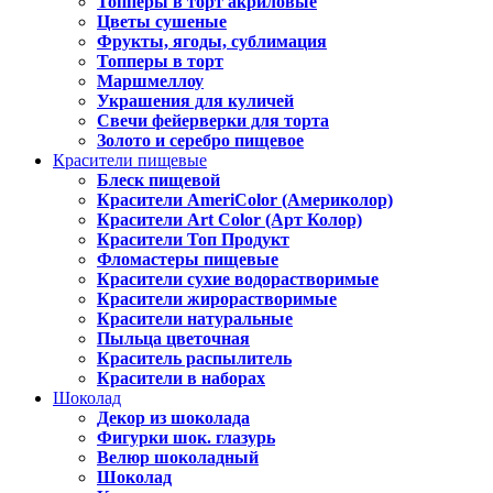
Топперы в торт акриловые
Цветы сушеные
Фрукты, ягоды, сублимация
Топперы в торт
Маршмеллоу
Украшения для куличей
Свечи фейерверки для торта
Золото и серебро пищевое
Красители пищевые
Блеск пищевой
Красители AmeriColor (Америколор)
Красители Art Color (Арт Колор)
Красители Топ Продукт
Фломастеры пищевые
Красители сухие водорастворимые
Красители жирорастворимые
Красители натуральные
Пыльца цветочная
Краситель распылитель
Красители в наборах
Шоколад
Декор из шоколада
Фигурки шок. глазурь
Велюр шоколадный
Шоколад