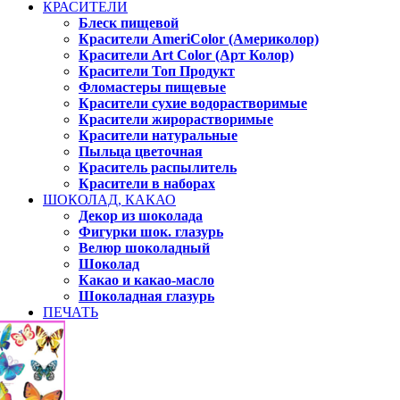
КРАСИТЕЛИ
Блеск пищевой
Красители AmeriColor (Америколор)
Красители Art Color (Арт Колор)
Красители Топ Продукт
Фломастеры пищевые
Красители сухие водорастворимые
Красители жирорастворимые
Красители натуральные
Пыльца цветочная
Краситель распылитель
Красители в наборах
ШОКОЛАД, КАКАО
Декор из шоколада
Фигурки шок. глазурь
Велюр шоколадный
Шоколад
Какао и какао-масло
Шоколадная глазурь
ПЕЧАТЬ