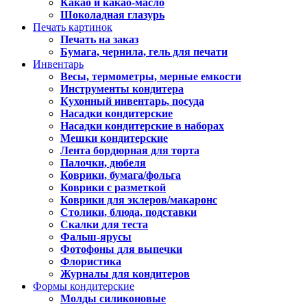
Какао и какао-масло
Шоколадная глазурь
Печать картинок
Печать на заказ
Бумага, чернила, гель для печати
Инвентарь
Весы, термометры, мерные емкости
Инструменты кондитера
Кухонный инвентарь, посуда
Насадки кондитерские
Насадки кондитерские в наборах
Мешки кондитерские
Лента бордюрная для торта
Палочки, дюбеля
Коврики, бумага/фольга
Коврики с разметкой
Коврики для эклеров/макаронс
Столики, блюда, подставки
Скалки для теста
Фальш-ярусы
Фотофоны для выпечки
Флористика
Журналы для кондитеров
Формы кондитерские
Молды силиконовые