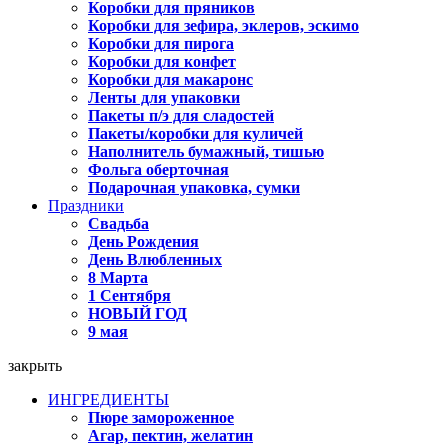
Коробки для пряников
Коробки для зефира, эклеров, эскимо
Коробки для пирога
Коробки для конфет
Коробки для макаронс
Ленты для упаковки
Пакеты п/э для сладостей
Пакеты/коробки для куличей
Наполнитель бумажный, тишью
Фольга оберточная
Подарочная упаковка, сумки
Праздники
Свадьба
День Рождения
День Влюбленных
8 Марта
1 Сентября
НОВЫЙ ГОД
9 мая
закрыть
ИНГРЕДИЕНТЫ
Пюре замороженное
Агар, пектин, желатин