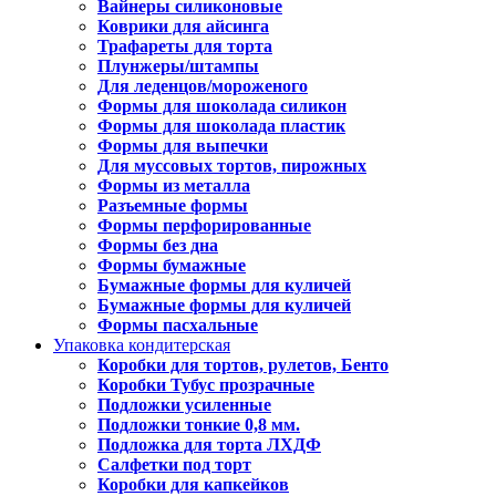
Вайнеры силиконовые
Коврики для айсинга
Трафареты для торта
Плунжеры/штампы
Для леденцов/мороженого
Формы для шоколада силикон
Формы для шоколада пластик
Формы для выпечки
Для муссовых тортов, пирожных
Формы из металла
Разъемные формы
Формы перфорированные
Формы без дна
Формы бумажные
Бумажные формы для куличей
Бумажные формы для куличей
Формы пасхальные
Упаковка кондитерская
Коробки для тортов, рулетов, Бенто
Коробки Тубус прозрачные
Подложки усиленные
Подложки тонкие 0,8 мм.
Подложка для торта ЛХДФ
Салфетки под торт
Коробки для капкейков