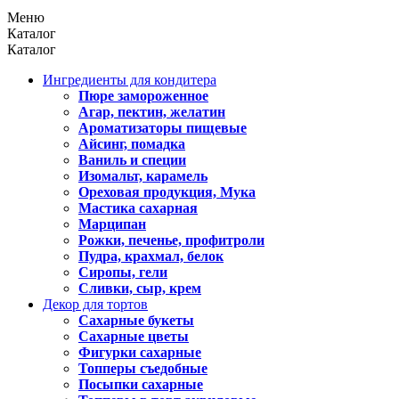
Меню
Каталог
Каталог
Ингредиенты для кондитера
Пюре замороженное
Агар, пектин, желатин
Ароматизаторы пищевые
Айсинг, помадка
Ваниль и специи
Изомальт, карамель
Ореховая продукция, Мука
Мастика сахарная
Марципан
Рожки, печенье, профитроли
Пудра, крахмал, белок
Сиропы, гели
Сливки, сыр, крем
Декор для тортов
Сахарные букеты
Сахарные цветы
Фигурки сахарные
Топперы съедобные
Посыпки сахарные