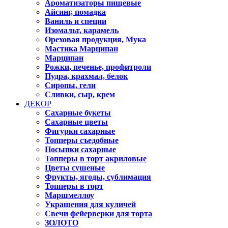
Ароматизаторы пищевые
Айсинг, помадка
Ваниль и специи
Изомальт, карамель
Ореховая продукция, Мука
Мастика Марципан
Марципан
Рожки, печенье, профитроли
Пудра, крахмал, белок
Сиропы, гели
Сливки, сыр, крем
ДЕКОР
Сахарные букеты
Сахарные цветы
Фигурки сахарные
Топперы съедобные
Посыпки сахарные
Топперы в торт акриловые
Цветы сушеные
Фрукты, ягоды, сублимация
Топперы в торт
Маршмеллоу
Украшения для куличей
Свечи фейерверки для торта
ЗОЛОТО