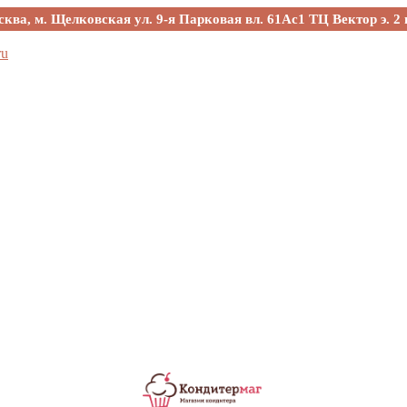
сква, м. Щелковская ул. 9-я Парковая вл. 61Ас1 ТЦ Вектор э. 2 
ru