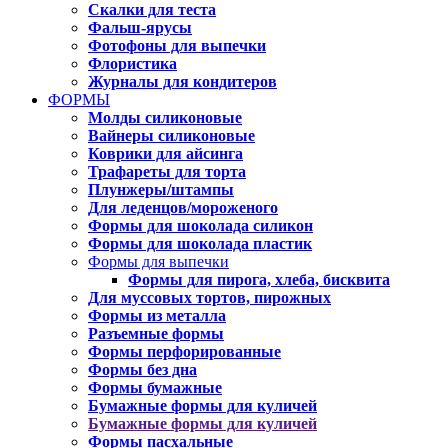
Скалки для теста
Фальш-ярусы
Фотофоны для выпечки
Флористика
Журналы для кондитеров
ФОРМЫ
Молды силиконовые
Вайнеры силиконовые
Коврики для айсинга
Трафареты для торта
Плунжеры/штампы
Для леденцов/мороженого
Формы для шоколада силикон
Формы для шоколада пластик
Формы для выпечки
Формы для пирога, хлеба, бисквита
Для муссовых тортов, пирожных
Формы из металла
Разъемные формы
Формы перфорированные
Формы без дна
Формы бумажные
Бумажные формы для куличей
Бумажные формы для куличей
Формы пасхальные