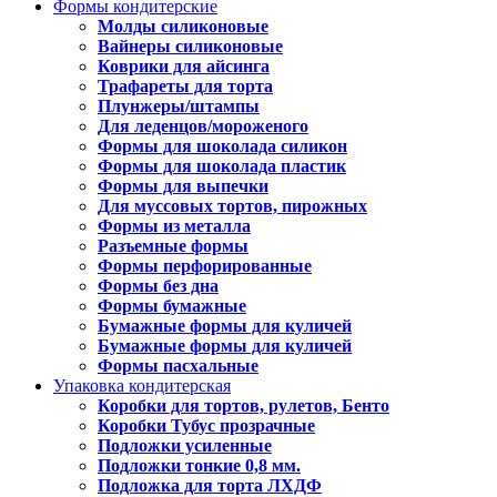
Формы кондитерские
Молды силиконовые
Вайнеры силиконовые
Коврики для айсинга
Трафареты для торта
Плунжеры/штампы
Для леденцов/мороженого
Формы для шоколада силикон
Формы для шоколада пластик
Формы для выпечки
Для муссовых тортов, пирожных
Формы из металла
Разъемные формы
Формы перфорированные
Формы без дна
Формы бумажные
Бумажные формы для куличей
Бумажные формы для куличей
Формы пасхальные
Упаковка кондитерская
Коробки для тортов, рулетов, Бенто
Коробки Тубус прозрачные
Подложки усиленные
Подложки тонкие 0,8 мм.
Подложка для торта ЛХДФ