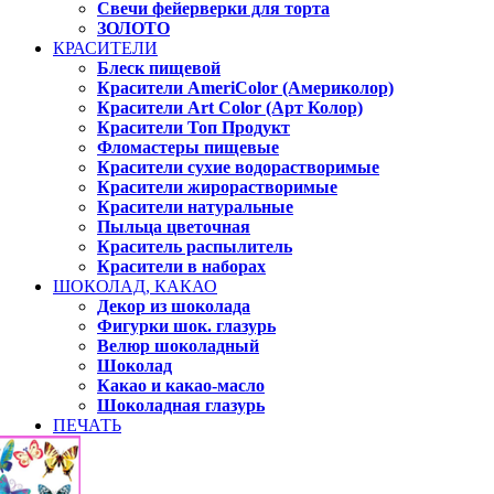
Свечи фейерверки для торта
ЗОЛОТО
КРАСИТЕЛИ
Блеск пищевой
Красители AmeriColor (Америколор)
Красители Art Color (Арт Колор)
Красители Топ Продукт
Фломастеры пищевые
Красители сухие водорастворимые
Красители жирорастворимые
Красители натуральные
Пыльца цветочная
Краситель распылитель
Красители в наборах
ШОКОЛАД, КАКАО
Декор из шоколада
Фигурки шок. глазурь
Велюр шоколадный
Шоколад
Какао и какао-масло
Шоколадная глазурь
ПЕЧАТЬ