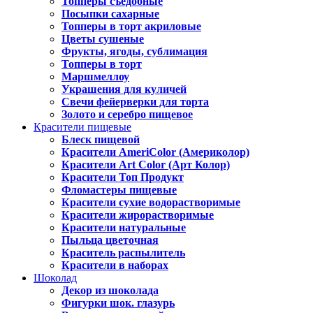
Топперы съедобные
Посыпки сахарные
Топперы в торт акриловые
Цветы сушеные
Фрукты, ягоды, сублимация
Топперы в торт
Маршмеллоу
Украшения для куличей
Свечи фейерверки для торта
Золото и серебро пищевое
Красители пищевые
Блеск пищевой
Красители AmeriColor (Америколор)
Красители Art Color (Арт Колор)
Красители Топ Продукт
Фломастеры пищевые
Красители сухие водорастворимые
Красители жирорастворимые
Красители натуральные
Пыльца цветочная
Краситель распылитель
Красители в наборах
Шоколад
Декор из шоколада
Фигурки шок. глазурь