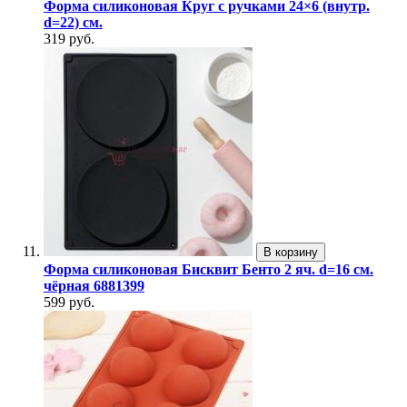
Форма силиконовая Круг с ручками 24×6 (внутр.
d=22) см.
319 руб.
В корзину
Форма силиконовая Бисквит Бенто 2 яч. d=16 см.
чёрная 6881399
599 руб.