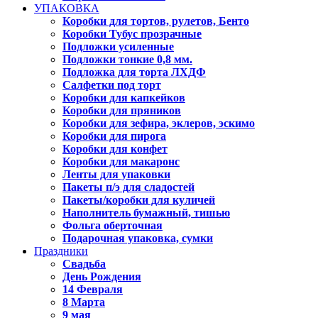
УПАКОВКА
Коробки для тортов, рулетов, Бенто
Коробки Тубус прозрачные
Подложки усиленные
Подложки тонкие 0,8 мм.
Подложка для торта ЛХДФ
Салфетки под торт
Коробки для капкейков
Коробки для пряников
Коробки для зефира, эклеров, эскимо
Коробки для пирога
Коробки для конфет
Коробки для макаронс
Ленты для упаковки
Пакеты п/э для сладостей
Пакеты/коробки для куличей
Наполнитель бумажный, тишью
Фольга оберточная
Подарочная упаковка, сумки
Праздники
Свадьба
День Рождения
14 Февраля
8 Марта
9 мая