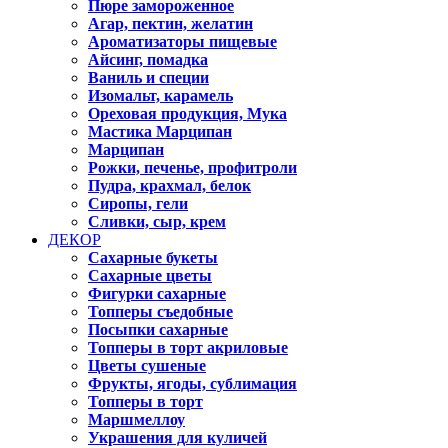
Пюре замороженное
Агар, пектин, желатин
Ароматизаторы пищевые
Айсинг, помадка
Ваниль и специи
Изомальт, карамель
Ореховая продукция, Мука
Мастика Марципан
Марципан
Рожки, печенье, профитроли
Пудра, крахмал, белок
Сиропы, гели
Сливки, сыр, крем
ДЕКОР
Сахарные букеты
Сахарные цветы
Фигурки сахарные
Топперы съедобные
Посыпки сахарные
Топперы в торт акриловые
Цветы сушеные
Фрукты, ягоды, сублимация
Топперы в торт
Маршмеллоу
Украшения для куличей