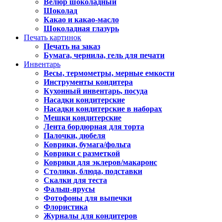
Велюр шоколадный
Шоколад
Какао и какао-масло
Шоколадная глазурь
Печать картинок
Печать на заказ
Бумага, чернила, гель для печати
Инвентарь
Весы, термометры, мерные емкости
Инструменты кондитера
Кухонный инвентарь, посуда
Насадки кондитерские
Насадки кондитерские в наборах
Мешки кондитерские
Лента бордюрная для торта
Палочки, дюбеля
Коврики, бумага/фольга
Коврики с разметкой
Коврики для эклеров/макаронс
Столики, блюда, подставки
Скалки для теста
Фальш-ярусы
Фотофоны для выпечки
Флористика
Журналы для кондитеров