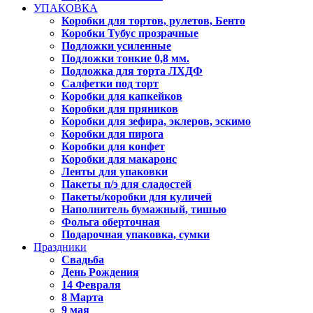
УПАКОВКА
Коробки для тортов, рулетов, Бенто
Коробки Тубус прозрачные
Подложки усиленные
Подложки тонкие 0,8 мм.
Подложка для торта ЛХДФ
Салфетки под торт
Коробки для капкейков
Коробки для пряников
Коробки для зефира, эклеров, эскимо
Коробки для пирога
Коробки для конфет
Коробки для макаронс
Ленты для упаковки
Пакеты п/э для сладостей
Пакеты/коробки для куличей
Наполнитель бумажный, тишью
Фольга оберточная
Подарочная упаковка, сумки
Праздники
Свадьба
День Рождения
14 Февраля
8 Марта
9 мая