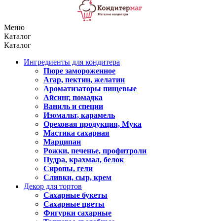
Меню
Каталог
Каталог
Ингредиенты для кондитера
Пюре замороженное
Агар, пектин, желатин
Ароматизаторы пищевые
Айсинг, помадка
Ваниль и специи
Изомальт, карамель
Ореховая продукция, Мука
Мастика сахарная
Марципан
Рожки, печенье, профитроли
Пудра, крахмал, белок
Сиропы, гели
Сливки, сыр, крем
Декор для тортов
Сахарные букеты
Сахарные цветы
Фигурки сахарные