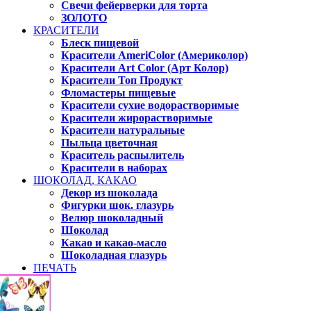
Свечи фейерверки для торта
ЗОЛОТО
КРАСИТЕЛИ
Блеск пищевой
Красители AmeriColor (Америколор)
Красители Art Color (Арт Колор)
Красители Топ Продукт
Фломастеры пищевые
Красители сухие водорастворимые
Красители жирорастворимые
Красители натуральные
Пыльца цветочная
Краситель распылитель
Красители в наборах
ШОКОЛАД, КАКАО
Декор из шоколада
Фигурки шок. глазурь
Велюр шоколадный
Шоколад
Какао и какао-масло
Шоколадная глазурь
ПЕЧАТЬ