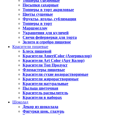
Топперы съедобные
Посыпки сахарные
Топперы в торт акриловые
Цветы сушеные
Фрукты, ягоды, сублимация
Топперы в торт
Маршмеллоу
Украшения для куличей
Свечи фейерверки для торта
Золото и серебро пищевое
Красители пищевые
Блеск пищевой
Красители AmeriColor (Америколор)
Красители Art Color (Арт Колор)
Красители Топ Продукт
Фломастеры пищевые
Красители сухие водорастворимые
Красители жирорастворимые
Красители натуральные
Пыльца цветочная
Краситель распылитель
Красители в наборах
Шоколад
Декор из шоколада
Фигурки шок. глазурь