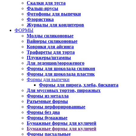
Скалки для теста
Фальш-ярусы
Фотофоны для выпечки
Флористика
Журналы для кондитеров
ФОРМЫ
Молды силиконовые
Вайнеры силиконовые
Коврики для айсинга
Трафареты для торта
Плунжеры/штампы
Для леденцов/мороженого
Формы для шоколада силикон
Формы для шоколада пластик
Формы для выпечки
Формы для пирога, хлеба, бисквита
Для муссовых тортов, пирожных
Формы из металла
Разъемные формы
Формы перфорированные
Формы без дна
Формы бумажные
Бумажные формы для куличей
Бумажные формы для куличей
Формы пасхальные