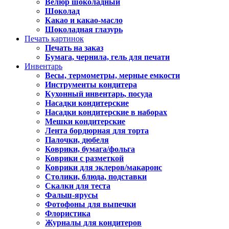
Велюр шоколадный
Шоколад
Какао и какао-масло
Шоколадная глазурь
Печать картинок
Печать на заказ
Бумага, чернила, гель для печати
Инвентарь
Весы, термометры, мерные емкости
Инструменты кондитера
Кухонный инвентарь, посуда
Насадки кондитерские
Насадки кондитерские в наборах
Мешки кондитерские
Лента бордюрная для торта
Палочки, дюбеля
Коврики, бумага/фольга
Коврики с разметкой
Коврики для эклеров/макаронс
Столики, блюда, подставки
Скалки для теста
Фальш-ярусы
Фотофоны для выпечки
Флористика
Журналы для кондитеров