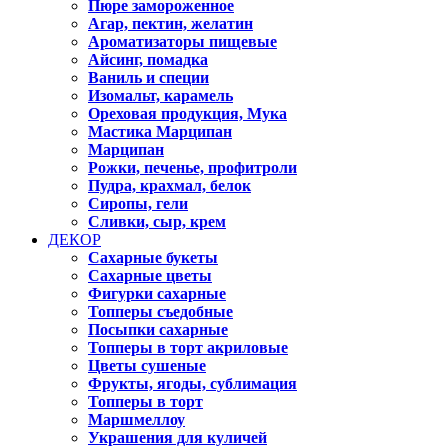
Пюре замороженное
Агар, пектин, желатин
Ароматизаторы пищевые
Айсинг, помадка
Ваниль и специи
Изомальт, карамель
Ореховая продукция, Мука
Мастика Марципан
Марципан
Рожки, печенье, профитроли
Пудра, крахмал, белок
Сиропы, гели
Сливки, сыр, крем
ДЕКОР
Сахарные букеты
Сахарные цветы
Фигурки сахарные
Топперы съедобные
Посыпки сахарные
Топперы в торт акриловые
Цветы сушеные
Фрукты, ягоды, сублимация
Топперы в торт
Маршмеллоу
Украшения для куличей