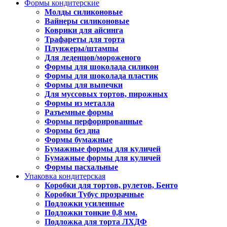
Формы кондитерские
Молды силиконовые
Вайнеры силиконовые
Коврики для айсинга
Трафареты для торта
Плунжеры/штампы
Для леденцов/мороженого
Формы для шоколада силикон
Формы для шоколада пластик
Формы для выпечки
Для муссовых тортов, пирожных
Формы из металла
Разъемные формы
Формы перфорированные
Формы без дна
Формы бумажные
Бумажные формы для куличей
Бумажные формы для куличей
Формы пасхальные
Упаковка кондитерская
Коробки для тортов, рулетов, Бенто
Коробки Тубус прозрачные
Подложки усиленные
Подложки тонкие 0,8 мм.
Подложка для торта ЛХДФ