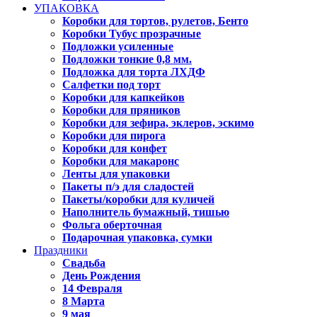
УПАКОВКА
Коробки для тортов, рулетов, Бенто
Коробки Тубус прозрачные
Подложки усиленные
Подложки тонкие 0,8 мм.
Подложка для торта ЛХДФ
Салфетки под торт
Коробки для капкейков
Коробки для пряников
Коробки для зефира, эклеров, эскимо
Коробки для пирога
Коробки для конфет
Коробки для макаронс
Ленты для упаковки
Пакеты п/э для сладостей
Пакеты/коробки для куличей
Наполнитель бумажный, тишью
Фольга оберточная
Подарочная упаковка, сумки
Праздники
Свадьба
День Рождения
14 Февраля
8 Марта
9 мая