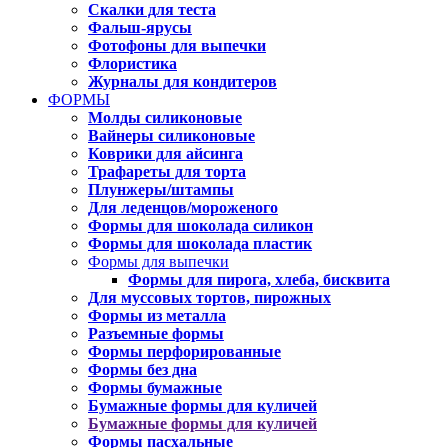
Скалки для теста
Фальш-ярусы
Фотофоны для выпечки
Флористика
Журналы для кондитеров
ФОРМЫ
Молды силиконовые
Вайнеры силиконовые
Коврики для айсинга
Трафареты для торта
Плунжеры/штампы
Для леденцов/мороженого
Формы для шоколада силикон
Формы для шоколада пластик
Формы для выпечки
Формы для пирога, хлеба, бисквита
Для муссовых тортов, пирожных
Формы из металла
Разъемные формы
Формы перфорированные
Формы без дна
Формы бумажные
Бумажные формы для куличей
Бумажные формы для куличей
Формы пасхальные