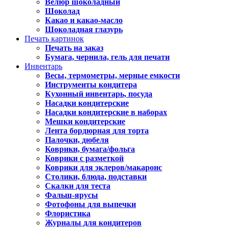
Велюр шоколадный
Шоколад
Какао и какао-масло
Шоколадная глазурь
Печать картинок
Печать на заказ
Бумага, чернила, гель для печати
Инвентарь
Весы, термометры, мерные емкости
Инструменты кондитера
Кухонный инвентарь, посуда
Насадки кондитерские
Насадки кондитерские в наборах
Мешки кондитерские
Лента бордюрная для торта
Палочки, дюбеля
Коврики, бумага/фольга
Коврики с разметкой
Коврики для эклеров/макаронс
Столики, блюда, подставки
Скалки для теста
Фальш-ярусы
Фотофоны для выпечки
Флористика
Журналы для кондитеров