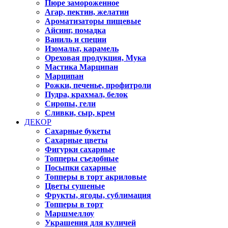
Пюре замороженное
Агар, пектин, желатин
Ароматизаторы пищевые
Айсинг, помадка
Ваниль и специи
Изомальт, карамель
Ореховая продукция, Мука
Мастика Марципан
Марципан
Рожки, печенье, профитроли
Пудра, крахмал, белок
Сиропы, гели
Сливки, сыр, крем
ДЕКОР
Сахарные букеты
Сахарные цветы
Фигурки сахарные
Топперы съедобные
Посыпки сахарные
Топперы в торт акриловые
Цветы сушеные
Фрукты, ягоды, сублимация
Топперы в торт
Маршмеллоу
Украшения для куличей