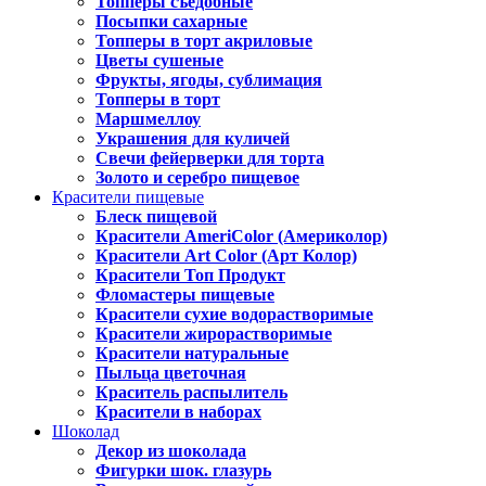
Топперы съедобные
Посыпки сахарные
Топперы в торт акриловые
Цветы сушеные
Фрукты, ягоды, сублимация
Топперы в торт
Маршмеллоу
Украшения для куличей
Свечи фейерверки для торта
Золото и серебро пищевое
Красители пищевые
Блеск пищевой
Красители AmeriColor (Америколор)
Красители Art Color (Арт Колор)
Красители Топ Продукт
Фломастеры пищевые
Красители сухие водорастворимые
Красители жирорастворимые
Красители натуральные
Пыльца цветочная
Краситель распылитель
Красители в наборах
Шоколад
Декор из шоколада
Фигурки шок. глазурь