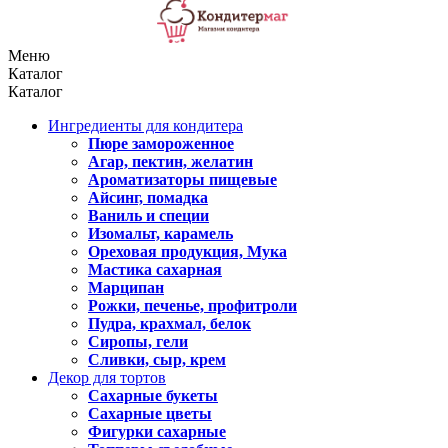
Меню
Каталог
Каталог
Ингредиенты для кондитера
Пюре замороженное
Агар, пектин, желатин
Ароматизаторы пищевые
Айсинг, помадка
Ваниль и специи
Изомальт, карамель
Ореховая продукция, Мука
Мастика сахарная
Марципан
Рожки, печенье, профитроли
Пудра, крахмал, белок
Сиропы, гели
Сливки, сыр, крем
Декор для тортов
Сахарные букеты
Сахарные цветы
Фигурки сахарные