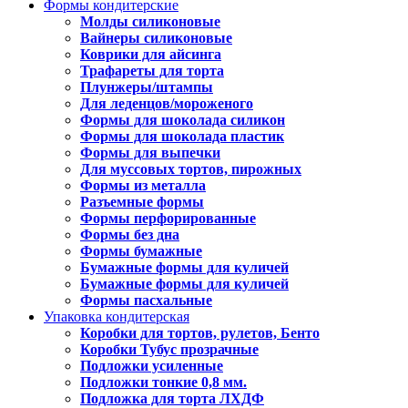
Формы кондитерские
Молды силиконовые
Вайнеры силиконовые
Коврики для айсинга
Трафареты для торта
Плунжеры/штампы
Для леденцов/мороженого
Формы для шоколада силикон
Формы для шоколада пластик
Формы для выпечки
Для муссовых тортов, пирожных
Формы из металла
Разъемные формы
Формы перфорированные
Формы без дна
Формы бумажные
Бумажные формы для куличей
Бумажные формы для куличей
Формы пасхальные
Упаковка кондитерская
Коробки для тортов, рулетов, Бенто
Коробки Тубус прозрачные
Подложки усиленные
Подложки тонкие 0,8 мм.
Подложка для торта ЛХДФ