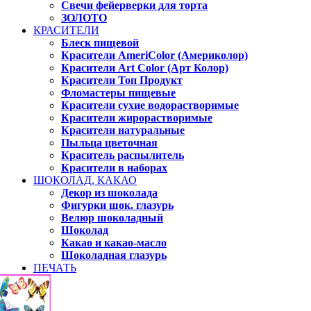
Свечи фейерверки для торта
ЗОЛОТО
КРАСИТЕЛИ
Блеск пищевой
Красители AmeriColor (Америколор)
Красители Art Color (Арт Колор)
Красители Топ Продукт
Фломастеры пищевые
Красители сухие водорастворимые
Красители жирорастворимые
Красители натуральные
Пыльца цветочная
Краситель распылитель
Красители в наборах
ШОКОЛАД, КАКАО
Декор из шоколада
Фигурки шок. глазурь
Велюр шоколадный
Шоколад
Какао и какао-масло
Шоколадная глазурь
ПЕЧАТЬ