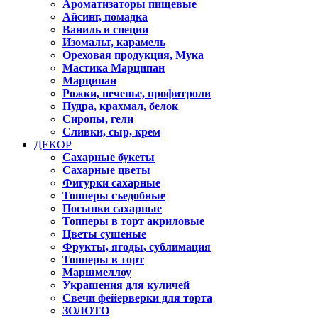
Ароматизаторы пищевые
Айсинг, помадка
Ваниль и специи
Изомальт, карамель
Ореховая продукция, Мука
Мастика Марципан
Марципан
Рожки, печенье, профитроли
Пудра, крахмал, белок
Сиропы, гели
Сливки, сыр, крем
ДЕКОР
Сахарные букеты
Сахарные цветы
Фигурки сахарные
Топперы съедобные
Посыпки сахарные
Топперы в торт акриловые
Цветы сушеные
Фрукты, ягоды, сублимация
Топперы в торт
Маршмеллоу
Украшения для куличей
Свечи фейерверки для торта
ЗОЛОТО