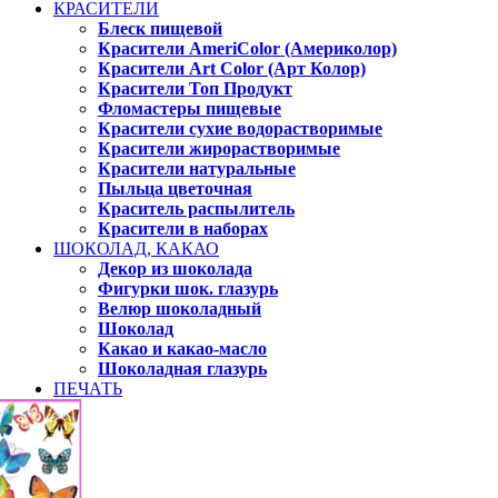
КРАСИТЕЛИ
Блеск пищевой
Красители AmeriColor (Америколор)
Красители Art Color (Арт Колор)
Красители Топ Продукт
Фломастеры пищевые
Красители сухие водорастворимые
Красители жирорастворимые
Красители натуральные
Пыльца цветочная
Краситель распылитель
Красители в наборах
ШОКОЛАД, КАКАО
Декор из шоколада
Фигурки шок. глазурь
Велюр шоколадный
Шоколад
Какао и какао-масло
Шоколадная глазурь
ПЕЧАТЬ