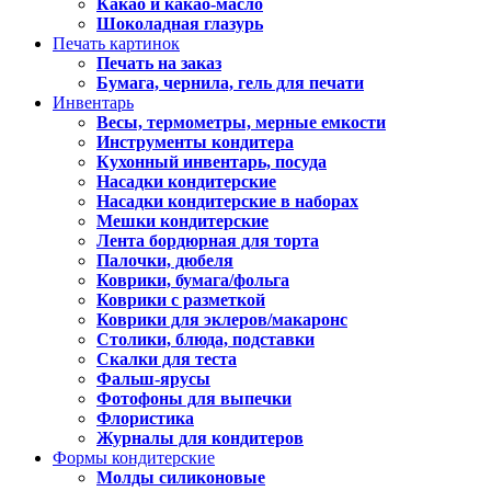
Какао и какао-масло
Шоколадная глазурь
Печать картинок
Печать на заказ
Бумага, чернила, гель для печати
Инвентарь
Весы, термометры, мерные емкости
Инструменты кондитера
Кухонный инвентарь, посуда
Насадки кондитерские
Насадки кондитерские в наборах
Мешки кондитерские
Лента бордюрная для торта
Палочки, дюбеля
Коврики, бумага/фольга
Коврики с разметкой
Коврики для эклеров/макаронс
Столики, блюда, подставки
Скалки для теста
Фальш-ярусы
Фотофоны для выпечки
Флористика
Журналы для кондитеров
Формы кондитерские
Молды силиконовые