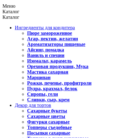
Меню
Каталог
Каталог
Ингредиенты для кондитера
Пюре замороженное
Агар, пектин, желатин
Ароматизаторы пищевые
Айсинг, помадка
Ваниль и специи
Изомальт, карамель
Ореховая продукция, Мука
Мастика сахарная
Марципан
Рожки, печенье, профитроли
Пудра, крахмал, белок
Сиропы, гели
Сливки, сыр, крем
Декор для тортов
Сахарные букеты
Сахарные цветы
Фигурки сахарные
Топперы съедобные
Посыпки сахарные