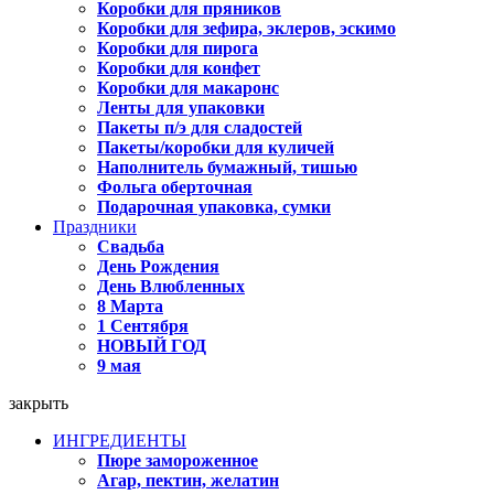
Коробки для пряников
Коробки для зефира, эклеров, эскимо
Коробки для пирога
Коробки для конфет
Коробки для макаронс
Ленты для упаковки
Пакеты п/э для сладостей
Пакеты/коробки для куличей
Наполнитель бумажный, тишью
Фольга оберточная
Подарочная упаковка, сумки
Праздники
Свадьба
День Рождения
День Влюбленных
8 Марта
1 Сентября
НОВЫЙ ГОД
9 мая
закрыть
ИНГРЕДИЕНТЫ
Пюре замороженное
Агар, пектин, желатин