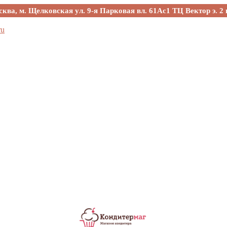
сква, м. Щелковская ул. 9-я Парковая вл. 61Ас1 ТЦ Вектор э. 2 
ru