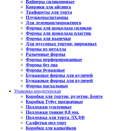
Вайнеры силиконовые
Коврики для айсинга
Трафареты для торта
Плунжеры/штампы
Для леденцов/мороженого
Формы для шоколада силикон
Формы для шоколада пластик
Формы для выпечки
Для муссовых тортов, пирожных
Формы из металла
Разъемные формы
Формы перфорированные
Формы без дна
Формы бумажные
Бумажные формы для куличей
Бумажные формы для куличей
Формы пасхальные
Упаковка кондитерская
Коробки для тортов, рулетов, Бенто
Коробки Тубус прозрачные
Подложки усиленные
Подложки тонкие 0,8 мм.
Подложка для торта ЛХДФ
Салфетки под торт
Коробки для капкейков