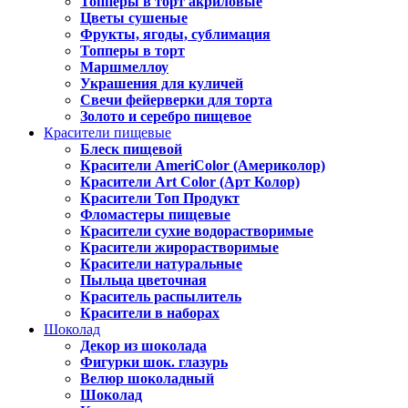
Топперы в торт акриловые
Цветы сушеные
Фрукты, ягоды, сублимация
Топперы в торт
Маршмеллоу
Украшения для куличей
Свечи фейерверки для торта
Золото и серебро пищевое
Красители пищевые
Блеск пищевой
Красители AmeriColor (Америколор)
Красители Art Color (Арт Колор)
Красители Топ Продукт
Фломастеры пищевые
Красители сухие водорастворимые
Красители жирорастворимые
Красители натуральные
Пыльца цветочная
Краситель распылитель
Красители в наборах
Шоколад
Декор из шоколада
Фигурки шок. глазурь
Велюр шоколадный
Шоколад