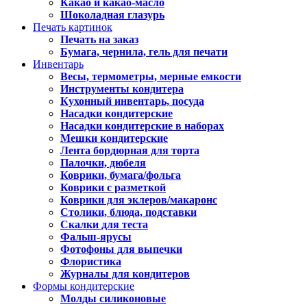
Какао и какао-масло
Шоколадная глазурь
Печать картинок
Печать на заказ
Бумага, чернила, гель для печати
Инвентарь
Весы, термометры, мерные емкости
Инструменты кондитера
Кухонный инвентарь, посуда
Насадки кондитерские
Насадки кондитерские в наборах
Мешки кондитерские
Лента бордюрная для торта
Палочки, дюбеля
Коврики, бумага/фольга
Коврики с разметкой
Коврики для эклеров/макаронс
Столики, блюда, подставки
Скалки для теста
Фальш-ярусы
Фотофоны для выпечки
Флористика
Журналы для кондитеров
Формы кондитерские
Молды силиконовые