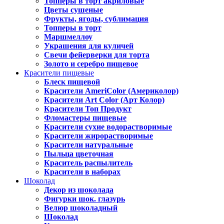
Топперы в торт акриловые
Цветы сушеные
Фрукты, ягоды, сублимация
Топперы в торт
Маршмеллоу
Украшения для куличей
Свечи фейерверки для торта
Золото и серебро пищевое
Красители пищевые
Блеск пищевой
Красители AmeriColor (Америколор)
Красители Art Color (Арт Колор)
Красители Топ Продукт
Фломастеры пищевые
Красители сухие водорастворимые
Красители жирорастворимые
Красители натуральные
Пыльца цветочная
Краситель распылитель
Красители в наборах
Шоколад
Декор из шоколада
Фигурки шок. глазурь
Велюр шоколадный
Шоколад