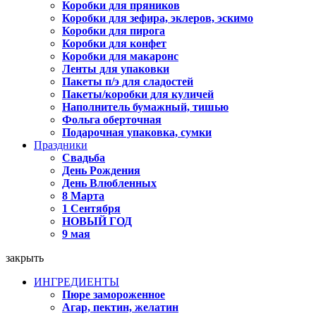
Коробки для пряников
Коробки для зефира, эклеров, эскимо
Коробки для пирога
Коробки для конфет
Коробки для макаронс
Ленты для упаковки
Пакеты п/э для сладостей
Пакеты/коробки для куличей
Наполнитель бумажный, тишью
Фольга оберточная
Подарочная упаковка, сумки
Праздники
Свадьба
День Рождения
День Влюбленных
8 Марта
1 Сентября
НОВЫЙ ГОД
9 мая
закрыть
ИНГРЕДИЕНТЫ
Пюре замороженное
Агар, пектин, желатин