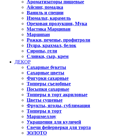
Ароматизаторы пищевые
Айсинг, помадка
Ваниль и специи
Изомальт, карамель
Ореховая продукция, Мука
Мастика Марципан
Марципан
Рожки, печенье, профитроли
Пудра, крахмал, белок
Сиропы, гели
Сливки, сыр, крем
ДЕКОР
Сахарные букеты
Сахарные цветы
Фигурки сахарные
Топперы съедобные
Посыпки сахарные
Топперы в торт акриловые
Цветы сушеные
Фрукты, ягоды, сублимация
Топперы в торт
Маршмеллоу
Украшения для куличей
Свечи фейерверки для торта
ЗОЛОТО