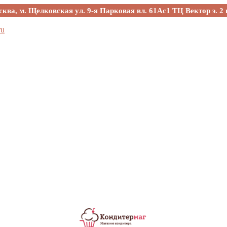
сква, м. Щелковская ул. 9-я Парковая вл. 61Ас1 ТЦ Вектор э. 2 
ru