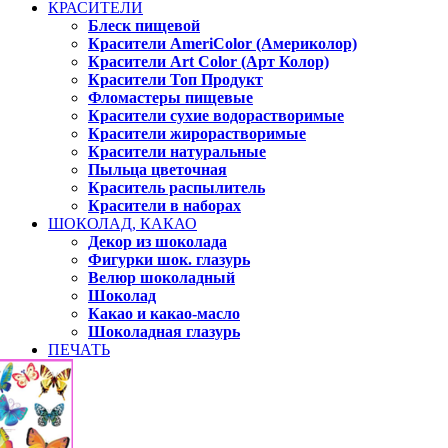
КРАСИТЕЛИ
Блеск пищевой
Красители AmeriColor (Америколор)
Красители Art Color (Арт Колор)
Красители Топ Продукт
Фломастеры пищевые
Красители сухие водорастворимые
Красители жирорастворимые
Красители натуральные
Пыльца цветочная
Краситель распылитель
Красители в наборах
ШОКОЛАД, КАКАО
Декор из шоколада
Фигурки шок. глазурь
Велюр шоколадный
Шоколад
Какао и какао-масло
Шоколадная глазурь
ПЕЧАТЬ