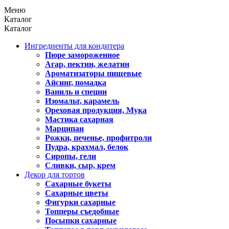
Меню
Каталог
Каталог
Ингредиенты для кондитера
Пюре замороженное
Агар, пектин, желатин
Ароматизаторы пищевые
Айсинг, помадка
Ваниль и специи
Изомальт, карамель
Ореховая продукция, Мука
Мастика сахарная
Марципан
Рожки, печенье, профитроли
Пудра, крахмал, белок
Сиропы, гели
Сливки, сыр, крем
Декор для тортов
Сахарные букеты
Сахарные цветы
Фигурки сахарные
Топперы съедобные
Посыпки сахарные