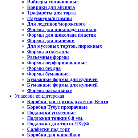
Вайнеры силиконовые
Коврики для айсинга
Трафареты для торта
Плунжеры/штампы
Для леденцов/мороженого
Формы для шоколада силикон
Формы для шоколада пластик
Формы для выпечки
Для муссовых тортов, пирожных
Формы из металла
Разъемные формы
Формы перфорированные
Формы без дна
Формы бумажные
Бумажные формы для куличей
Бумажные формы для куличей
Формы пасхальные
Упаковка кондитерская
Коробки для тортов, рулетов, Бенто
Коробки Тубус прозрачные
Подложки усиленные
Подложки тонкие 0,8 мм.
Подложка для торта ЛХДФ
Салфетки под торт
Коробки для капкейков