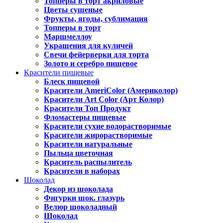
Топперы в торт акриловые
Цветы сушеные
Фрукты, ягоды, сублимация
Топперы в торт
Маршмеллоу
Украшения для куличей
Свечи фейерверки для торта
Золото и серебро пищевое
Красители пищевые
Блеск пищевой
Красители AmeriColor (Америколор)
Красители Art Color (Арт Колор)
Красители Топ Продукт
Фломастеры пищевые
Красители сухие водорастворимые
Красители жирорастворимые
Красители натуральные
Пыльца цветочная
Краситель распылитель
Красители в наборах
Шоколад
Декор из шоколада
Фигурки шок. глазурь
Велюр шоколадный
Шоколад