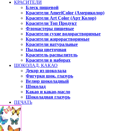
КРАСИТЕЛИ
Блеск пищевой
Красители AmeriColor (Америколор)
Красители Art Color (Арт Колор)
Красители Топ Продукт
Фломастеры пищевые
Красители сухие водорастворимые
Красители жирорастворимые
Красители натуральные
Пыльца цветочная
Краситель распылитель
Красители в наборах
ШОКОЛАД, КАКАО
Декор из шоколада
Фигурки шок. глазурь
Велюр шоколадный
Шоколад
Какао и какао-масло
Шоколадная глазурь
ПЕЧАТЬ