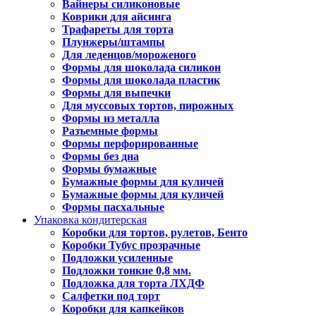
Вайнеры силиконовые
Коврики для айсинга
Трафареты для торта
Плунжеры/штампы
Для леденцов/мороженого
Формы для шоколада силикон
Формы для шоколада пластик
Формы для выпечки
Для муссовых тортов, пирожных
Формы из металла
Разъемные формы
Формы перфорированные
Формы без дна
Формы бумажные
Бумажные формы для куличей
Бумажные формы для куличей
Формы пасхальные
Упаковка кондитерская
Коробки для тортов, рулетов, Бенто
Коробки Тубус прозрачные
Подложки усиленные
Подложки тонкие 0,8 мм.
Подложка для торта ЛХДФ
Салфетки под торт
Коробки для капкейков