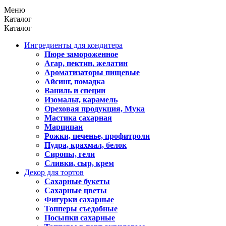
Меню
Каталог
Каталог
Ингредиенты для кондитера
Пюре замороженное
Агар, пектин, желатин
Ароматизаторы пищевые
Айсинг, помадка
Ваниль и специи
Изомальт, карамель
Ореховая продукция, Мука
Мастика сахарная
Марципан
Рожки, печенье, профитроли
Пудра, крахмал, белок
Сиропы, гели
Сливки, сыр, крем
Декор для тортов
Сахарные букеты
Сахарные цветы
Фигурки сахарные
Топперы съедобные
Посыпки сахарные