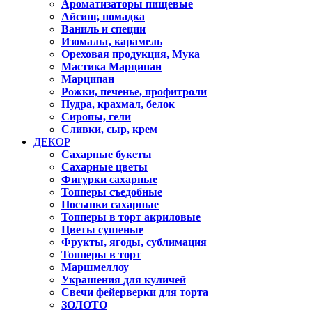
Ароматизаторы пищевые
Айсинг, помадка
Ваниль и специи
Изомальт, карамель
Ореховая продукция, Мука
Мастика Марципан
Марципан
Рожки, печенье, профитроли
Пудра, крахмал, белок
Сиропы, гели
Сливки, сыр, крем
ДЕКОР
Сахарные букеты
Сахарные цветы
Фигурки сахарные
Топперы съедобные
Посыпки сахарные
Топперы в торт акриловые
Цветы сушеные
Фрукты, ягоды, сублимация
Топперы в торт
Маршмеллоу
Украшения для куличей
Свечи фейерверки для торта
ЗОЛОТО