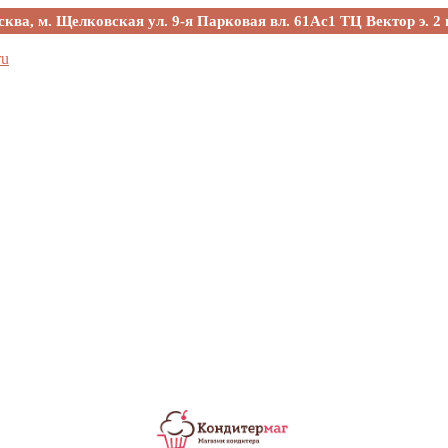
сква, м. Щелковская ул. 9-я Парковая вл. 61Ас1 ТЦ Вектор э. 2 
ru