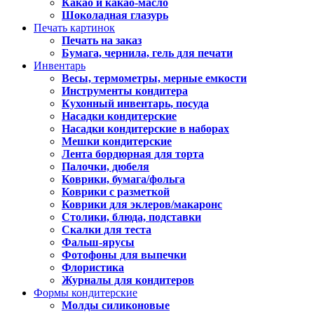
Какао и какао-масло
Шоколадная глазурь
Печать картинок
Печать на заказ
Бумага, чернила, гель для печати
Инвентарь
Весы, термометры, мерные емкости
Инструменты кондитера
Кухонный инвентарь, посуда
Насадки кондитерские
Насадки кондитерские в наборах
Мешки кондитерские
Лента бордюрная для торта
Палочки, дюбеля
Коврики, бумага/фольга
Коврики с разметкой
Коврики для эклеров/макаронс
Столики, блюда, подставки
Скалки для теста
Фальш-ярусы
Фотофоны для выпечки
Флористика
Журналы для кондитеров
Формы кондитерские
Молды силиконовые