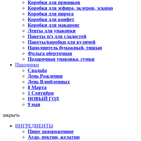
Коробки для пряников
Коробки для зефира, эклеров, эскимо
Коробки для пирога
Коробки для конфет
Коробки для макаронс
Ленты для упаковки
Пакеты п/э для сладостей
Пакеты/коробки для куличей
Наполнитель бумажный, тишью
Фольга оберточная
Подарочная упаковка, сумки
Праздники
Свадьба
День Рождения
День Влюбленных
8 Марта
1 Сентября
НОВЫЙ ГОД
9 мая
закрыть
ИНГРЕДИЕНТЫ
Пюре замороженное
Агар, пектин, желатин