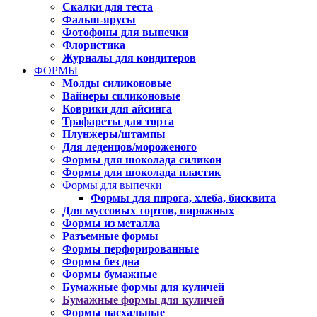
Скалки для теста
Фальш-ярусы
Фотофоны для выпечки
Флористика
Журналы для кондитеров
ФОРМЫ
Молды силиконовые
Вайнеры силиконовые
Коврики для айсинга
Трафареты для торта
Плунжеры/штампы
Для леденцов/мороженого
Формы для шоколада силикон
Формы для шоколада пластик
Формы для выпечки
Формы для пирога, хлеба, бисквита
Для муссовых тортов, пирожных
Формы из металла
Разъемные формы
Формы перфорированные
Формы без дна
Формы бумажные
Бумажные формы для куличей
Бумажные формы для куличей
Формы пасхальные