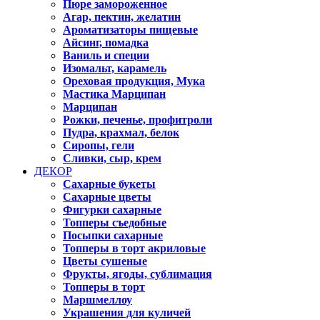
Пюре замороженное
Агар, пектин, желатин
Ароматизаторы пищевые
Айсинг, помадка
Ваниль и специи
Изомальт, карамель
Ореховая продукция, Мука
Мастика Марципан
Марципан
Рожки, печенье, профитроли
Пудра, крахмал, белок
Сиропы, гели
Сливки, сыр, крем
ДЕКОР
Сахарные букеты
Сахарные цветы
Фигурки сахарные
Топперы съедобные
Посыпки сахарные
Топперы в торт акриловые
Цветы сушеные
Фрукты, ягоды, сублимация
Топперы в торт
Маршмеллоу
Украшения для куличей