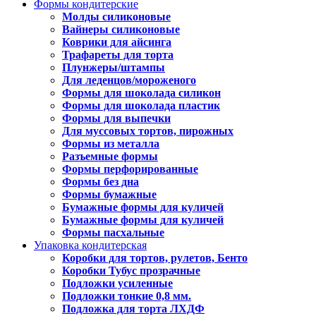
Формы кондитерские
Молды силиконовые
Вайнеры силиконовые
Коврики для айсинга
Трафареты для торта
Плунжеры/штампы
Для леденцов/мороженого
Формы для шоколада силикон
Формы для шоколада пластик
Формы для выпечки
Для муссовых тортов, пирожных
Формы из металла
Разъемные формы
Формы перфорированные
Формы без дна
Формы бумажные
Бумажные формы для куличей
Бумажные формы для куличей
Формы пасхальные
Упаковка кондитерская
Коробки для тортов, рулетов, Бенто
Коробки Тубус прозрачные
Подложки усиленные
Подложки тонкие 0,8 мм.
Подложка для торта ЛХДФ