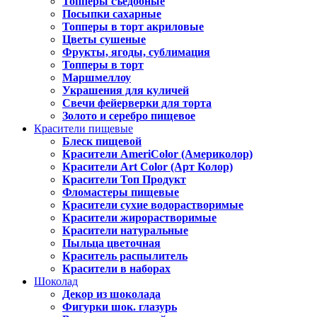
Топперы съедобные
Посыпки сахарные
Топперы в торт акриловые
Цветы сушеные
Фрукты, ягоды, сублимация
Топперы в торт
Маршмеллоу
Украшения для куличей
Свечи фейерверки для торта
Золото и серебро пищевое
Красители пищевые
Блеск пищевой
Красители AmeriColor (Америколор)
Красители Art Color (Арт Колор)
Красители Топ Продукт
Фломастеры пищевые
Красители сухие водорастворимые
Красители жирорастворимые
Красители натуральные
Пыльца цветочная
Краситель распылитель
Красители в наборах
Шоколад
Декор из шоколада
Фигурки шок. глазурь