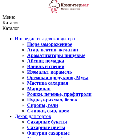
Меню
Каталог
Каталог
Ингредиенты для кондитера
Пюре замороженное
Агар, пектин, желатин
Ароматизаторы пищевые
Айсинг, помадка
Ваниль и специи
Изомальт, карамель
Ореховая продукция, Мука
Мастика сахарная
Марципан
Рожки, печенье, профитроли
Пудра, крахмал, белок
Сиропы, гели
Сливки, сыр, крем
Декор для тортов
Сахарные букеты
Сахарные цветы
Фигурки сахарные