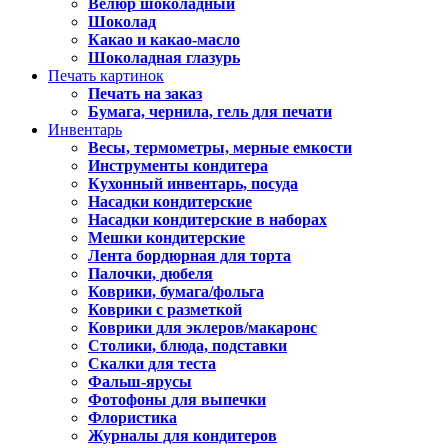
Велюр шоколадный
Шоколад
Какао и какао-масло
Шоколадная глазурь
Печать картинок
Печать на заказ
Бумага, чернила, гель для печати
Инвентарь
Весы, термометры, мерные емкости
Инструменты кондитера
Кухонный инвентарь, посуда
Насадки кондитерские
Насадки кондитерские в наборах
Мешки кондитерские
Лента бордюрная для торта
Палочки, дюбеля
Коврики, бумага/фольга
Коврики с разметкой
Коврики для эклеров/макаронс
Столики, блюда, подставки
Скалки для теста
Фальш-ярусы
Фотофоны для выпечки
Флористика
Журналы для кондитеров