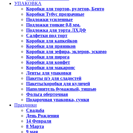
УПАКОВКА
Коробки для тортов, рулетов, Бенто
Коробки Тубус прозрачные
Подложки усиленные
Подложки тонкие 0,8 мм.
Подложка для торта ЛХДФ
Салфетки под торт
Коробки для капкейков
Коробки для пряников
Коробки для зефира, эклеров, эскимо
Коробки для пирога
Коробки для конфет
Коробки для макаронс
Ленты для упаковки
Пакеты п/э для сладостей
Пакеты/коробки для куличей
Наполнитель бумажный, тишью
Фольга оберточная
Подарочная упаковка, сумки
Праздники
Свадьба
День Рождения
14 Февраля
8 Марта
9 мая