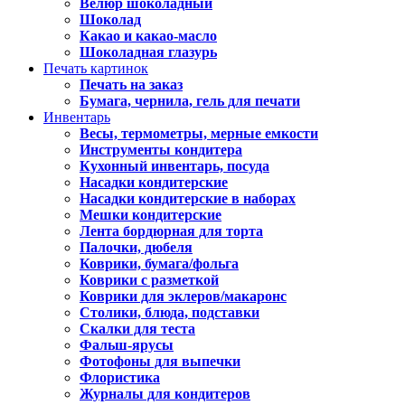
Велюр шоколадный
Шоколад
Какао и какао-масло
Шоколадная глазурь
Печать картинок
Печать на заказ
Бумага, чернила, гель для печати
Инвентарь
Весы, термометры, мерные емкости
Инструменты кондитера
Кухонный инвентарь, посуда
Насадки кондитерские
Насадки кондитерские в наборах
Мешки кондитерские
Лента бордюрная для торта
Палочки, дюбеля
Коврики, бумага/фольга
Коврики с разметкой
Коврики для эклеров/макаронс
Столики, блюда, подставки
Скалки для теста
Фальш-ярусы
Фотофоны для выпечки
Флористика
Журналы для кондитеров