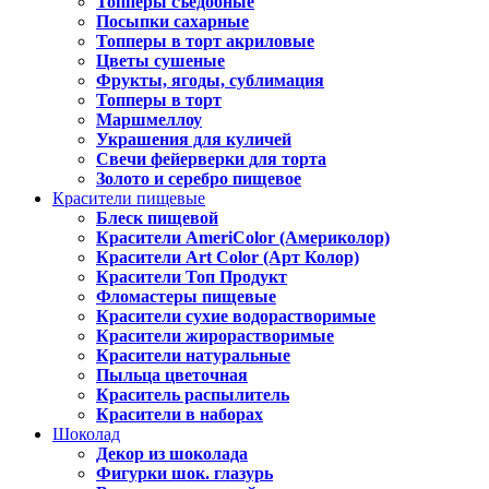
Топперы съедобные
Посыпки сахарные
Топперы в торт акриловые
Цветы сушеные
Фрукты, ягоды, сублимация
Топперы в торт
Маршмеллоу
Украшения для куличей
Свечи фейерверки для торта
Золото и серебро пищевое
Красители пищевые
Блеск пищевой
Красители AmeriColor (Америколор)
Красители Art Color (Арт Колор)
Красители Топ Продукт
Фломастеры пищевые
Красители сухие водорастворимые
Красители жирорастворимые
Красители натуральные
Пыльца цветочная
Краситель распылитель
Красители в наборах
Шоколад
Декор из шоколада
Фигурки шок. глазурь