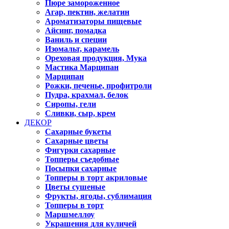
Пюре замороженное
Агар, пектин, желатин
Ароматизаторы пищевые
Айсинг, помадка
Ваниль и специи
Изомальт, карамель
Ореховая продукция, Мука
Мастика Марципан
Марципан
Рожки, печенье, профитроли
Пудра, крахмал, белок
Сиропы, гели
Сливки, сыр, крем
ДЕКОР
Сахарные букеты
Сахарные цветы
Фигурки сахарные
Топперы съедобные
Посыпки сахарные
Топперы в торт акриловые
Цветы сушеные
Фрукты, ягоды, сублимация
Топперы в торт
Маршмеллоу
Украшения для куличей