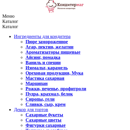
Меню
Каталог
Каталог
Ингредиенты для кондитера
Пюре замороженное
Агар, пектин, желатин
Ароматизаторы пищевые
Айсинг, помадка
Ваниль и специи
Изомальт, карамель
Ореховая продукция, Мука
Мастика сахарная
Марципан
Рожки, печенье, профитроли
Пудра, крахмал, белок
Сиропы, гели
Сливки, сыр, крем
Декор для тортов
Сахарные букеты
Сахарные цветы
Фигурки сахарные