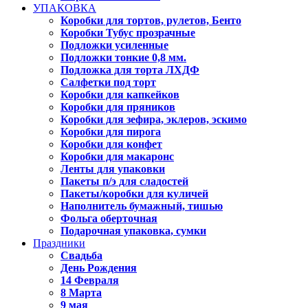
УПАКОВКА
Коробки для тортов, рулетов, Бенто
Коробки Тубус прозрачные
Подложки усиленные
Подложки тонкие 0,8 мм.
Подложка для торта ЛХДФ
Салфетки под торт
Коробки для капкейков
Коробки для пряников
Коробки для зефира, эклеров, эскимо
Коробки для пирога
Коробки для конфет
Коробки для макаронс
Ленты для упаковки
Пакеты п/э для сладостей
Пакеты/коробки для куличей
Наполнитель бумажный, тишью
Фольга оберточная
Подарочная упаковка, сумки
Праздники
Свадьба
День Рождения
14 Февраля
8 Марта
9 мая