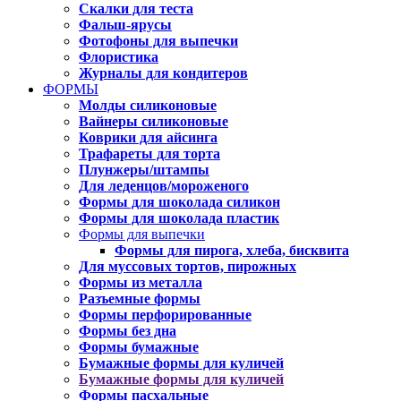
Скалки для теста
Фальш-ярусы
Фотофоны для выпечки
Флористика
Журналы для кондитеров
ФОРМЫ
Молды силиконовые
Вайнеры силиконовые
Коврики для айсинга
Трафареты для торта
Плунжеры/штампы
Для леденцов/мороженого
Формы для шоколада силикон
Формы для шоколада пластик
Формы для выпечки
Формы для пирога, хлеба, бисквита
Для муссовых тортов, пирожных
Формы из металла
Разъемные формы
Формы перфорированные
Формы без дна
Формы бумажные
Бумажные формы для куличей
Бумажные формы для куличей
Формы пасхальные