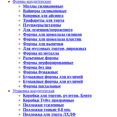
Формы кондитерские
Молды силиконовые
Вайнеры силиконовые
Коврики для айсинга
Трафареты для торта
Плунжеры/штампы
Для леденцов/мороженого
Формы для шоколада силикон
Формы для шоколада пластик
Формы для выпечки
Для муссовых тортов, пирожных
Формы из металла
Разъемные формы
Формы перфорированные
Формы без дна
Формы бумажные
Бумажные формы для куличей
Бумажные формы для куличей
Формы пасхальные
Упаковка кондитерская
Коробки для тортов, рулетов, Бенто
Коробки Тубус прозрачные
Подложки усиленные
Подложки тонкие 0,8 мм.
Подложка для торта ЛХДФ