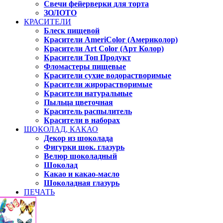
Свечи фейерверки для торта
ЗОЛОТО
КРАСИТЕЛИ
Блеск пищевой
Красители AmeriColor (Америколор)
Красители Art Color (Арт Колор)
Красители Топ Продукт
Фломастеры пищевые
Красители сухие водорастворимые
Красители жирорастворимые
Красители натуральные
Пыльца цветочная
Краситель распылитель
Красители в наборах
ШОКОЛАД, КАКАО
Декор из шоколада
Фигурки шок. глазурь
Велюр шоколадный
Шоколад
Какао и какао-масло
Шоколадная глазурь
ПЕЧАТЬ