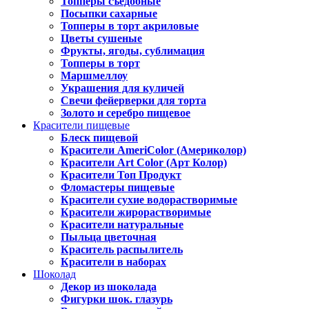
Топперы съедобные
Посыпки сахарные
Топперы в торт акриловые
Цветы сушеные
Фрукты, ягоды, сублимация
Топперы в торт
Маршмеллоу
Украшения для куличей
Свечи фейерверки для торта
Золото и серебро пищевое
Красители пищевые
Блеск пищевой
Красители AmeriColor (Америколор)
Красители Art Color (Арт Колор)
Красители Топ Продукт
Фломастеры пищевые
Красители сухие водорастворимые
Красители жирорастворимые
Красители натуральные
Пыльца цветочная
Краситель распылитель
Красители в наборах
Шоколад
Декор из шоколада
Фигурки шок. глазурь