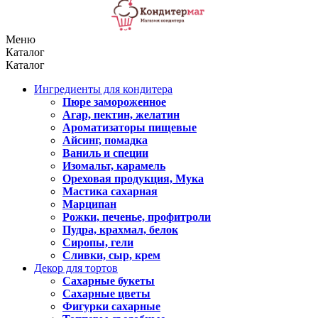
Меню
Каталог
Каталог
Ингредиенты для кондитера
Пюре замороженное
Агар, пектин, желатин
Ароматизаторы пищевые
Айсинг, помадка
Ваниль и специи
Изомальт, карамель
Ореховая продукция, Мука
Мастика сахарная
Марципан
Рожки, печенье, профитроли
Пудра, крахмал, белок
Сиропы, гели
Сливки, сыр, крем
Декор для тортов
Сахарные букеты
Сахарные цветы
Фигурки сахарные