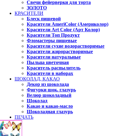
Свечи фейерверки для торта
ЗОЛОТО
КРАСИТЕЛИ
Блеск пищевой
Красители AmeriColor (Америколор)
Красители Art Color (Арт Колор)
Красители Топ Продукт
Фломастеры пищевые
Красители сухие водорастворимые
Красители жирорастворимые
Красители натуральные
Пыльца цветочная
Краситель распылитель
Красители в наборах
ШОКОЛАД, КАКАО
Декор из шоколада
Фигурки шок. глазурь
Велюр шоколадный
Шоколад
Какао и какао-масло
Шоколадная глазурь
ПЕЧАТЬ