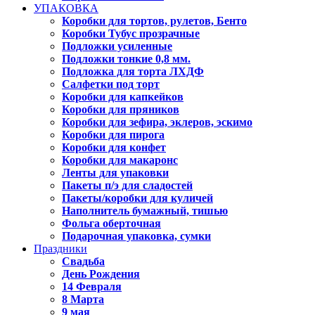
УПАКОВКА
Коробки для тортов, рулетов, Бенто
Коробки Тубус прозрачные
Подложки усиленные
Подложки тонкие 0,8 мм.
Подложка для торта ЛХДФ
Салфетки под торт
Коробки для капкейков
Коробки для пряников
Коробки для зефира, эклеров, эскимо
Коробки для пирога
Коробки для конфет
Коробки для макаронс
Ленты для упаковки
Пакеты п/э для сладостей
Пакеты/коробки для куличей
Наполнитель бумажный, тишью
Фольга оберточная
Подарочная упаковка, сумки
Праздники
Свадьба
День Рождения
14 Февраля
8 Марта
9 мая