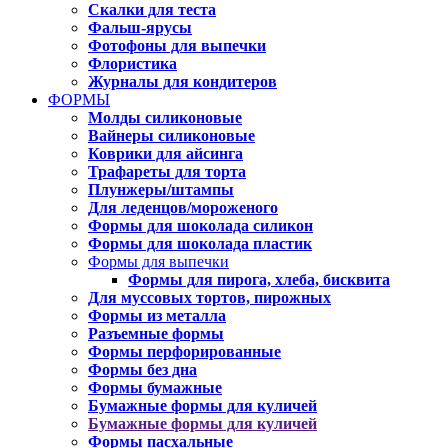
Скалки для теста
Фальш-ярусы
Фотофоны для выпечки
Флористика
Журналы для кондитеров
ФОРМЫ
Молды силиконовые
Вайнеры силиконовые
Коврики для айсинга
Трафареты для торта
Плунжеры/штампы
Для леденцов/мороженого
Формы для шоколада силикон
Формы для шоколада пластик
Формы для выпечки
Формы для пирога, хлеба, бисквита
Для муссовых тортов, пирожных
Формы из металла
Разъемные формы
Формы перфорированные
Формы без дна
Формы бумажные
Бумажные формы для куличей
Бумажные формы для куличей
Формы пасхальные