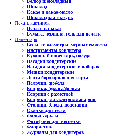
Велюр шоколадный
Шоколад
Какао и какао-масло
Шоколадная глазурь
Печать картинок
Печать на заказ
Бумага, чернила, гель для печати
Инвентарь
Весы, термометры, мерные емкости
Инструменты кондитера
Кухонный инвентарь, посуда
Насадки кондитерские
Насадки кондитерские в наборах
Мешки кондитерские
Лента бордюрная для торта
Палочки, дюбеля
Коврики, бумага/фольга
Коврики с разметкой
Коврики для эклеров/макаронс
Столики, блюда, подставки
Скалки для теста
Фальш-ярусы
Фотофоны для выпечки
Флористика
Журналы для кондитеров