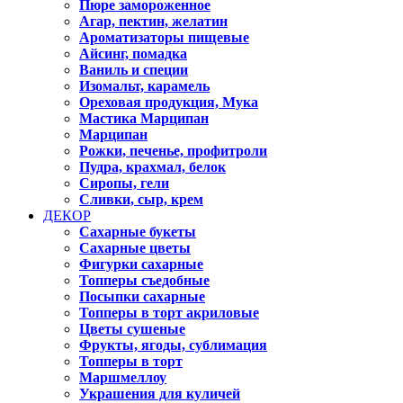
Пюре замороженное
Агар, пектин, желатин
Ароматизаторы пищевые
Айсинг, помадка
Ваниль и специи
Изомальт, карамель
Ореховая продукция, Мука
Мастика Марципан
Марципан
Рожки, печенье, профитроли
Пудра, крахмал, белок
Сиропы, гели
Сливки, сыр, крем
ДЕКОР
Сахарные букеты
Сахарные цветы
Фигурки сахарные
Топперы съедобные
Посыпки сахарные
Топперы в торт акриловые
Цветы сушеные
Фрукты, ягоды, сублимация
Топперы в торт
Маршмеллоу
Украшения для куличей