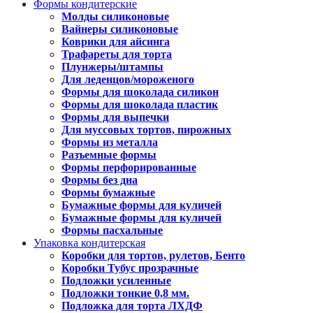
Формы кондитерские
Молды силиконовые
Вайнеры силиконовые
Коврики для айсинга
Трафареты для торта
Плунжеры/штампы
Для леденцов/мороженого
Формы для шоколада силикон
Формы для шоколада пластик
Формы для выпечки
Для муссовых тортов, пирожных
Формы из металла
Разъемные формы
Формы перфорированные
Формы без дна
Формы бумажные
Бумажные формы для куличей
Бумажные формы для куличей
Формы пасхальные
Упаковка кондитерская
Коробки для тортов, рулетов, Бенто
Коробки Тубус прозрачные
Подложки усиленные
Подложки тонкие 0,8 мм.
Подложка для торта ЛХДФ