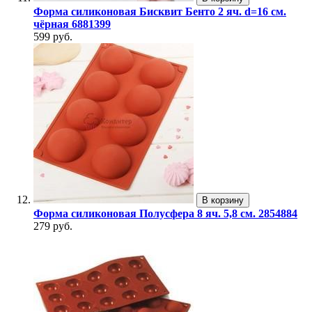
Форма силиконовая Бисквит Бенто 2 яч. d=16 см.
чёрная 6881399
599 руб.
В корзину
Форма силиконовая Полусфера 8 яч. 5,8 см. 2854884
279 руб.