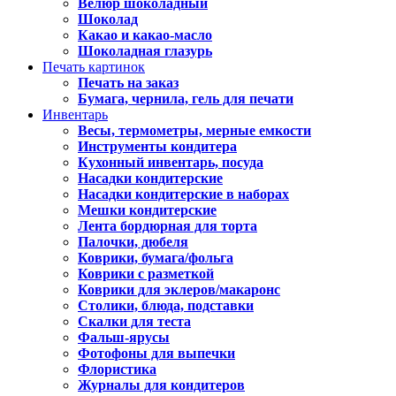
Велюр шоколадный
Шоколад
Какао и какао-масло
Шоколадная глазурь
Печать картинок
Печать на заказ
Бумага, чернила, гель для печати
Инвентарь
Весы, термометры, мерные емкости
Инструменты кондитера
Кухонный инвентарь, посуда
Насадки кондитерские
Насадки кондитерские в наборах
Мешки кондитерские
Лента бордюрная для торта
Палочки, дюбеля
Коврики, бумага/фольга
Коврики с разметкой
Коврики для эклеров/макаронс
Столики, блюда, подставки
Скалки для теста
Фальш-ярусы
Фотофоны для выпечки
Флористика
Журналы для кондитеров