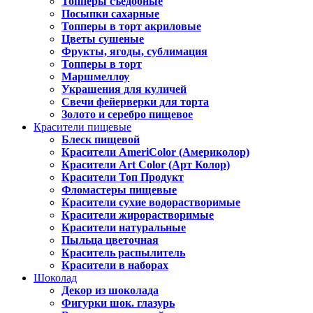
Топперы съедобные
Посыпки сахарные
Топперы в торт акриловые
Цветы сушеные
Фрукты, ягоды, сублимация
Топперы в торт
Маршмеллоу
Украшения для куличей
Свечи фейерверки для торта
Золото и серебро пищевое
Красители пищевые
Блеск пищевой
Красители AmeriColor (Америколор)
Красители Art Color (Арт Колор)
Красители Топ Продукт
Фломастеры пищевые
Красители сухие водорастворимые
Красители жирорастворимые
Красители натуральные
Пыльца цветочная
Краситель распылитель
Красители в наборах
Шоколад
Декор из шоколада
Фигурки шок. глазурь