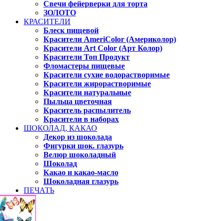
Свечи фейерверки для торта
ЗОЛОТО
КРАСИТЕЛИ
Блеск пищевой
Красители AmeriColor (Америколор)
Красители Art Color (Арт Колор)
Красители Топ Продукт
Фломастеры пищевые
Красители сухие водорастворимые
Красители жирорастворимые
Красители натуральные
Пыльца цветочная
Краситель распылитель
Красители в наборах
ШОКОЛАД, КАКАО
Декор из шоколада
Фигурки шок. глазурь
Велюр шоколадный
Шоколад
Какао и какао-масло
Шоколадная глазурь
ПЕЧАТЬ