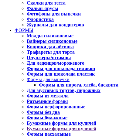
Скалки для теста
Фальш-ярусы
Фотофоны для выпечки
Флористика
Журналы для кондитеров
ФОРМЫ
Молды силиконовые
Вайнеры силиконовые
Коврики для айсинга
Трафареты для торта
Плунжеры/штампы
Для леденцов/мороженого
Формы для шоколада силикон
Формы для шоколада пластик
Формы для выпечки
Формы для пирога, хлеба, бисквита
Для муссовых тортов, пирожных
Формы из металла
Разъемные формы
Формы перфорированные
Формы без дна
Формы бумажные
Бумажные формы для куличей
Бумажные формы для куличей
Формы пасхальные