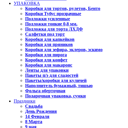
УПАКОВКА
Коробки для тортов, рулетов, Бенто
Коробки Тубус прозрачные
Подложки усиленные
Подложки тонкие 0,8 мм.
Подложка для торта ЛХДФ
Салфетки под торт
Коробки для капкейков
Коробки для пряников
Коробки для зефира, эклеров, эскимо
Коробки для пирога
Коробки для конфет
Коробки для макаронс
Ленты для упаковки
Пакеты п/э для сладостей
Пакеты/коробки для куличей
Наполнитель бумажный, тишью
Фольга оберточная
Подарочная упаковка, сумки
Праздники
Свадьба
День Рождения
14 Февраля
8 Марта
9 мая