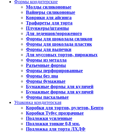
Формы кондитерские
Молды силиконовые
Вайнеры силиконовые
Коврики для айсинга
Трафареты для торта
Плунжеры/штампы
Для леденцов/мороженого
Формы для шоколада силикон
Формы для шоколада пластик
Формы для выпечки
Для муссовых тортов, пирожных
Формы из металла
Разъемные формы
Формы перфорированные
Формы без дна
Формы бумажные
Бумажные формы для куличей
Бумажные формы для куличей
Формы пасхальные
Упаковка кондитерская
Коробки для тортов, рулетов, Бенто
Коробки Тубус прозрачные
Подложки усиленные
Подложки тонкие 0,8 мм.
Подложка для торта ЛХДФ