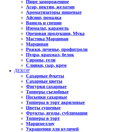
Пюре замороженное
Агар, пектин, желатин
Ароматизаторы пищевые
Айсинг, помадка
Ваниль и специи
Изомальт, карамель
Ореховая продукция, Мука
Мастика Марципан
Марципан
Рожки, печенье, профитроли
Пудра, крахмал, белок
Сиропы, гели
Сливки, сыр, крем
ДЕКОР
Сахарные букеты
Сахарные цветы
Фигурки сахарные
Топперы съедобные
Посыпки сахарные
Топперы в торт акриловые
Цветы сушеные
Фрукты, ягоды, сублимация
Топперы в торт
Маршмеллоу
Украшения для куличей