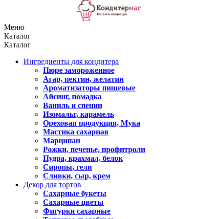
Меню
Каталог
Каталог
Ингредиенты для кондитера
Пюре замороженное
Агар, пектин, желатин
Ароматизаторы пищевые
Айсинг, помадка
Ваниль и специи
Изомальт, карамель
Ореховая продукция, Мука
Мастика сахарная
Марципан
Рожки, печенье, профитроли
Пудра, крахмал, белок
Сиропы, гели
Сливки, сыр, крем
Декор для тортов
Сахарные букеты
Сахарные цветы
Фигурки сахарные