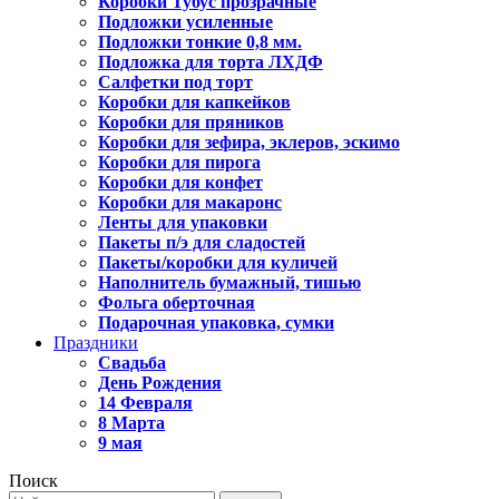
Коробки Тубус прозрачные
Подложки усиленные
Подложки тонкие 0,8 мм.
Подложка для торта ЛХДФ
Салфетки под торт
Коробки для капкейков
Коробки для пряников
Коробки для зефира, эклеров, эскимо
Коробки для пирога
Коробки для конфет
Коробки для макаронс
Ленты для упаковки
Пакеты п/э для сладостей
Пакеты/коробки для куличей
Наполнитель бумажный, тишью
Фольга оберточная
Подарочная упаковка, сумки
Праздники
Свадьба
День Рождения
14 Февраля
8 Марта
9 мая
Поиск