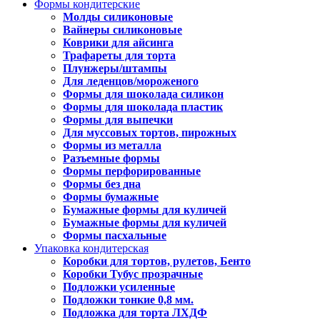
Формы кондитерские
Молды силиконовые
Вайнеры силиконовые
Коврики для айсинга
Трафареты для торта
Плунжеры/штампы
Для леденцов/мороженого
Формы для шоколада силикон
Формы для шоколада пластик
Формы для выпечки
Для муссовых тортов, пирожных
Формы из металла
Разъемные формы
Формы перфорированные
Формы без дна
Формы бумажные
Бумажные формы для куличей
Бумажные формы для куличей
Формы пасхальные
Упаковка кондитерская
Коробки для тортов, рулетов, Бенто
Коробки Тубус прозрачные
Подложки усиленные
Подложки тонкие 0,8 мм.
Подложка для торта ЛХДФ