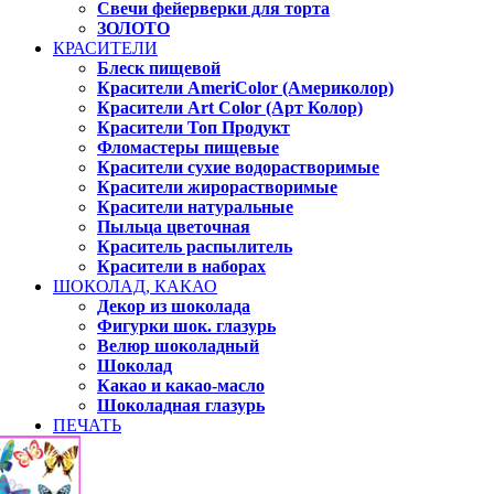
Свечи фейерверки для торта
ЗОЛОТО
КРАСИТЕЛИ
Блеск пищевой
Красители AmeriColor (Америколор)
Красители Art Color (Арт Колор)
Красители Топ Продукт
Фломастеры пищевые
Красители сухие водорастворимые
Красители жирорастворимые
Красители натуральные
Пыльца цветочная
Краситель распылитель
Красители в наборах
ШОКОЛАД, КАКАО
Декор из шоколада
Фигурки шок. глазурь
Велюр шоколадный
Шоколад
Какао и какао-масло
Шоколадная глазурь
ПЕЧАТЬ