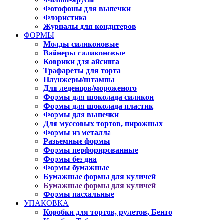
Фотофоны для выпечки
Флористика
Журналы для кондитеров
ФОРМЫ
Молды силиконовые
Вайнеры силиконовые
Коврики для айсинга
Трафареты для торта
Плунжеры/штампы
Для леденцов/мороженого
Формы для шоколада силикон
Формы для шоколада пластик
Формы для выпечки
Для муссовых тортов, пирожных
Формы из металла
Разъемные формы
Формы перфорированные
Формы без дна
Формы бумажные
Бумажные формы для куличей
Бумажные формы для куличей
Формы пасхальные
УПАКОВКА
Коробки для тортов, рулетов, Бенто