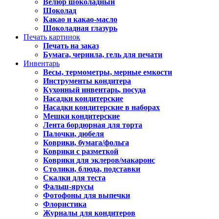
Велюр шоколадный
Шоколад
Какао и какао-масло
Шоколадная глазурь
Печать картинок
Печать на заказ
Бумага, чернила, гель для печати
Инвентарь
Весы, термометры, мерные емкости
Инструменты кондитера
Кухонный инвентарь, посуда
Насадки кондитерские
Насадки кондитерские в наборах
Мешки кондитерские
Лента бордюрная для торта
Палочки, дюбеля
Коврики, бумага/фольга
Коврики с разметкой
Коврики для эклеров/макаронс
Столики, блюда, подставки
Скалки для теста
Фальш-ярусы
Фотофоны для выпечки
Флористика
Журналы для кондитеров