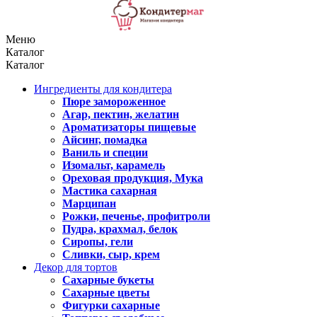
Меню
Каталог
Каталог
Ингредиенты для кондитера
Пюре замороженное
Агар, пектин, желатин
Ароматизаторы пищевые
Айсинг, помадка
Ваниль и специи
Изомальт, карамель
Ореховая продукция, Мука
Мастика сахарная
Марципан
Рожки, печенье, профитроли
Пудра, крахмал, белок
Сиропы, гели
Сливки, сыр, крем
Декор для тортов
Сахарные букеты
Сахарные цветы
Фигурки сахарные