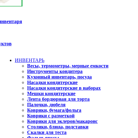
инвентаря
уктов
ИНВЕНТАРЬ
Весы, термометры, мерные емкости
Инструменты кондитера
Кухонный инвентарь, посуда
Насадки кондитерские
Насадки кондитерские в наборах
Мешки кондитерские
Лента бордюрная для торта
Палочки, дюбеля
Коврики, бумага/фольга
Коврики с разметкой
Коврики для эклеров/макаронс
Столики, блюда, подставки
Скалки для теста
Фальш-ярусы