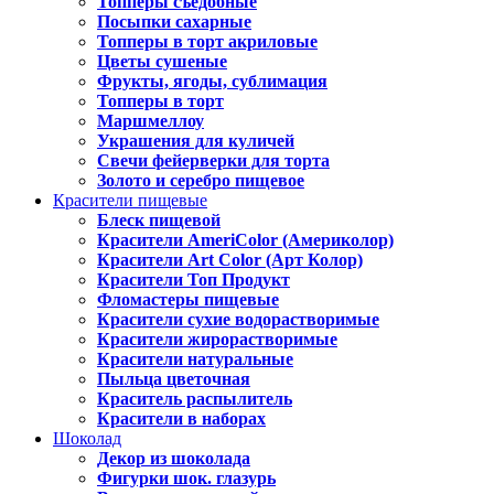
Топперы съедобные
Посыпки сахарные
Топперы в торт акриловые
Цветы сушеные
Фрукты, ягоды, сублимация
Топперы в торт
Маршмеллоу
Украшения для куличей
Свечи фейерверки для торта
Золото и серебро пищевое
Красители пищевые
Блеск пищевой
Красители AmeriColor (Америколор)
Красители Art Color (Арт Колор)
Красители Топ Продукт
Фломастеры пищевые
Красители сухие водорастворимые
Красители жирорастворимые
Красители натуральные
Пыльца цветочная
Краситель распылитель
Красители в наборах
Шоколад
Декор из шоколада
Фигурки шок. глазурь