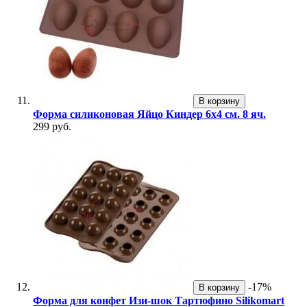
В корзину
Форма силиконовая Яйцо Киндер 6х4 см. 8 яч.
299 руб.
-17%
В корзину
Форма для конфет Изи-шок Тартюфино Silikomart