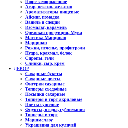
Пюре замороженное
Агар, пектин, желатин
Ароматизаторы пищевые
Айсинг, помадка
Ваниль и специи
Изомальт, карамель
Ореховая продукция, Мука
Мастика Марципан
Марципан
Рожки, печенье, профитроли
Пудра, крахмал, белок
Сиропы, гели
Сливки, сыр, крем
ДЕКОР
Сахарные букеты
Сахарные цветы
Фигурки сахарные
Топперы съедобные
Посыпки сахарные
Топперы в торт акриловые
Цветы сушеные
Фрукты, ягоды, сублимация
Топперы в торт
Маршмеллоу
Украшения для куличей