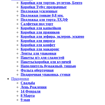
Коробки для тортов, рулетов, Бенто
Коробки Тубус прозрачные
Подложки усиленные
Подложки тонкие 0,8 мм.
Подложка для торта ЛХДФ
Салфетки под торт
Коробки для капкейков
Коробки для пряников
Коробки для зефира, эклеров, эскимо
Коробки для пирога
Коробки для конфет
Коробки для макаронс
Ленты для упаковки
Пакеты п/э для сладостей
Пакеты/коробки для куличей
Наполнитель бумажный, тишью
Фольга оберточная
Подарочная упаковка, сумки
Праздники
Свадьба
День Рождения
14 Февраля
8 Марта
9 мая