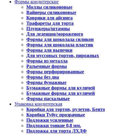
Формы кондитерские
Молды силиконовые
Вайнеры силиконовые
Коврики для айсинга
Трафареты для торта
Плунжеры/штампы
Для леденцов/мороженого
Формы для шоколада силикон
Формы для шоколада пластик
Формы для выпечки
Для муссовых тортов, пирожных
Формы из металла
Разъемные формы
Формы перфорированные
Формы без дна
Формы бумажные
Бумажные формы для куличей
Бумажные формы для куличей
Формы пасхальные
Упаковка кондитерская
Коробки для тортов, рулетов, Бенто
Коробки Тубус прозрачные
Подложки усиленные
Подложки тонкие 0,8 мм.
Подложка для торта ЛХДФ