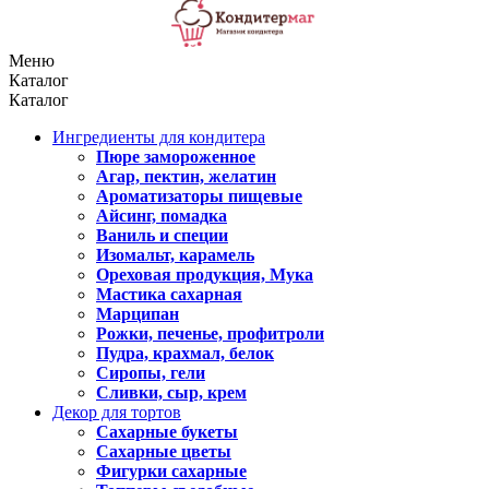
Меню
Каталог
Каталог
Ингредиенты для кондитера
Пюре замороженное
Агар, пектин, желатин
Ароматизаторы пищевые
Айсинг, помадка
Ваниль и специи
Изомальт, карамель
Ореховая продукция, Мука
Мастика сахарная
Марципан
Рожки, печенье, профитроли
Пудра, крахмал, белок
Сиропы, гели
Сливки, сыр, крем
Декор для тортов
Сахарные букеты
Сахарные цветы
Фигурки сахарные