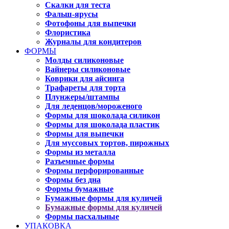
Скалки для теста
Фальш-ярусы
Фотофоны для выпечки
Флористика
Журналы для кондитеров
ФОРМЫ
Молды силиконовые
Вайнеры силиконовые
Коврики для айсинга
Трафареты для торта
Плунжеры/штампы
Для леденцов/мороженого
Формы для шоколада силикон
Формы для шоколада пластик
Формы для выпечки
Для муссовых тортов, пирожных
Формы из металла
Разъемные формы
Формы перфорированные
Формы без дна
Формы бумажные
Бумажные формы для куличей
Бумажные формы для куличей
Формы пасхальные
УПАКОВКА