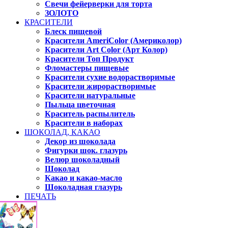
Свечи фейерверки для торта
ЗОЛОТО
КРАСИТЕЛИ
Блеск пищевой
Красители AmeriColor (Америколор)
Красители Art Color (Арт Колор)
Красители Топ Продукт
Фломастеры пищевые
Красители сухие водорастворимые
Красители жирорастворимые
Красители натуральные
Пыльца цветочная
Краситель распылитель
Красители в наборах
ШОКОЛАД, КАКАО
Декор из шоколада
Фигурки шок. глазурь
Велюр шоколадный
Шоколад
Какао и какао-масло
Шоколадная глазурь
ПЕЧАТЬ