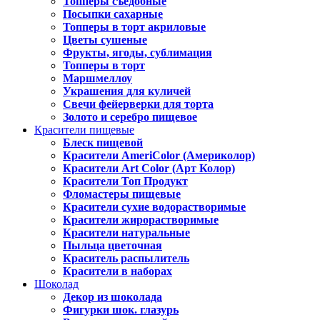
Топперы съедобные
Посыпки сахарные
Топперы в торт акриловые
Цветы сушеные
Фрукты, ягоды, сублимация
Топперы в торт
Маршмеллоу
Украшения для куличей
Свечи фейерверки для торта
Золото и серебро пищевое
Красители пищевые
Блеск пищевой
Красители AmeriColor (Америколор)
Красители Art Color (Арт Колор)
Красители Топ Продукт
Фломастеры пищевые
Красители сухие водорастворимые
Красители жирорастворимые
Красители натуральные
Пыльца цветочная
Краситель распылитель
Красители в наборах
Шоколад
Декор из шоколада
Фигурки шок. глазурь