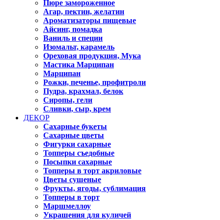
Пюре замороженное
Агар, пектин, желатин
Ароматизаторы пищевые
Айсинг, помадка
Ваниль и специи
Изомальт, карамель
Ореховая продукция, Мука
Мастика Марципан
Марципан
Рожки, печенье, профитроли
Пудра, крахмал, белок
Сиропы, гели
Сливки, сыр, крем
ДЕКОР
Сахарные букеты
Сахарные цветы
Фигурки сахарные
Топперы съедобные
Посыпки сахарные
Топперы в торт акриловые
Цветы сушеные
Фрукты, ягоды, сублимация
Топперы в торт
Маршмеллоу
Украшения для куличей