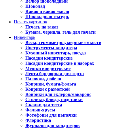
Велюр шоколадный
Шоколад
Какао и какао-масло
Шоколадная глазурь
Печать картинок
Печать на заказ
Бумага, чернила, гель для печати
Инвентарь
Весы, термометры, мерные емкости
Инструменты кондитера
Кухонный инвентарь, посуда
Насадки кондитерские
Насадки кондитерские в наборах
Мешки кондитерские
Лента бордюрная для торта
Палочки, дюбеля
Коврики, бумага/фольга
Коврики с разметкой
Коврики для эклеров/макаронс
Столики, блюда, подставки
Скалки для теста
Фальш-ярусы
Фотофоны для выпечки
Флористика
Журналы для кондитеров