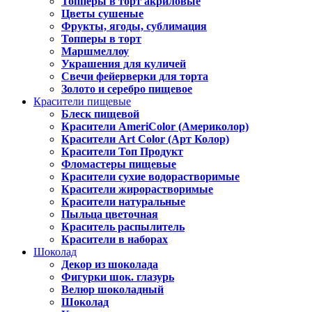
Топперы в торт акриловые
Цветы сушеные
Фрукты, ягоды, сублимация
Топперы в торт
Маршмеллоу
Украшения для куличей
Свечи фейерверки для торта
Золото и серебро пищевое
Красители пищевые
Блеск пищевой
Красители AmeriColor (Америколор)
Красители Art Color (Арт Колор)
Красители Топ Продукт
Фломастеры пищевые
Красители сухие водорастворимые
Красители жирорастворимые
Красители натуральные
Пыльца цветочная
Краситель распылитель
Красители в наборах
Шоколад
Декор из шоколада
Фигурки шок. глазурь
Велюр шоколадный
Шоколад