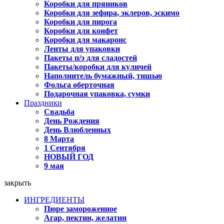
Коробки для пряников
Коробки для зефира, эклеров, эскимо
Коробки для пирога
Коробки для конфет
Коробки для макаронс
Ленты для упаковки
Пакеты п/э для сладостей
Пакеты/коробки для куличей
Наполнитель бумажный, тишью
Фольга оберточная
Подарочная упаковка, сумки
Праздники
Свадьба
День Рождения
День Влюбленных
8 Марта
1 Сентября
НОВЫЙ ГОД
9 мая
закрыть
ИНГРЕДИЕНТЫ
Пюре замороженное
Агар, пектин, желатин