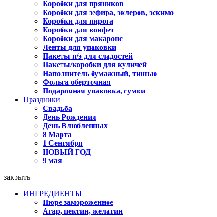
Коробки для пряников
Коробки для зефира, эклеров, эскимо
Коробки для пирога
Коробки для конфет
Коробки для макаронс
Ленты для упаковки
Пакеты п/э для сладостей
Пакеты/коробки для куличей
Наполнитель бумажный, тишью
Фольга оберточная
Подарочная упаковка, сумки
Праздники
Свадьба
День Рождения
День Влюбленных
8 Марта
1 Сентября
НОВЫЙ ГОД
9 мая
закрыть
ИНГРЕДИЕНТЫ
Пюре замороженное
Агар, пектин, желатин