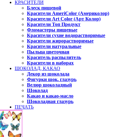
КРАСИТЕЛИ
Блеск пищевой
Красители AmeriColor (Америколор)
Красители Art Color (Арт Колор)
Красители Топ Продукт
Фломастеры пищевые
Красители сухие водорастворимые
Красители жирорастворимые
Красители натуральные
Пыльца цветочная
Краситель распылитель
Красители в наборах
ШОКОЛАД, КАКАО
Декор из шоколада
Фигурки шок. глазурь
Велюр шоколадный
Шоколад
Какао и какао-масло
Шоколадная глазурь
ПЕЧАТЬ