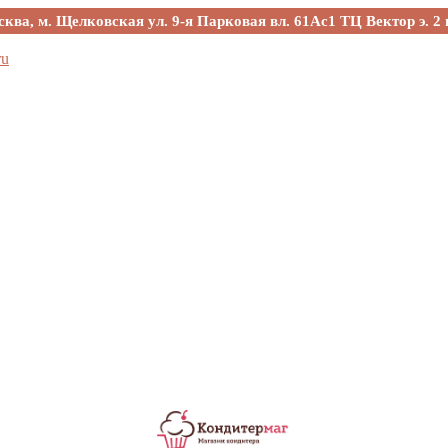
сква, м. Щелковская ул. 9-я Парковая вл. 61Ас1 ТЦ Вектор э. 2 
ru