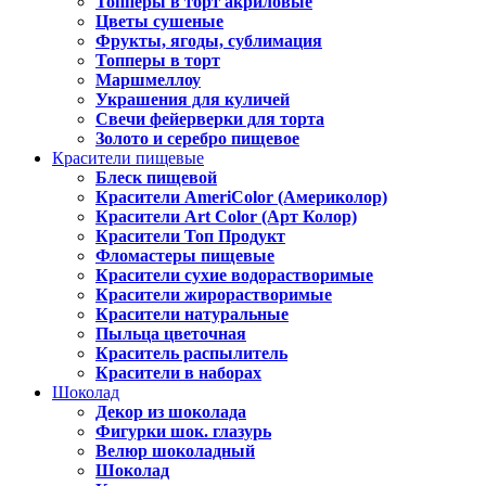
Топперы в торт акриловые
Цветы сушеные
Фрукты, ягоды, сублимация
Топперы в торт
Маршмеллоу
Украшения для куличей
Свечи фейерверки для торта
Золото и серебро пищевое
Красители пищевые
Блеск пищевой
Красители AmeriColor (Америколор)
Красители Art Color (Арт Колор)
Красители Топ Продукт
Фломастеры пищевые
Красители сухие водорастворимые
Красители жирорастворимые
Красители натуральные
Пыльца цветочная
Краситель распылитель
Красители в наборах
Шоколад
Декор из шоколада
Фигурки шок. глазурь
Велюр шоколадный
Шоколад