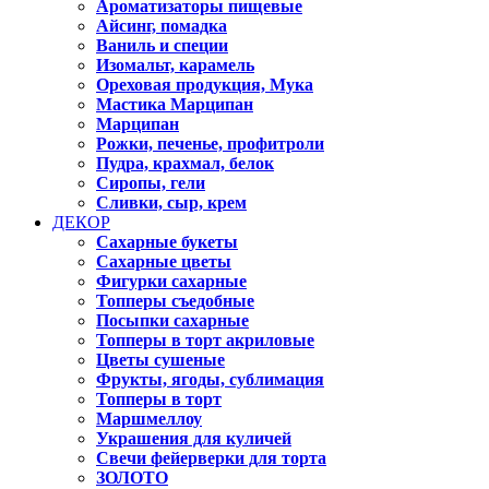
Ароматизаторы пищевые
Айсинг, помадка
Ваниль и специи
Изомальт, карамель
Ореховая продукция, Мука
Мастика Марципан
Марципан
Рожки, печенье, профитроли
Пудра, крахмал, белок
Сиропы, гели
Сливки, сыр, крем
ДЕКОР
Сахарные букеты
Сахарные цветы
Фигурки сахарные
Топперы съедобные
Посыпки сахарные
Топперы в торт акриловые
Цветы сушеные
Фрукты, ягоды, сублимация
Топперы в торт
Маршмеллоу
Украшения для куличей
Свечи фейерверки для торта
ЗОЛОТО