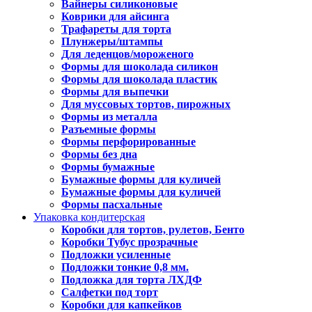
Вайнеры силиконовые
Коврики для айсинга
Трафареты для торта
Плунжеры/штампы
Для леденцов/мороженого
Формы для шоколада силикон
Формы для шоколада пластик
Формы для выпечки
Для муссовых тортов, пирожных
Формы из металла
Разъемные формы
Формы перфорированные
Формы без дна
Формы бумажные
Бумажные формы для куличей
Бумажные формы для куличей
Формы пасхальные
Упаковка кондитерская
Коробки для тортов, рулетов, Бенто
Коробки Тубус прозрачные
Подложки усиленные
Подложки тонкие 0,8 мм.
Подложка для торта ЛХДФ
Салфетки под торт
Коробки для капкейков