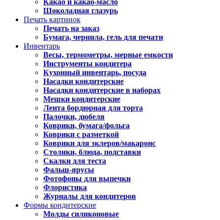
Какао и какао-масло
Шоколадная глазурь
Печать картинок
Печать на заказ
Бумага, чернила, гель для печати
Инвентарь
Весы, термометры, мерные емкости
Инструменты кондитера
Кухонный инвентарь, посуда
Насадки кондитерские
Насадки кондитерские в наборах
Мешки кондитерские
Лента бордюрная для торта
Палочки, дюбеля
Коврики, бумага/фольга
Коврики с разметкой
Коврики для эклеров/макаронс
Столики, блюда, подставки
Скалки для теста
Фальш-ярусы
Фотофоны для выпечки
Флористика
Журналы для кондитеров
Формы кондитерские
Молды силиконовые