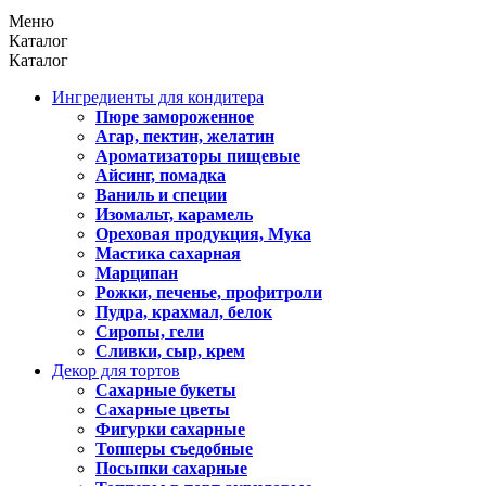
Меню
Каталог
Каталог
Ингредиенты для кондитера
Пюре замороженное
Агар, пектин, желатин
Ароматизаторы пищевые
Айсинг, помадка
Ваниль и специи
Изомальт, карамель
Ореховая продукция, Мука
Мастика сахарная
Марципан
Рожки, печенье, профитроли
Пудра, крахмал, белок
Сиропы, гели
Сливки, сыр, крем
Декор для тортов
Сахарные букеты
Сахарные цветы
Фигурки сахарные
Топперы съедобные
Посыпки сахарные