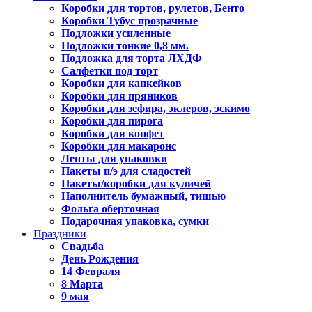
Коробки для тортов, рулетов, Бенто
Коробки Тубус прозрачные
Подложки усиленные
Подложки тонкие 0,8 мм.
Подложка для торта ЛХДФ
Салфетки под торт
Коробки для капкейков
Коробки для пряников
Коробки для зефира, эклеров, эскимо
Коробки для пирога
Коробки для конфет
Коробки для макаронс
Ленты для упаковки
Пакеты п/э для сладостей
Пакеты/коробки для куличей
Наполнитель бумажный, тишью
Фольга оберточная
Подарочная упаковка, сумки
Праздники
Свадьба
День Рождения
14 Февраля
8 Марта
9 мая