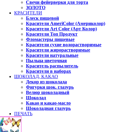
Свечи фейерверки для торта
ЗОЛОТО
КРАСИТЕЛИ
Блеск пищевой
Красители AmeriColor (Америколор)
Красители Art Color (Арт Колор)
Красители Топ Продукт
Фломастеры пищевые
Красители сухие водорастворимые
Красители жирорастворимые
Красители натуральные
Пыльца цветочная
Краситель распылитель
Красители в наборах
ШОКОЛАД, КАКАО
Декор из шоколада
Фигурки шок. глазурь
Велюр шоколадный
Шоколад
Какао и какао-масло
Шоколадная глазурь
ПЕЧАТЬ