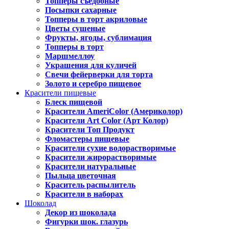
Топперы съедобные
Посыпки сахарные
Топперы в торт акриловые
Цветы сушеные
Фрукты, ягоды, сублимация
Топперы в торт
Маршмеллоу
Украшения для куличей
Свечи фейерверки для торта
Золото и серебро пищевое
Красители пищевые
Блеск пищевой
Красители AmeriColor (Америколор)
Красители Art Color (Арт Колор)
Красители Топ Продукт
Фломастеры пищевые
Красители сухие водорастворимые
Красители жирорастворимые
Красители натуральные
Пыльца цветочная
Краситель распылитель
Красители в наборах
Шоколад
Декор из шоколада
Фигурки шок. глазурь