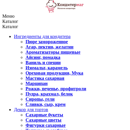
Меню
Каталог
Каталог
Ингредиенты для кондитера
Пюре замороженное
Агар, пектин, желатин
Ароматизаторы пищевые
Айсинг, помадка
Ваниль и специи
Изомальт, карамель
Ореховая продукция, Мука
Мастика сахарная
Марципан
Рожки, печенье, профитроли
Пудра, крахмал, белок
Сиропы, гели
Сливки, сыр, крем
Декор для тортов
Сахарные букеты
Сахарные цветы
Фигурки сахарные