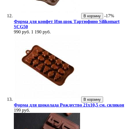
-17%
В корзину
Форма для конфет Изи-шок Тартюфино Silikomart
SCG50
990 руб.
1 190 руб.
В корзину
Форма для шоколада Рождество 21x10,5 см. силикон
199 руб.