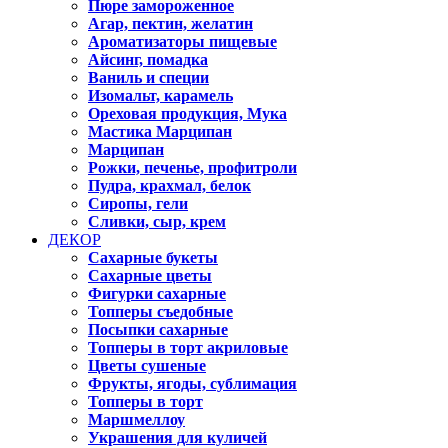
Пюре замороженное
Агар, пектин, желатин
Ароматизаторы пищевые
Айсинг, помадка
Ваниль и специи
Изомальт, карамель
Ореховая продукция, Мука
Мастика Марципан
Марципан
Рожки, печенье, профитроли
Пудра, крахмал, белок
Сиропы, гели
Сливки, сыр, крем
ДЕКОР
Сахарные букеты
Сахарные цветы
Фигурки сахарные
Топперы съедобные
Посыпки сахарные
Топперы в торт акриловые
Цветы сушеные
Фрукты, ягоды, сублимация
Топперы в торт
Маршмеллоу
Украшения для куличей