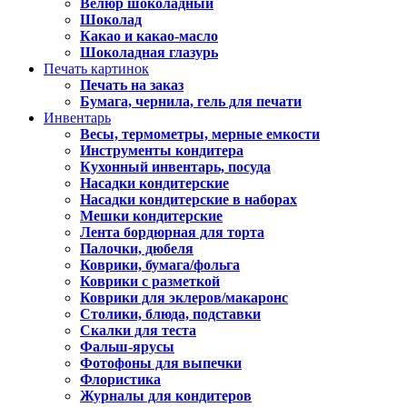
Велюр шоколадный
Шоколад
Какао и какао-масло
Шоколадная глазурь
Печать картинок
Печать на заказ
Бумага, чернила, гель для печати
Инвентарь
Весы, термометры, мерные емкости
Инструменты кондитера
Кухонный инвентарь, посуда
Насадки кондитерские
Насадки кондитерские в наборах
Мешки кондитерские
Лента бордюрная для торта
Палочки, дюбеля
Коврики, бумага/фольга
Коврики с разметкой
Коврики для эклеров/макаронс
Столики, блюда, подставки
Скалки для теста
Фальш-ярусы
Фотофоны для выпечки
Флористика
Журналы для кондитеров