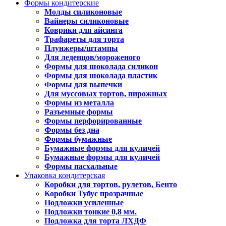
Формы кондитерские
Молды силиконовые
Вайнеры силиконовые
Коврики для айсинга
Трафареты для торта
Плунжеры/штампы
Для леденцов/мороженого
Формы для шоколада силикон
Формы для шоколада пластик
Формы для выпечки
Для муссовых тортов, пирожных
Формы из металла
Разъемные формы
Формы перфорированные
Формы без дна
Формы бумажные
Бумажные формы для куличей
Бумажные формы для куличей
Формы пасхальные
Упаковка кондитерская
Коробки для тортов, рулетов, Бенто
Коробки Тубус прозрачные
Подложки усиленные
Подложки тонкие 0,8 мм.
Подложка для торта ЛХДФ