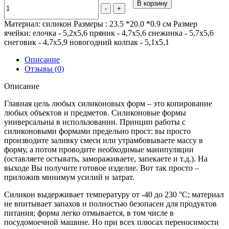
В корзину
-
+
Материал: силикон Размеры : 23.5 *20.0 *0.9 см Размер
ячейки: елочка - 5,2x5,6 пряник - 4,7x5,6 снежинка - 5,7x5,6
снеговик - 4,7x5,9 новогодний колпак - 5,1x5,1
Описание
Отзывы (0)
Описание
Главная цель любых силиконовых форм – это копирование
любых объектов и предметов. Силиконовые формы
универсальны в использовании. Принцип работы с
силиконовыми формами предельно прост: вы просто
производите заливку смеси или утрамбовываете массу в
форму, а потом проводите необходимые манипуляции
(оставляете остывать, замораживаете, запекаете и т.д.). На
выходе Вы получите готовое изделие. Вот так просто –
приложив минимум усилий и затрат.
Силикон выдерживает температуру от -40 до 230 °С; материал
не впитывает запахов и полностью безопасен для продуктов
питания; форма легко отмывается, в том числе в
посудомоечной машине. Но при всех плюсах переносимости