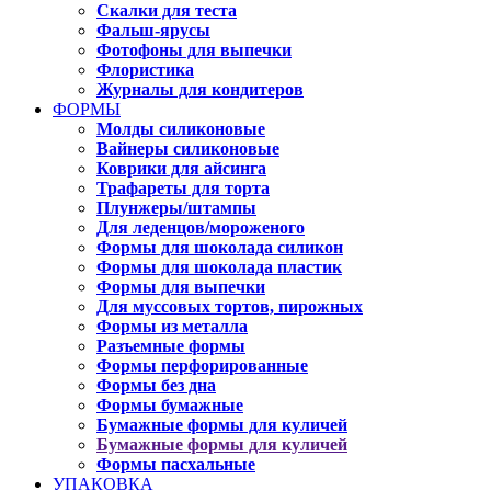
Скалки для теста
Фальш-ярусы
Фотофоны для выпечки
Флористика
Журналы для кондитеров
ФОРМЫ
Молды силиконовые
Вайнеры силиконовые
Коврики для айсинга
Трафареты для торта
Плунжеры/штампы
Для леденцов/мороженого
Формы для шоколада силикон
Формы для шоколада пластик
Формы для выпечки
Для муссовых тортов, пирожных
Формы из металла
Разъемные формы
Формы перфорированные
Формы без дна
Формы бумажные
Бумажные формы для куличей
Бумажные формы для куличей
Формы пасхальные
УПАКОВКА