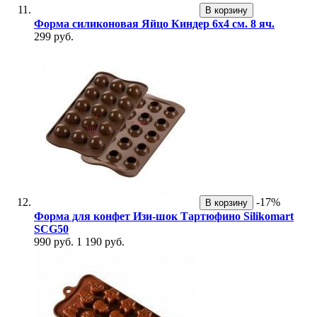
В корзину
Форма силиконовая Яйцо Киндер 6х4 см. 8 яч.
299 руб.
-17%
В корзину
Форма для конфет Изи-шок Тартюфино Silikomart
SCG50
990 руб.
1 190 руб.