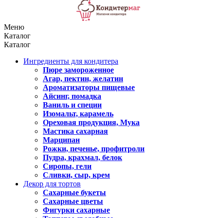
Меню
Каталог
Каталог
Ингредиенты для кондитера
Пюре замороженное
Агар, пектин, желатин
Ароматизаторы пищевые
Айсинг, помадка
Ваниль и специи
Изомальт, карамель
Ореховая продукция, Мука
Мастика сахарная
Марципан
Рожки, печенье, профитроли
Пудра, крахмал, белок
Сиропы, гели
Сливки, сыр, крем
Декор для тортов
Сахарные букеты
Сахарные цветы
Фигурки сахарные