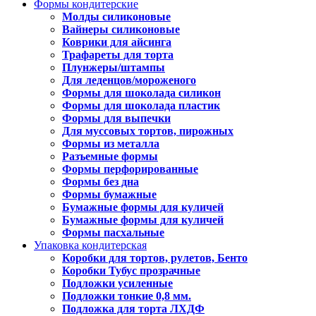
Формы кондитерские
Молды силиконовые
Вайнеры силиконовые
Коврики для айсинга
Трафареты для торта
Плунжеры/штампы
Для леденцов/мороженого
Формы для шоколада силикон
Формы для шоколада пластик
Формы для выпечки
Для муссовых тортов, пирожных
Формы из металла
Разъемные формы
Формы перфорированные
Формы без дна
Формы бумажные
Бумажные формы для куличей
Бумажные формы для куличей
Формы пасхальные
Упаковка кондитерская
Коробки для тортов, рулетов, Бенто
Коробки Тубус прозрачные
Подложки усиленные
Подложки тонкие 0,8 мм.
Подложка для торта ЛХДФ