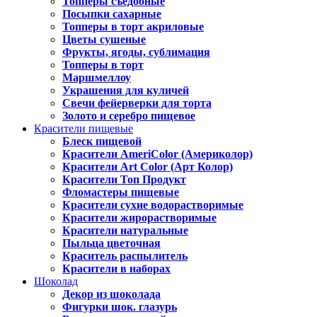
Топперы съедобные
Посыпки сахарные
Топперы в торт акриловые
Цветы сушеные
Фрукты, ягоды, сублимация
Топперы в торт
Маршмеллоу
Украшения для куличей
Свечи фейерверки для торта
Золото и серебро пищевое
Красители пищевые
Блеск пищевой
Красители AmeriColor (Америколор)
Красители Art Color (Арт Колор)
Красители Топ Продукт
Фломастеры пищевые
Красители сухие водорастворимые
Красители жирорастворимые
Красители натуральные
Пыльца цветочная
Краситель распылитель
Красители в наборах
Шоколад
Декор из шоколада
Фигурки шок. глазурь