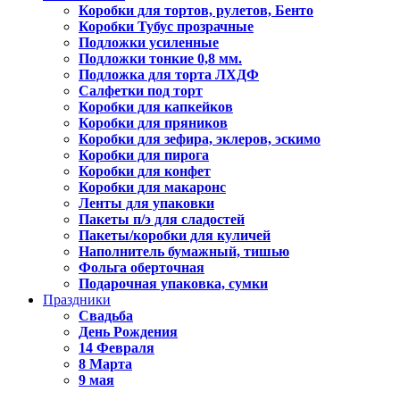
Коробки для тортов, рулетов, Бенто
Коробки Тубус прозрачные
Подложки усиленные
Подложки тонкие 0,8 мм.
Подложка для торта ЛХДФ
Салфетки под торт
Коробки для капкейков
Коробки для пряников
Коробки для зефира, эклеров, эскимо
Коробки для пирога
Коробки для конфет
Коробки для макаронс
Ленты для упаковки
Пакеты п/э для сладостей
Пакеты/коробки для куличей
Наполнитель бумажный, тишью
Фольга оберточная
Подарочная упаковка, сумки
Праздники
Свадьба
День Рождения
14 Февраля
8 Марта
9 мая