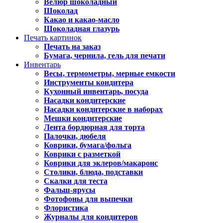
Велюр шоколадный
Шоколад
Какао и какао-масло
Шоколадная глазурь
Печать картинок
Печать на заказ
Бумага, чернила, гель для печати
Инвентарь
Весы, термометры, мерные емкости
Инструменты кондитера
Кухонный инвентарь, посуда
Насадки кондитерские
Насадки кондитерские в наборах
Мешки кондитерские
Лента бордюрная для торта
Палочки, дюбеля
Коврики, бумага/фольга
Коврики с разметкой
Коврики для эклеров/макаронс
Столики, блюда, подставки
Скалки для теста
Фальш-ярусы
Фотофоны для выпечки
Флористика
Журналы для кондитеров