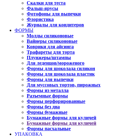
Скалки для теста
Фальш-ярусы
Фотофоны для выпечки
Флористика
Журналы для кондитеров
ФОРМЫ
Молды силиконовые
Вайнеры силиконовые
Коврики для айсинга
Трафареты для торта
Плунжеры/штампы
Для леденцов/мороженого
Формы для шоколада силикон
Формы для шоколада пластик
Формы для выпечки
Для муссовых тортов, пирожных
Формы из металла
Разъемные формы
Формы перфорированные
Формы без дна
Формы бумажные
Бумажные формы для куличей
Бумажные формы для куличей
Формы пасхальные
УПАКОВКА