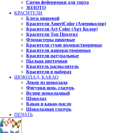
Свечи фейерверки для торта
ЗОЛОТО
КРАСИТЕЛИ
Блеск пищевой
Красители AmeriColor (Америколор)
Красители Art Color (Арт Колор)
Красители Топ Продукт
Фломастеры пищевые
Красители сухие водорастворимые
Красители жирорастворимые
Красители натуральные
Пыльца цветочная
Краситель распылитель
Красители в наборах
ШОКОЛАД, КАКАО
Декор из шоколада
Фигурки шок. глазурь
Велюр шоколадный
Шоколад
Какао и какао-масло
Шоколадная глазурь
ПЕЧАТЬ