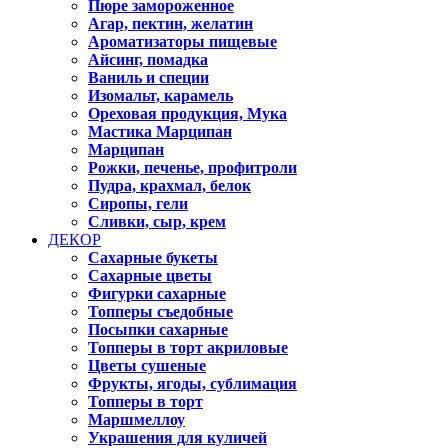
Пюре замороженное
Агар, пектин, желатин
Ароматизаторы пищевые
Айсинг, помадка
Ваниль и специи
Изомальт, карамель
Ореховая продукция, Мука
Мастика Марципан
Марципан
Рожки, печенье, профитроли
Пудра, крахмал, белок
Сиропы, гели
Сливки, сыр, крем
ДЕКОР
Сахарные букеты
Сахарные цветы
Фигурки сахарные
Топперы съедобные
Посыпки сахарные
Топперы в торт акриловые
Цветы сушеные
Фрукты, ягоды, сублимация
Топперы в торт
Маршмеллоу
Украшения для куличей