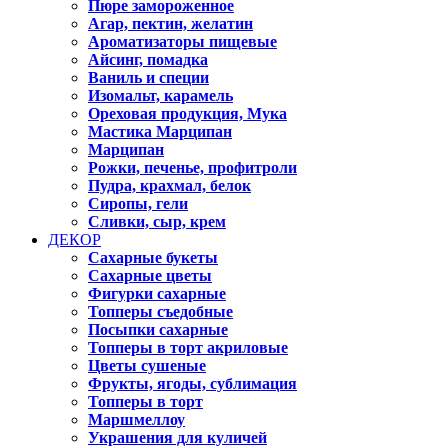
Пюре замороженное
Агар, пектин, желатин
Ароматизаторы пищевые
Айсинг, помадка
Ваниль и специи
Изомальт, карамель
Ореховая продукция, Мука
Мастика Марципан
Марципан
Рожки, печенье, профитроли
Пудра, крахмал, белок
Сиропы, гели
Сливки, сыр, крем
ДЕКОР
Сахарные букеты
Сахарные цветы
Фигурки сахарные
Топперы съедобные
Посыпки сахарные
Топперы в торт акриловые
Цветы сушеные
Фрукты, ягоды, сублимация
Топперы в торт
Маршмеллоу
Украшения для куличей