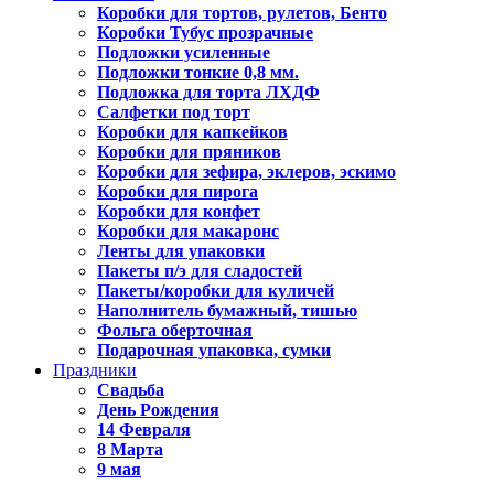
Коробки для тортов, рулетов, Бенто
Коробки Тубус прозрачные
Подложки усиленные
Подложки тонкие 0,8 мм.
Подложка для торта ЛХДФ
Салфетки под торт
Коробки для капкейков
Коробки для пряников
Коробки для зефира, эклеров, эскимо
Коробки для пирога
Коробки для конфет
Коробки для макаронс
Ленты для упаковки
Пакеты п/э для сладостей
Пакеты/коробки для куличей
Наполнитель бумажный, тишью
Фольга оберточная
Подарочная упаковка, сумки
Праздники
Свадьба
День Рождения
14 Февраля
8 Марта
9 мая