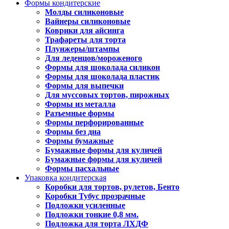
Формы кондитерские
Молды силиконовые
Вайнеры силиконовые
Коврики для айсинга
Трафареты для торта
Плунжеры/штампы
Для леденцов/мороженого
Формы для шоколада силикон
Формы для шоколада пластик
Формы для выпечки
Для муссовых тортов, пирожных
Формы из металла
Разъемные формы
Формы перфорированные
Формы без дна
Формы бумажные
Бумажные формы для куличей
Бумажные формы для куличей
Формы пасхальные
Упаковка кондитерская
Коробки для тортов, рулетов, Бенто
Коробки Тубус прозрачные
Подложки усиленные
Подложки тонкие 0,8 мм.
Подложка для торта ЛХДФ