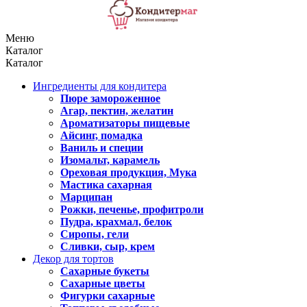
Меню
Каталог
Каталог
Ингредиенты для кондитера
Пюре замороженное
Агар, пектин, желатин
Ароматизаторы пищевые
Айсинг, помадка
Ваниль и специи
Изомальт, карамель
Ореховая продукция, Мука
Мастика сахарная
Марципан
Рожки, печенье, профитроли
Пудра, крахмал, белок
Сиропы, гели
Сливки, сыр, крем
Декор для тортов
Сахарные букеты
Сахарные цветы
Фигурки сахарные