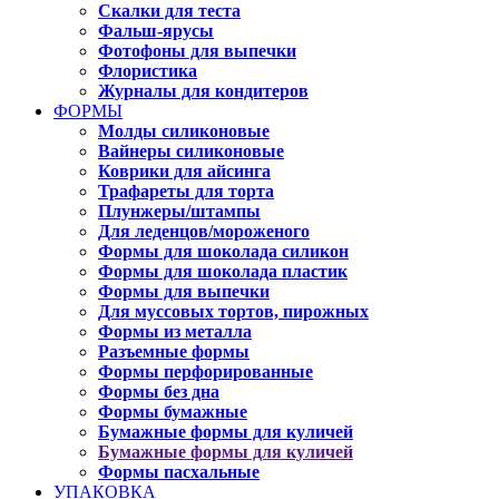
Скалки для теста
Фальш-ярусы
Фотофоны для выпечки
Флористика
Журналы для кондитеров
ФОРМЫ
Молды силиконовые
Вайнеры силиконовые
Коврики для айсинга
Трафареты для торта
Плунжеры/штампы
Для леденцов/мороженого
Формы для шоколада силикон
Формы для шоколада пластик
Формы для выпечки
Для муссовых тортов, пирожных
Формы из металла
Разъемные формы
Формы перфорированные
Формы без дна
Формы бумажные
Бумажные формы для куличей
Бумажные формы для куличей
Формы пасхальные
УПАКОВКА