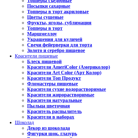
Топперы съедобные
Посыпки сахарные
Топперы в торт акриловые
Цветы сушеные
Фрукты, ягоды, сублимация
Топперы в торт
Маршмеллоу
Украшения для куличей
Свечи фейерверки для торта
Золото и серебро пищевое
Красители пищевые
Блеск пищевой
Красители AmeriColor (Америколор)
Красители Art Color (Арт Колор)
Красители Топ Продукт
Фломастеры пищевые
Красители сухие водорастворимые
Красители жирорастворимые
Красители натуральные
Пыльца цветочная
Краситель распылитель
Красители в наборах
Шоколад
Декор из шоколада
Фигурки шок. глазурь