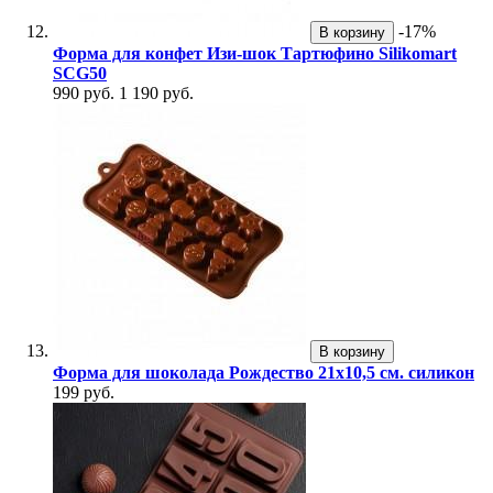
-17%
В корзину
Форма для конфет Изи-шок Тартюфино Silikomart
SCG50
990 руб.
1 190 руб.
В корзину
Форма для шоколада Рождество 21x10,5 см. силикон
199 руб.