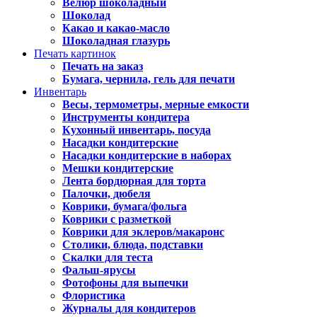
Велюр шоколадный
Шоколад
Какао и какао-масло
Шоколадная глазурь
Печать картинок
Печать на заказ
Бумага, чернила, гель для печати
Инвентарь
Весы, термометры, мерные емкости
Инструменты кондитера
Кухонный инвентарь, посуда
Насадки кондитерские
Насадки кондитерские в наборах
Мешки кондитерские
Лента бордюрная для торта
Палочки, дюбеля
Коврики, бумага/фольга
Коврики с разметкой
Коврики для эклеров/макаронс
Столики, блюда, подставки
Скалки для теста
Фальш-ярусы
Фотофоны для выпечки
Флористика
Журналы для кондитеров