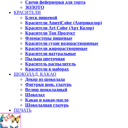
Свечи фейерверки для торта
ЗОЛОТО
КРАСИТЕЛИ
Блеск пищевой
Красители AmeriColor (Америколор)
Красители Art Color (Арт Колор)
Красители Топ Продукт
Фломастеры пищевые
Красители сухие водорастворимые
Красители жирорастворимые
Красители натуральные
Пыльца цветочная
Краситель распылитель
Красители в наборах
ШОКОЛАД, КАКАО
Декор из шоколада
Фигурки шок. глазурь
Велюр шоколадный
Шоколад
Какао и какао-масло
Шоколадная глазурь
ПЕЧАТЬ