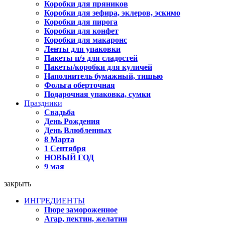
Коробки для пряников
Коробки для зефира, эклеров, эскимо
Коробки для пирога
Коробки для конфет
Коробки для макаронс
Ленты для упаковки
Пакеты п/э для сладостей
Пакеты/коробки для куличей
Наполнитель бумажный, тишью
Фольга оберточная
Подарочная упаковка, сумки
Праздники
Свадьба
День Рождения
День Влюбленных
8 Марта
1 Сентября
НОВЫЙ ГОД
9 мая
закрыть
ИНГРЕДИЕНТЫ
Пюре замороженное
Агар, пектин, желатин