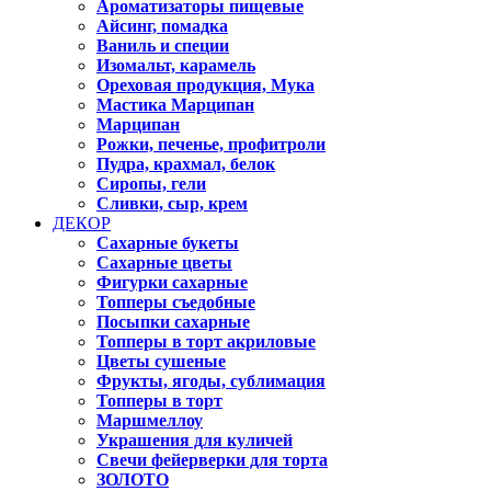
Ароматизаторы пищевые
Айсинг, помадка
Ваниль и специи
Изомальт, карамель
Ореховая продукция, Мука
Мастика Марципан
Марципан
Рожки, печенье, профитроли
Пудра, крахмал, белок
Сиропы, гели
Сливки, сыр, крем
ДЕКОР
Сахарные букеты
Сахарные цветы
Фигурки сахарные
Топперы съедобные
Посыпки сахарные
Топперы в торт акриловые
Цветы сушеные
Фрукты, ягоды, сублимация
Топперы в торт
Маршмеллоу
Украшения для куличей
Свечи фейерверки для торта
ЗОЛОТО