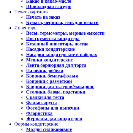
Какао и какао-масло
Шоколадная глазурь
Печать картинок
Печать на заказ
Бумага, чернила, гель для печати
Инвентарь
Весы, термометры, мерные емкости
Инструменты кондитера
Кухонный инвентарь, посуда
Насадки кондитерские
Насадки кондитерские в наборах
Мешки кондитерские
Лента бордюрная для торта
Палочки, дюбеля
Коврики, бумага/фольга
Коврики с разметкой
Коврики для эклеров/макаронс
Столики, блюда, подставки
Скалки для теста
Фальш-ярусы
Фотофоны для выпечки
Флористика
Журналы для кондитеров
Формы кондитерские
Молды силиконовые