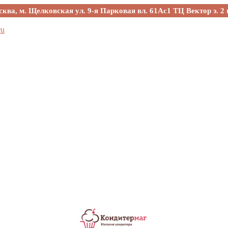
сква, м. Щелковская ул. 9-я Парковая вл. 61Ас1 ТЦ Вектор э. 2 
ru