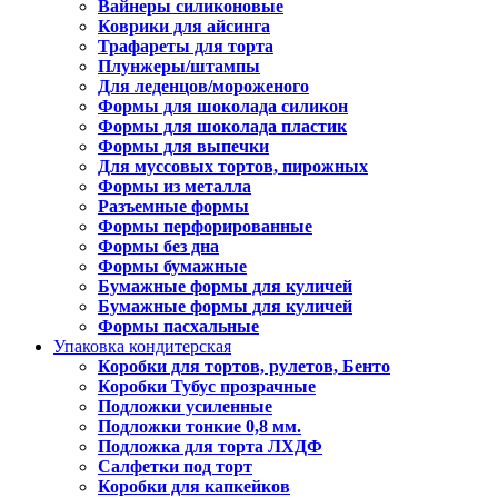
Вайнеры силиконовые
Коврики для айсинга
Трафареты для торта
Плунжеры/штампы
Для леденцов/мороженого
Формы для шоколада силикон
Формы для шоколада пластик
Формы для выпечки
Для муссовых тортов, пирожных
Формы из металла
Разъемные формы
Формы перфорированные
Формы без дна
Формы бумажные
Бумажные формы для куличей
Бумажные формы для куличей
Формы пасхальные
Упаковка кондитерская
Коробки для тортов, рулетов, Бенто
Коробки Тубус прозрачные
Подложки усиленные
Подложки тонкие 0,8 мм.
Подложка для торта ЛХДФ
Салфетки под торт
Коробки для капкейков