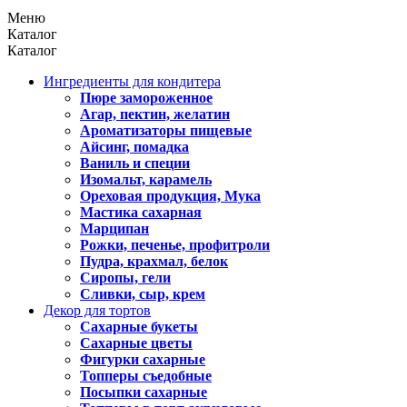
Меню
Каталог
Каталог
Ингредиенты для кондитера
Пюре замороженное
Агар, пектин, желатин
Ароматизаторы пищевые
Айсинг, помадка
Ваниль и специи
Изомальт, карамель
Ореховая продукция, Мука
Мастика сахарная
Марципан
Рожки, печенье, профитроли
Пудра, крахмал, белок
Сиропы, гели
Сливки, сыр, крем
Декор для тортов
Сахарные букеты
Сахарные цветы
Фигурки сахарные
Топперы съедобные
Посыпки сахарные