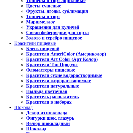
Топперы в торт акриловые
Цветы сушеные
Фрукты, ягоды, сублимация
Топперы в торт
Маршмеллоу
Украшения для куличей
Свечи фейерверки для торта
Золото и серебро пищевое
Красители пищевые
Блеск пищевой
Красители AmeriColor (Америколор)
Красители Art Color (Арт Колор)
Красители Топ Продукт
Фломастеры пищевые
Красители сухие водорастворимые
Красители жирорастворимые
Красители натуральные
Пыльца цветочная
Краситель распылитель
Красители в наборах
Шоколад
Декор из шоколада
Фигурки шок. глазурь
Велюр шоколадный
Шоколад