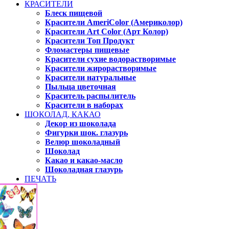
КРАСИТЕЛИ
Блеск пищевой
Красители AmeriColor (Америколор)
Красители Art Color (Арт Колор)
Красители Топ Продукт
Фломастеры пищевые
Красители сухие водорастворимые
Красители жирорастворимые
Красители натуральные
Пыльца цветочная
Краситель распылитель
Красители в наборах
ШОКОЛАД, КАКАО
Декор из шоколада
Фигурки шок. глазурь
Велюр шоколадный
Шоколад
Какао и какао-масло
Шоколадная глазурь
ПЕЧАТЬ