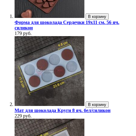
В корзину
Форма для шоколада Сердечки 19х11 см. 56 яч.
силикон
179 руб.
В корзину
Мат для шоколада Круги 8 яч. бел/силикон
229 руб.