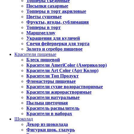
Топперы съедобные
Посыпки сахарные
Топперы в торт акриловые
Цветы сушеные
Фрукты, ягоды, сублимация
Топперы в торт
Маршмеллоу
Украшения для куличей
Свечи фейерверки для торта
Золото и серебро пищевое
Красители пищевые
Блеск пищевой
Красители AmeriColor (Америколор)
Красители Art Color (Арт Колор)
Красители Топ Продукт
Фломастеры пищевые
Красители сухие водорастворимые
Красители жирорастворимые
Красители натуральные
Пыльца цветочная
Краситель распылитель
Красители в наборах
Шоколад
Декор из шоколада
Фигурки шок. глазурь