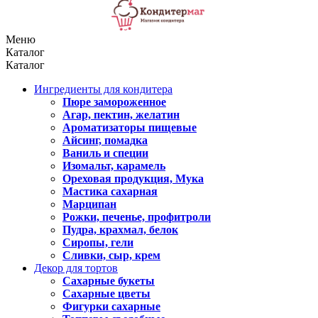
Меню
Каталог
Каталог
Ингредиенты для кондитера
Пюре замороженное
Агар, пектин, желатин
Ароматизаторы пищевые
Айсинг, помадка
Ваниль и специи
Изомальт, карамель
Ореховая продукция, Мука
Мастика сахарная
Марципан
Рожки, печенье, профитроли
Пудра, крахмал, белок
Сиропы, гели
Сливки, сыр, крем
Декор для тортов
Сахарные букеты
Сахарные цветы
Фигурки сахарные