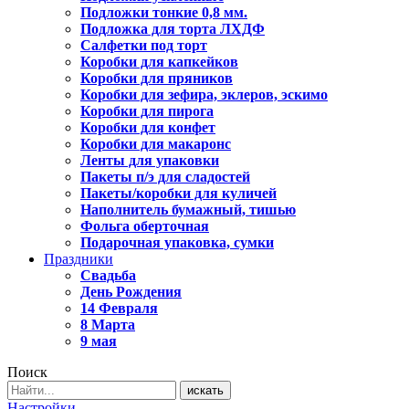
Подложки тонкие 0,8 мм.
Подложка для торта ЛХДФ
Салфетки под торт
Коробки для капкейков
Коробки для пряников
Коробки для зефира, эклеров, эскимо
Коробки для пирога
Коробки для конфет
Коробки для макаронс
Ленты для упаковки
Пакеты п/э для сладостей
Пакеты/коробки для куличей
Наполнитель бумажный, тишью
Фольга оберточная
Подарочная упаковка, сумки
Праздники
Свадьба
День Рождения
14 Февраля
8 Марта
9 мая
Поиск
искать
Настройки