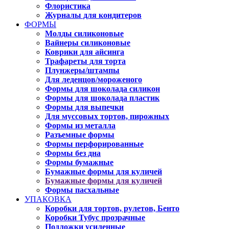
Флористика
Журналы для кондитеров
ФОРМЫ
Молды силиконовые
Вайнеры силиконовые
Коврики для айсинга
Трафареты для торта
Плунжеры/штампы
Для леденцов/мороженого
Формы для шоколада силикон
Формы для шоколада пластик
Формы для выпечки
Для муссовых тортов, пирожных
Формы из металла
Разъемные формы
Формы перфорированные
Формы без дна
Формы бумажные
Бумажные формы для куличей
Бумажные формы для куличей
Формы пасхальные
УПАКОВКА
Коробки для тортов, рулетов, Бенто
Коробки Тубус прозрачные
Подложки усиленные