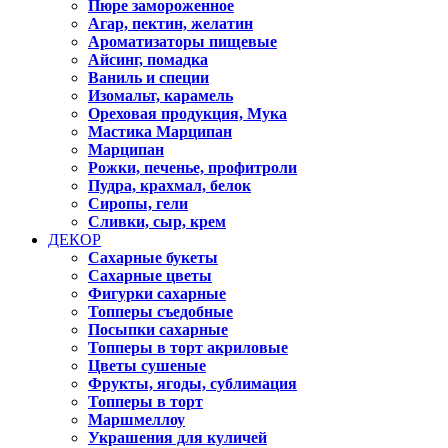
Пюре замороженное
Агар, пектин, желатин
Ароматизаторы пищевые
Айсинг, помадка
Ваниль и специи
Изомальт, карамель
Ореховая продукция, Мука
Мастика Марципан
Марципан
Рожки, печенье, профитроли
Пудра, крахмал, белок
Сиропы, гели
Сливки, сыр, крем
ДЕКОР
Сахарные букеты
Сахарные цветы
Фигурки сахарные
Топперы съедобные
Посыпки сахарные
Топперы в торт акриловые
Цветы сушеные
Фрукты, ягоды, сублимация
Топперы в торт
Маршмеллоу
Украшения для куличей