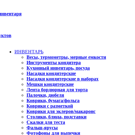
инвентаря
уктов
ИНВЕНТАРЬ
Весы, термометры, мерные емкости
Инструменты кондитера
Кухонный инвентарь, посуда
Насадки кондитерские
Насадки кондитерские в наборах
Мешки кондитерские
Лента бордюрная для торта
Палочки, дюбеля
Коврики, бумага/фольга
Коврики с разметкой
Коврики для эклеров/макаронс
Столики, блюда, подставки
Скалки для теста
Фальш-ярусы
Фотофоны для выпечки