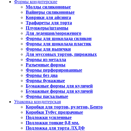
Формы кондитерские
Молды силиконовые
Вайнеры силиконовые
Коврики для айсинга
Трафареты для торта
Плунжеры/штампы
Для леденцов/мороженого
Формы для шоколада силикон
Формы для шоколада пластик
Формы для выпечки
Для муссовых тортов, пирожных
Формы из металла
Разъемные формы
Формы перфорированные
Формы без дна
Формы бумажные
Бумажные формы для куличей
Бумажные формы для куличей
Формы пасхальные
Упаковка кондитерская
Коробки для тортов, рулетов, Бенто
Коробки Тубус прозрачные
Подложки усиленные
Подложки тонкие 0,8 мм.
Подложка для торта ЛХДФ