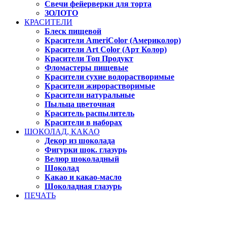
Свечи фейерверки для торта
ЗОЛОТО
КРАСИТЕЛИ
Блеск пищевой
Красители AmeriColor (Америколор)
Красители Art Color (Арт Колор)
Красители Топ Продукт
Фломастеры пищевые
Красители сухие водорастворимые
Красители жирорастворимые
Красители натуральные
Пыльца цветочная
Краситель распылитель
Красители в наборах
ШОКОЛАД, КАКАО
Декор из шоколада
Фигурки шок. глазурь
Велюр шоколадный
Шоколад
Какао и какао-масло
Шоколадная глазурь
ПЕЧАТЬ