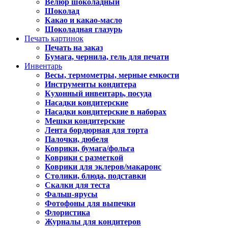
Велюр шоколадный
Шоколад
Какао и какао-масло
Шоколадная глазурь
Печать картинок
Печать на заказ
Бумага, чернила, гель для печати
Инвентарь
Весы, термометры, мерные емкости
Инструменты кондитера
Кухонный инвентарь, посуда
Насадки кондитерские
Насадки кондитерские в наборах
Мешки кондитерские
Лента бордюрная для торта
Палочки, дюбеля
Коврики, бумага/фольга
Коврики с разметкой
Коврики для эклеров/макаронс
Столики, блюда, подставки
Скалки для теста
Фальш-ярусы
Фотофоны для выпечки
Флористика
Журналы для кондитеров