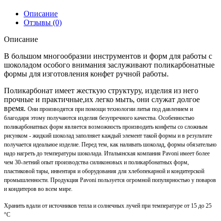
Описание
Отзывы (0)
Описание
В большом многообразии инструментов и форм для работы с
шоколадом особого внимания заслуживают поликарбонатные
формы для изготовления конфет ручной работы.
Поликарбонат имеет жесткую структуру, изделия из него
прочные и практичные,их легко мыть, они служат долгое
время.
Они производятся при помощи технологии литья под давлением и
благодаря этому получаются изделия безупречного качества. Особенностью
поликарбонатных форм является возможность производить конфеты со сложным
рисунком - жидкий шоколад заполняет каждый элемент такой формы и в результате
получается идеальное изделие. Перед тем, как наливать шоколад, формы обязательно
надо нагреть до температуры шоколада. Итальянская компания Pavoni имеет более
чем 30-летний опыт производства силиконовых и поликарбонатных форм,
пластиковой тары, инвентаря и оборудования для хлебопекарной и кондитерской
промышленности. Продукция Pavoni пользуется огромной популярностью у поваров
и кондитеров во всем мире.
Хранить вдали от источников тепла и солнечных лучей при температуре от 15 до 25
°C