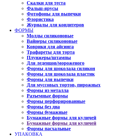
Скалки для теста
Фальш-ярусы
Фотофоны для выпечки
Флористика
Журналы для кондитеров
ФОРМЫ
Молды силиконовые
Вайнеры силиконовые
Коврики для айсинга
Трафареты для торта
Плунжеры/штампы
Для леденцов/мороженого
Формы для шоколада силикон
Формы для шоколада пластик
Формы для выпечки
Для муссовых тортов, пирожных
Формы из металла
Разъемные формы
Формы перфорированные
Формы без дна
Формы бумажные
Бумажные формы для куличей
Бумажные формы для куличей
Формы пасхальные
УПАКОВКА