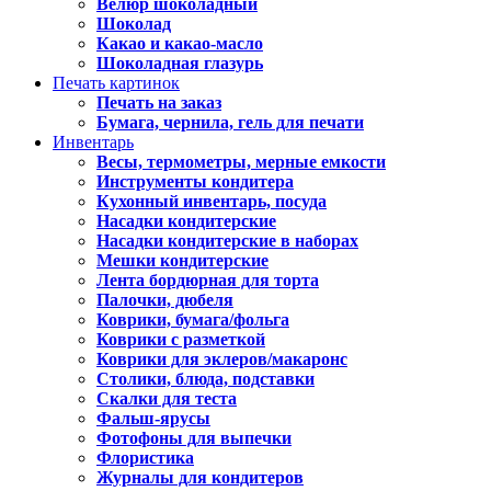
Велюр шоколадный
Шоколад
Какао и какао-масло
Шоколадная глазурь
Печать картинок
Печать на заказ
Бумага, чернила, гель для печати
Инвентарь
Весы, термометры, мерные емкости
Инструменты кондитера
Кухонный инвентарь, посуда
Насадки кондитерские
Насадки кондитерские в наборах
Мешки кондитерские
Лента бордюрная для торта
Палочки, дюбеля
Коврики, бумага/фольга
Коврики с разметкой
Коврики для эклеров/макаронс
Столики, блюда, подставки
Скалки для теста
Фальш-ярусы
Фотофоны для выпечки
Флористика
Журналы для кондитеров