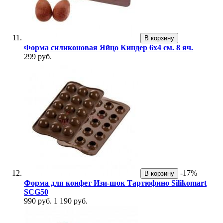
В корзину
Форма силиконовая Яйцо Киндер 6х4 см. 8 яч.
299 руб.
-17%
В корзину
Форма для конфет Изи-шок Тартюфино Silikomart
SCG50
990 руб.
1 190 руб.