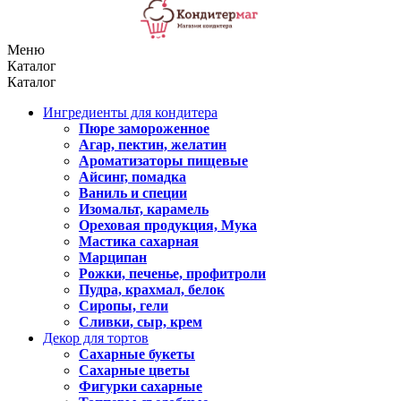
Меню
Каталог
Каталог
Ингредиенты для кондитера
Пюре замороженное
Агар, пектин, желатин
Ароматизаторы пищевые
Айсинг, помадка
Ваниль и специи
Изомальт, карамель
Ореховая продукция, Мука
Мастика сахарная
Марципан
Рожки, печенье, профитроли
Пудра, крахмал, белок
Сиропы, гели
Сливки, сыр, крем
Декор для тортов
Сахарные букеты
Сахарные цветы
Фигурки сахарные