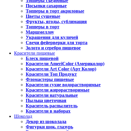
Топперы съедобные
Посыпки сахарные
Топперы в торт акриловые
Цветы сушеные
Фрукты, ягоды, сублимация
Топперы в торт
Маршмеллоу
Украшения для куличей
Свечи фейерверки для торта
Золото и серебро пищевое
Красители пищевые
Блеск пищевой
Красители AmeriColor (Америколор)
Красители Art Color (Арт Колор)
Красители Топ Продукт
Фломастеры пищевые
Красители сухие водорастворимые
Красители жирорастворимые
Красители натуральные
Пыльца цветочная
Краситель распылитель
Красители в наборах
Шоколад
Декор из шоколада
Фигурки шок. глазурь