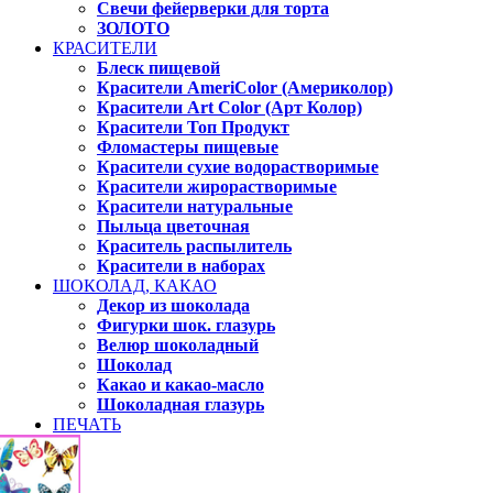
Свечи фейерверки для торта
ЗОЛОТО
КРАСИТЕЛИ
Блеск пищевой
Красители AmeriColor (Америколор)
Красители Art Color (Арт Колор)
Красители Топ Продукт
Фломастеры пищевые
Красители сухие водорастворимые
Красители жирорастворимые
Красители натуральные
Пыльца цветочная
Краситель распылитель
Красители в наборах
ШОКОЛАД, КАКАО
Декор из шоколада
Фигурки шок. глазурь
Велюр шоколадный
Шоколад
Какао и какао-масло
Шоколадная глазурь
ПЕЧАТЬ