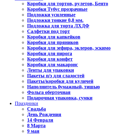
Коробки для тортов, рулетов, Бенто
Коробки Тубус прозрачные
Подложки усиленные
Подложки тонкие 0,8 мм.
Подложка для торта ЛХДФ
Салфетки под торт
Коробки для капкейков
Коробки для пряников
Коробки для зефира, эклеров, эскимо
Коробки для пирога
Коробки для конфет
Коробки для макаронс
Ленты для упаковки
Пакеты п/э для сладостей
Пакеты/коробки для куличей
Наполнитель бумажный, тишью
Фольга оберточная
Подарочная упаковка, сумки
Праздники
Свадьба
День Рождения
14 Февраля
8 Марта
9 мая