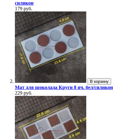
силикон
179 руб.
В корзину
Мат для шоколада Круги 8 яч. бел/силикон
229 руб.