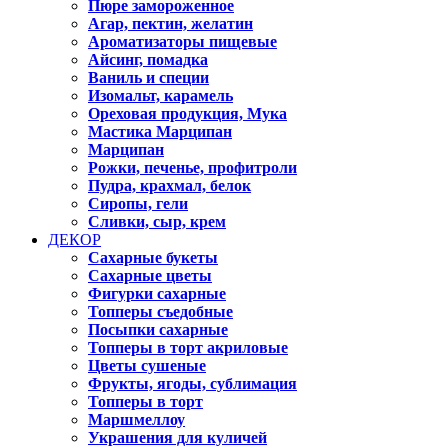
Пюре замороженное
Агар, пектин, желатин
Ароматизаторы пищевые
Айсинг, помадка
Ваниль и специи
Изомальт, карамель
Ореховая продукция, Мука
Мастика Марципан
Марципан
Рожки, печенье, профитроли
Пудра, крахмал, белок
Сиропы, гели
Сливки, сыр, крем
ДЕКОР
Сахарные букеты
Сахарные цветы
Фигурки сахарные
Топперы съедобные
Посыпки сахарные
Топперы в торт акриловые
Цветы сушеные
Фрукты, ягоды, сублимация
Топперы в торт
Маршмеллоу
Украшения для куличей