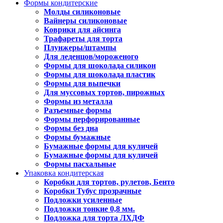
Формы кондитерские
Молды силиконовые
Вайнеры силиконовые
Коврики для айсинга
Трафареты для торта
Плунжеры/штампы
Для леденцов/мороженого
Формы для шоколада силикон
Формы для шоколада пластик
Формы для выпечки
Для муссовых тортов, пирожных
Формы из металла
Разъемные формы
Формы перфорированные
Формы без дна
Формы бумажные
Бумажные формы для куличей
Бумажные формы для куличей
Формы пасхальные
Упаковка кондитерская
Коробки для тортов, рулетов, Бенто
Коробки Тубус прозрачные
Подложки усиленные
Подложки тонкие 0,8 мм.
Подложка для торта ЛХДФ