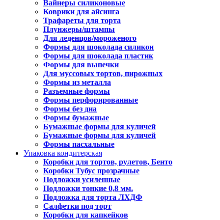
Вайнеры силиконовые
Коврики для айсинга
Трафареты для торта
Плунжеры/штампы
Для леденцов/мороженого
Формы для шоколада силикон
Формы для шоколада пластик
Формы для выпечки
Для муссовых тортов, пирожных
Формы из металла
Разъемные формы
Формы перфорированные
Формы без дна
Формы бумажные
Бумажные формы для куличей
Бумажные формы для куличей
Формы пасхальные
Упаковка кондитерская
Коробки для тортов, рулетов, Бенто
Коробки Тубус прозрачные
Подложки усиленные
Подложки тонкие 0,8 мм.
Подложка для торта ЛХДФ
Салфетки под торт
Коробки для капкейков