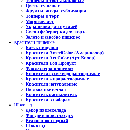
Топперы в торт акриловые
Цветы сушеные
Фрукты, ягоды, сублимация
Топперы в торт
Маршмеллоу
Украшения для куличей
Свечи фейерверки для торта
Золото и серебро пищевое
Красители пищевые
Блеск пищевой
Красители AmeriColor (Америколор)
Красители Art Color (Арт Колор)
Красители Топ Продукт
Фломастеры пищевые
Красители сухие водорастворимые
Красители жирорастворимые
Красители натуральные
Пыльца цветочная
Краситель распылитель
Красители в наборах
Шоколад
Декор из шоколада
Фигурки шок. глазурь
Велюр шоколадный
Шоколад