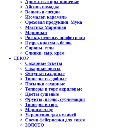
Ароматизаторы пищевые
Айсинг, помадка
Ваниль и специи
Изомальт, карамель
Ореховая продукция, Мука
Мастика Марципан
Марципан
Рожки, печенье, профитроли
Пудра, крахмал, белок
Сиропы, гели
Сливки, сыр, крем
ДЕКОР
Сахарные букеты
Сахарные цветы
Фигурки сахарные
Топперы съедобные
Посыпки сахарные
Топперы в торт акриловые
Цветы сушеные
Фрукты, ягоды, сублимация
Топперы в торт
Маршмеллоу
Украшения для куличей
Свечи фейерверки для торта
ЗОЛОТО