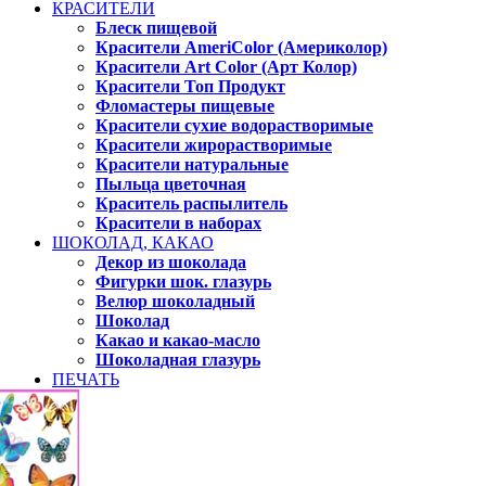
КРАСИТЕЛИ
Блеск пищевой
Красители AmeriColor (Америколор)
Красители Art Color (Арт Колор)
Красители Топ Продукт
Фломастеры пищевые
Красители сухие водорастворимые
Красители жирорастворимые
Красители натуральные
Пыльца цветочная
Краситель распылитель
Красители в наборах
ШОКОЛАД, КАКАО
Декор из шоколада
Фигурки шок. глазурь
Велюр шоколадный
Шоколад
Какао и какао-масло
Шоколадная глазурь
ПЕЧАТЬ