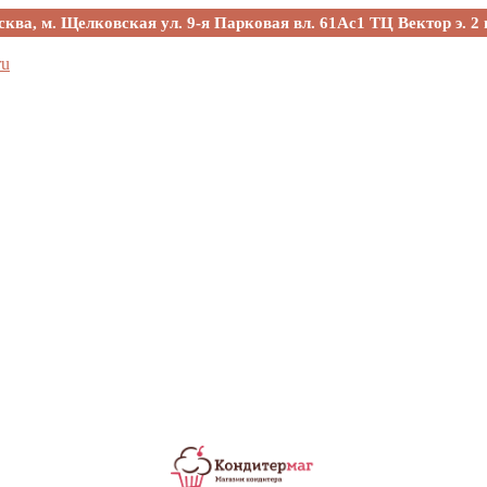
сква, м. Щелковская ул. 9-я Парковая вл. 61Ас1 ТЦ Вектор э. 2 
ru