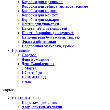
Коробки для пряников
Коробки для зефира, эклеров, эскимо
Коробки для пирога
Коробки для конфет
Коробки для макаронс
Ленты для упаковки
Пакеты п/э для сладостей
Пакеты/коробки для куличей
Наполнитель бумажный, тишью
Фольга оберточная
Подарочная упаковка, сумки
Праздники
Свадьба
День Рождения
День Влюбленных
8 Марта
1 Сентября
НОВЫЙ ГОД
9 мая
закрыть
ИНГРЕДИЕНТЫ
Пюре замороженное
Агар, пектин, желатин