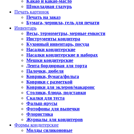
Какао и какао-масло
Шоколадная глазурь
Печать картинок
Печать на заказ
Бумага, чернила, гель для печати
Инвентарь
Весы, термометры, мерные емкости
Инструменты кондитера
Кухонный инвентарь, посуда
Насадки кондитерские
Насадки кондитерские в наборах
Мешки кондитерские
Лента бордюрная для торта
Палочки, дюбеля
Коврики, бумага/фольга
Коврики с разметкой
Коврики для эклеров/макаронс
Столики, блюда, подставки
Скалки для теста
Фальш-ярусы
Фотофоны для выпечки
Флористика
Журналы для кондитеров
Формы кондитерские
Молды силиконовые