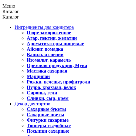
Меню
Каталог
Каталог
Ингредиенты для кондитера
Пюре замороженное
Агар, пектин, желатин
Ароматизаторы пищевые
Айсинг, помадка
Ваниль и специи
Изомальт, карамель
Ореховая продукция, Мука
Мастика сахарная
Марципан
Рожки, печенье, профитроли
Пудра, крахмал, белок
Сиропы, гели
Сливки, сыр, крем
Декор для тортов
Сахарные букеты
Сахарные цветы
Фигурки сахарные
Топперы съедобные
Посыпки сахарные