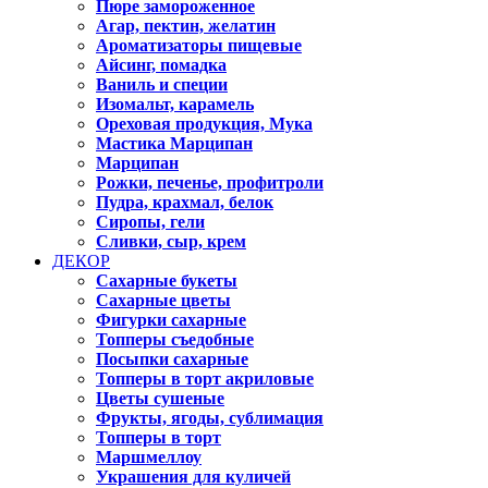
Пюре замороженное
Агар, пектин, желатин
Ароматизаторы пищевые
Айсинг, помадка
Ваниль и специи
Изомальт, карамель
Ореховая продукция, Мука
Мастика Марципан
Марципан
Рожки, печенье, профитроли
Пудра, крахмал, белок
Сиропы, гели
Сливки, сыр, крем
ДЕКОР
Сахарные букеты
Сахарные цветы
Фигурки сахарные
Топперы съедобные
Посыпки сахарные
Топперы в торт акриловые
Цветы сушеные
Фрукты, ягоды, сублимация
Топперы в торт
Маршмеллоу
Украшения для куличей