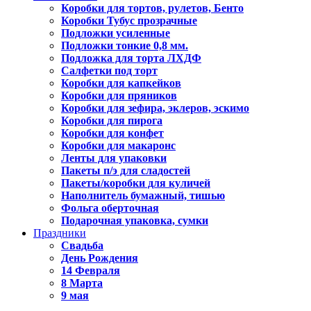
Коробки для тортов, рулетов, Бенто
Коробки Тубус прозрачные
Подложки усиленные
Подложки тонкие 0,8 мм.
Подложка для торта ЛХДФ
Салфетки под торт
Коробки для капкейков
Коробки для пряников
Коробки для зефира, эклеров, эскимо
Коробки для пирога
Коробки для конфет
Коробки для макаронс
Ленты для упаковки
Пакеты п/э для сладостей
Пакеты/коробки для куличей
Наполнитель бумажный, тишью
Фольга оберточная
Подарочная упаковка, сумки
Праздники
Свадьба
День Рождения
14 Февраля
8 Марта
9 мая