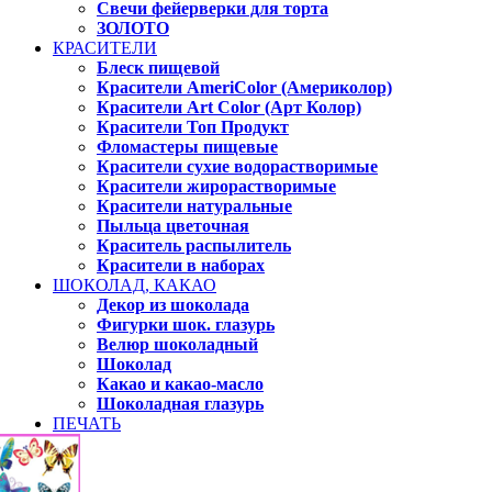
Свечи фейерверки для торта
ЗОЛОТО
КРАСИТЕЛИ
Блеск пищевой
Красители AmeriColor (Америколор)
Красители Art Color (Арт Колор)
Красители Топ Продукт
Фломастеры пищевые
Красители сухие водорастворимые
Красители жирорастворимые
Красители натуральные
Пыльца цветочная
Краситель распылитель
Красители в наборах
ШОКОЛАД, КАКАО
Декор из шоколада
Фигурки шок. глазурь
Велюр шоколадный
Шоколад
Какао и какао-масло
Шоколадная глазурь
ПЕЧАТЬ