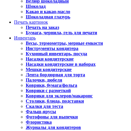
Велюр шоколадный
Шоколад
Какао и какао-масло
Шоколадная глазурь
Печать картинок
Печать на заказ
Бумага, чернила, гель для печати
Инвентарь
Весы, термометры, мерные емкости
Инструменты кондитера
Кухонный инвентарь, посуда
Насадки кондитерские
Насадки кондитерские в наборах
Мешки кондитерские
Лента бордюрная для торта
Палочки, дюбеля
Коврики, бумага/фольга
Коврики с разметкой
Коврики для эклеров/макаронс
Столики, блюда, подставки
Скалки для теста
Фальш-ярусы
Фотофоны для выпечки
Флористика
Журналы для кондитеров