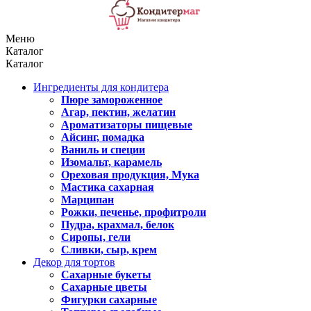
Меню
Каталог
Каталог
Ингредиенты для кондитера
Пюре замороженное
Агар, пектин, желатин
Ароматизаторы пищевые
Айсинг, помадка
Ваниль и специи
Изомальт, карамель
Ореховая продукция, Мука
Мастика сахарная
Марципан
Рожки, печенье, профитроли
Пудра, крахмал, белок
Сиропы, гели
Сливки, сыр, крем
Декор для тортов
Сахарные букеты
Сахарные цветы
Фигурки сахарные