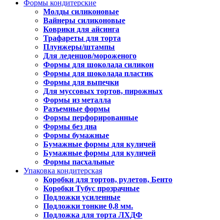
Формы кондитерские
Молды силиконовые
Вайнеры силиконовые
Коврики для айсинга
Трафареты для торта
Плунжеры/штампы
Для леденцов/мороженого
Формы для шоколада силикон
Формы для шоколада пластик
Формы для выпечки
Для муссовых тортов, пирожных
Формы из металла
Разъемные формы
Формы перфорированные
Формы без дна
Формы бумажные
Бумажные формы для куличей
Бумажные формы для куличей
Формы пасхальные
Упаковка кондитерская
Коробки для тортов, рулетов, Бенто
Коробки Тубус прозрачные
Подложки усиленные
Подложки тонкие 0,8 мм.
Подложка для торта ЛХДФ