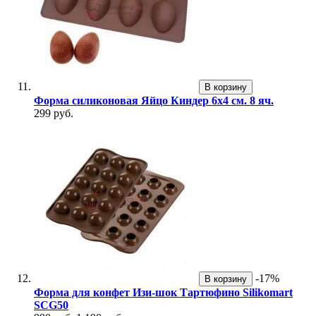
В корзину
Форма силиконовая Яйцо Киндер 6х4 см. 8 яч.
299 руб.
-17%
В корзину
Форма для конфет Изи-шок Тартюфино Silikomart
SCG50