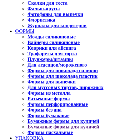
Скалки для теста
Фальш-ярусы
Фотофоны для выпечки
Флористика
Журналы для кондитеров
ФОРМЫ
Молды силиконовые
Вайнеры силиконовые
Коврики для айсинга
Трафареты для торта
Плунжеры/штампы
Для леденцов/мороженого
Формы для шоколада силикон
Формы для шоколада пластик
Формы для выпечки
Для муссовых тортов, пирожных
Формы из металла
Разъемные формы
Формы перфорированные
Формы без дна
Формы бумажные
Бумажные формы для куличей
Бумажные формы для куличей
Формы пасхальные
УПАКОВКА