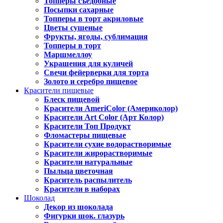
Топперы съедобные
Посыпки сахарные
Топперы в торт акриловые
Цветы сушеные
Фрукты, ягоды, сублимация
Топперы в торт
Маршмеллоу
Украшения для куличей
Свечи фейерверки для торта
Золото и серебро пищевое
Красители пищевые
Блеск пищевой
Красители AmeriColor (Америколор)
Красители Art Color (Арт Колор)
Красители Топ Продукт
Фломастеры пищевые
Красители сухие водорастворимые
Красители жирорастворимые
Красители натуральные
Пыльца цветочная
Краситель распылитель
Красители в наборах
Шоколад
Декор из шоколада
Фигурки шок. глазурь