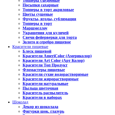
Топперы съедобные
Посыпки сахарные
Топперы в торт акриловые
Цветы сушеные
Фрукты, ягоды, сублимация
Топперы в торт
Маршмеллоу
Украшения для куличей
Свечи фейерверки для торта
Золото и серебро пищевое
Красители пищевые
Блеск пищевой
Красители AmeriColor (Америколор)
Красители Art Color (Арт Колор)
Красители Топ Продукт
Фломастеры пищевые
Красители сухие водорастворимые
Красители жирорастворимые
Красители натуральные
Пыльца цветочная
Краситель распылитель
Красители в наборах
Шоколад
Декор из шоколада
Фигурки шок. глазурь