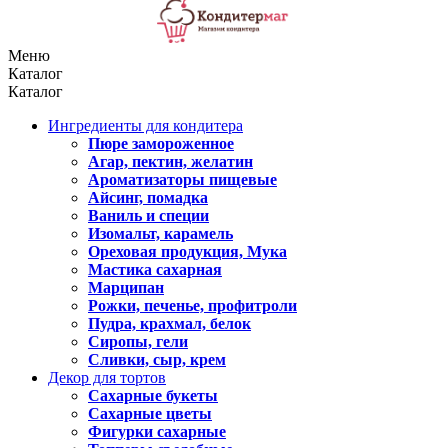
Меню
Каталог
Каталог
Ингредиенты для кондитера
Пюре замороженное
Агар, пектин, желатин
Ароматизаторы пищевые
Айсинг, помадка
Ваниль и специи
Изомальт, карамель
Ореховая продукция, Мука
Мастика сахарная
Марципан
Рожки, печенье, профитроли
Пудра, крахмал, белок
Сиропы, гели
Сливки, сыр, крем
Декор для тортов
Сахарные букеты
Сахарные цветы
Фигурки сахарные