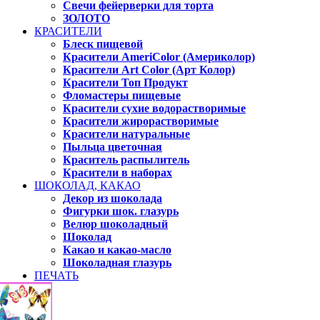
Свечи фейерверки для торта
ЗОЛОТО
КРАСИТЕЛИ
Блеск пищевой
Красители AmeriColor (Америколор)
Красители Art Color (Арт Колор)
Красители Топ Продукт
Фломастеры пищевые
Красители сухие водорастворимые
Красители жирорастворимые
Красители натуральные
Пыльца цветочная
Краситель распылитель
Красители в наборах
ШОКОЛАД, КАКАО
Декор из шоколада
Фигурки шок. глазурь
Велюр шоколадный
Шоколад
Какао и какао-масло
Шоколадная глазурь
ПЕЧАТЬ