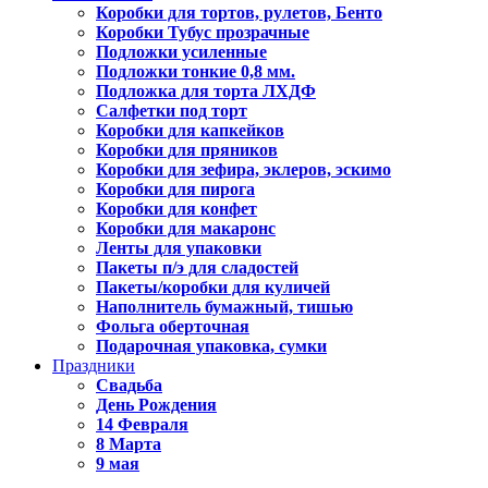
Коробки для тортов, рулетов, Бенто
Коробки Тубус прозрачные
Подложки усиленные
Подложки тонкие 0,8 мм.
Подложка для торта ЛХДФ
Салфетки под торт
Коробки для капкейков
Коробки для пряников
Коробки для зефира, эклеров, эскимо
Коробки для пирога
Коробки для конфет
Коробки для макаронс
Ленты для упаковки
Пакеты п/э для сладостей
Пакеты/коробки для куличей
Наполнитель бумажный, тишью
Фольга оберточная
Подарочная упаковка, сумки
Праздники
Свадьба
День Рождения
14 Февраля
8 Марта
9 мая