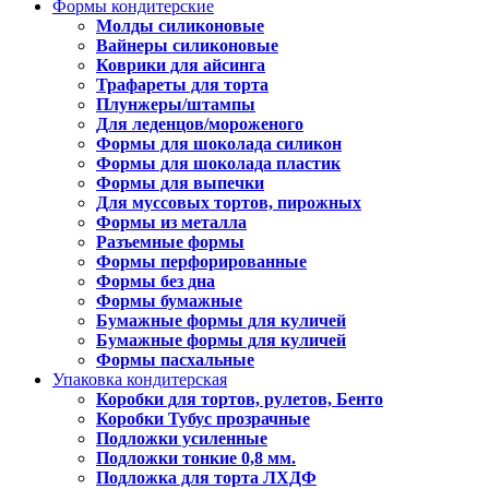
Формы кондитерские
Молды силиконовые
Вайнеры силиконовые
Коврики для айсинга
Трафареты для торта
Плунжеры/штампы
Для леденцов/мороженого
Формы для шоколада силикон
Формы для шоколада пластик
Формы для выпечки
Для муссовых тортов, пирожных
Формы из металла
Разъемные формы
Формы перфорированные
Формы без дна
Формы бумажные
Бумажные формы для куличей
Бумажные формы для куличей
Формы пасхальные
Упаковка кондитерская
Коробки для тортов, рулетов, Бенто
Коробки Тубус прозрачные
Подложки усиленные
Подложки тонкие 0,8 мм.
Подложка для торта ЛХДФ