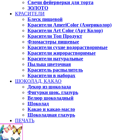
Свечи фейерверки для торта
ЗОЛОТО
КРАСИТЕЛИ
Блеск пищевой
Красители AmeriColor (Америколор)
Красители Art Color (Арт Колор)
Красители Топ Продукт
Фломастеры пищевые
Красители сухие водорастворимые
Красители жирорастворимые
Красители натуральные
Пыльца цветочная
Краситель распылитель
Красители в наборах
ШОКОЛАД, КАКАО
Декор из шоколада
Фигурки шок. глазурь
Велюр шоколадный
Шоколад
Какао и какао-масло
Шоколадная глазурь
ПЕЧАТЬ