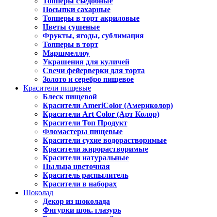
Топперы съедобные
Посыпки сахарные
Топперы в торт акриловые
Цветы сушеные
Фрукты, ягоды, сублимация
Топперы в торт
Маршмеллоу
Украшения для куличей
Свечи фейерверки для торта
Золото и серебро пищевое
Красители пищевые
Блеск пищевой
Красители AmeriColor (Америколор)
Красители Art Color (Арт Колор)
Красители Топ Продукт
Фломастеры пищевые
Красители сухие водорастворимые
Красители жирорастворимые
Красители натуральные
Пыльца цветочная
Краситель распылитель
Красители в наборах
Шоколад
Декор из шоколада
Фигурки шок. глазурь