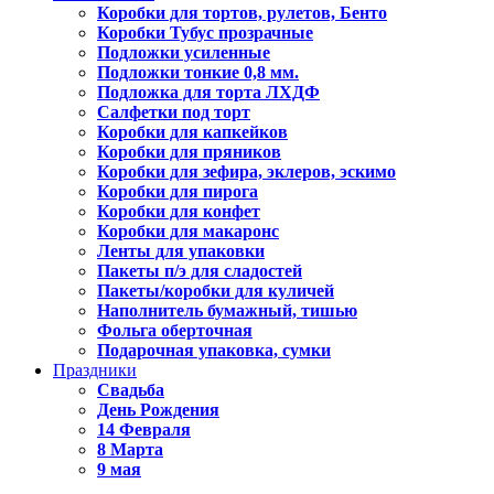
Коробки для тортов, рулетов, Бенто
Коробки Тубус прозрачные
Подложки усиленные
Подложки тонкие 0,8 мм.
Подложка для торта ЛХДФ
Салфетки под торт
Коробки для капкейков
Коробки для пряников
Коробки для зефира, эклеров, эскимо
Коробки для пирога
Коробки для конфет
Коробки для макаронс
Ленты для упаковки
Пакеты п/э для сладостей
Пакеты/коробки для куличей
Наполнитель бумажный, тишью
Фольга оберточная
Подарочная упаковка, сумки
Праздники
Свадьба
День Рождения
14 Февраля
8 Марта
9 мая