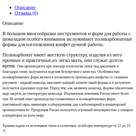
Описание
Отзывы (0)
Описание
В большом многообразии инструментов и форм для работы с
шоколадом особого внимания заслуживают поликарбонатные
формы для изготовления конфет ручной работы.
Поликарбонат имеет жесткую структуру, изделия из него
прочные и практичные,их легко мыть, они служат долгое
время.
Они производятся при помощи технологии литья под давлением и
благодаря этому получаются изделия безупречного качества. Особенностью
поликарбонатных форм является возможность производить конфеты со сложным
рисунком - жидкий шоколад заполняет каждый элемент такой формы и в результате
получается идеальное изделие. Перед тем, как наливать шоколад, формы обязательно
надо нагреть до температуры шоколада. Итальянская компания Pavoni имеет более
чем 30-летний опыт производства силиконовых и поликарбонатных форм,
пластиковой тары, инвентаря и оборудования для хлебопекарной и кондитерской
промышленности. Продукция Pavoni пользуется огромной популярностью у поваров
и кондитеров во всем мире.
Хранить вдали от источников тепла и солнечных лучей при температуре от 15 до 25
°C