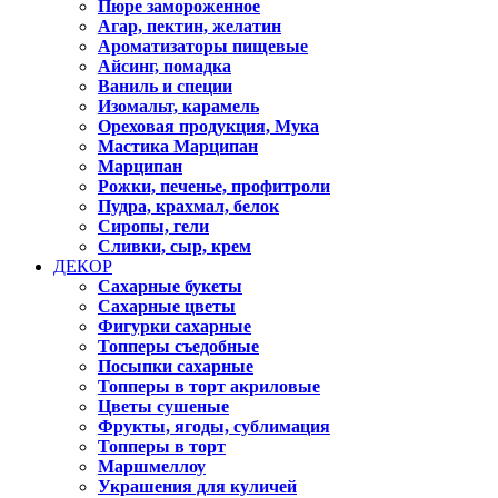
Пюре замороженное
Агар, пектин, желатин
Ароматизаторы пищевые
Айсинг, помадка
Ваниль и специи
Изомальт, карамель
Ореховая продукция, Мука
Мастика Марципан
Марципан
Рожки, печенье, профитроли
Пудра, крахмал, белок
Сиропы, гели
Сливки, сыр, крем
ДЕКОР
Сахарные букеты
Сахарные цветы
Фигурки сахарные
Топперы съедобные
Посыпки сахарные
Топперы в торт акриловые
Цветы сушеные
Фрукты, ягоды, сублимация
Топперы в торт
Маршмеллоу
Украшения для куличей