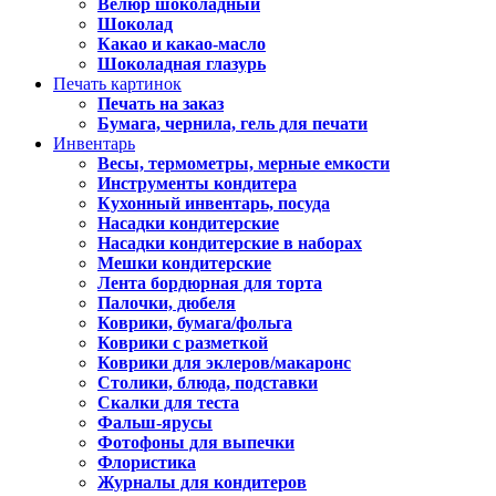
Велюр шоколадный
Шоколад
Какао и какао-масло
Шоколадная глазурь
Печать картинок
Печать на заказ
Бумага, чернила, гель для печати
Инвентарь
Весы, термометры, мерные емкости
Инструменты кондитера
Кухонный инвентарь, посуда
Насадки кондитерские
Насадки кондитерские в наборах
Мешки кондитерские
Лента бордюрная для торта
Палочки, дюбеля
Коврики, бумага/фольга
Коврики с разметкой
Коврики для эклеров/макаронс
Столики, блюда, подставки
Скалки для теста
Фальш-ярусы
Фотофоны для выпечки
Флористика
Журналы для кондитеров