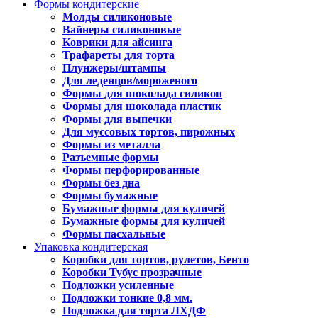
Формы кондитерские
Молды силиконовые
Вайнеры силиконовые
Коврики для айсинга
Трафареты для торта
Плунжеры/штампы
Для леденцов/мороженого
Формы для шоколада силикон
Формы для шоколада пластик
Формы для выпечки
Для муссовых тортов, пирожных
Формы из металла
Разъемные формы
Формы перфорированные
Формы без дна
Формы бумажные
Бумажные формы для куличей
Бумажные формы для куличей
Формы пасхальные
Упаковка кондитерская
Коробки для тортов, рулетов, Бенто
Коробки Тубус прозрачные
Подложки усиленные
Подложки тонкие 0,8 мм.
Подложка для торта ЛХДФ