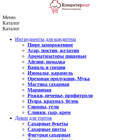
Меню
Каталог
Каталог
Ингредиенты для кондитера
Пюре замороженное
Агар, пектин, желатин
Ароматизаторы пищевые
Айсинг, помадка
Ваниль и специи
Изомальт, карамель
Ореховая продукция, Мука
Мастика сахарная
Марципан
Рожки, печенье, профитроли
Пудра, крахмал, белок
Сиропы, гели
Сливки, сыр, крем
Декор для тортов
Сахарные букеты
Сахарные цветы
Фигурки сахарные