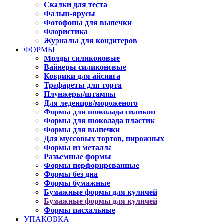
Скалки для теста
Фальш-ярусы
Фотофоны для выпечки
Флористика
Журналы для кондитеров
ФОРМЫ
Молды силиконовые
Вайнеры силиконовые
Коврики для айсинга
Трафареты для торта
Плунжеры/штампы
Для леденцов/мороженого
Формы для шоколада силикон
Формы для шоколада пластик
Формы для выпечки
Для муссовых тортов, пирожных
Формы из металла
Разъемные формы
Формы перфорированные
Формы без дна
Формы бумажные
Бумажные формы для куличей
Бумажные формы для куличей
Формы пасхальные
УПАКОВКА